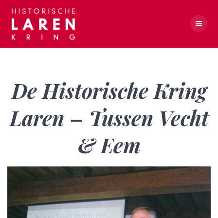
Skip
to
content
De Historische Kring Laren – Tussen Vecht & Eem
De Historische Kring
Laren – Tussen Vecht
& Eem