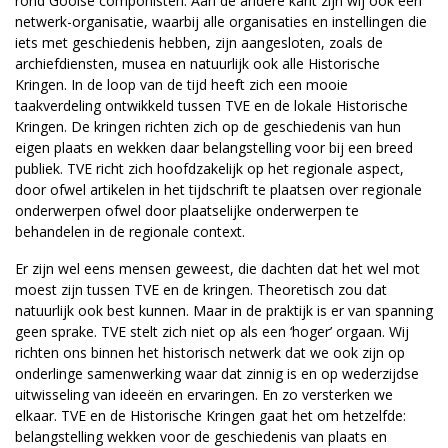
rond Gooise componisten. Aan de andere kant zijn wij ook een
netwerk-organisatie, waarbij alle organisaties en instellingen die
iets met geschiedenis hebben, zijn aangesloten, zoals de
archiefdiensten, musea en natuurlijk ook alle Historische
Kringen. In de loop van de tijd heeft zich een mooie
taakverdeling ontwikkeld tussen TVE en de lokale Historische
Kringen. De kringen richten zich op de geschiedenis van hun
eigen plaats en wekken daar belangstelling voor bij een breed
publiek. TVE richt zich hoofdzakelijk op het regionale aspect,
door ofwel artikelen in het tijdschrift te plaatsen over regionale
onderwerpen ofwel door plaatselijke onderwerpen te
behandelen in de regionale context.
Er zijn wel eens mensen geweest, die dachten dat het wel mot
moest zijn tussen TVE en de kringen. Theoretisch zou dat
natuurlijk ook best kunnen. Maar in de praktijk is er van spanning
geen sprake. TVE stelt zich niet op als een ‘hoger’ orgaan. Wij
richten ons binnen het historisch netwerk dat we ook zijn op
onderlinge samenwerking waar dat zinnig is en op wederzijdse
uitwisseling van ideeën en ervaringen. En zo versterken we
elkaar. TVE en de Historische Kringen gaat het om hetzelfde:
belangstelling wekken voor de geschiedenis van plaats en