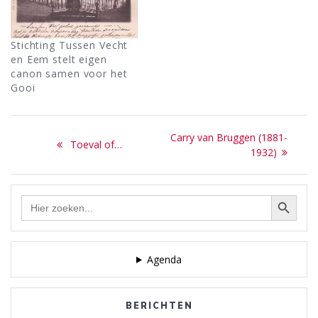
Stichting Tussen Vecht
en Eem stelt eigen
canon samen voor het
Gooi
Bericht
Next
Carry van Bruggen (1881-
Previous
Toeval of…
navigatie
post:
1932)
post:
Zoekknop
Zoek
naar:
Agenda
BERICHTEN