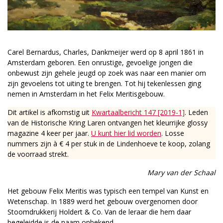
Carel Bernardus, Charles, Dankmeijer werd op 8 april 1861 in
Amsterdam geboren. Een onrustige, gevoelige jongen die
onbewust zijn gehele jeugd op zoek was naar een manier om
zijn gevoelens tot uiting te brengen. Tot hij tekenlessen ging
nemen in Amsterdam in het Felix Meritisgebouw.
Dit artikel is afkomstig uit
Kwartaalbericht 147 [2019-1]
. Leden
van de Historische Kring Laren ontvangen het kleurrijke glossy
magazine 4 keer per jaar.
U kunt hier lid worden
. Losse
nummers zijn à € 4 per stuk in de Lindenhoeve te koop, zolang
de voorraad strekt.
Mary van der Schaal
Het gebouw Felix Meritis was typisch een tempel van Kunst en
Wetenschap. In 1889 werd het gebouw overgenomen door
Stoomdrukkerij Holdert & Co. Van de leraar die hem daar
begeleidde is de naam onbekend.