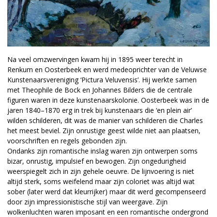
Na veel omzwervingen kwam hij in 1895 weer terecht in
Renkum en Oosterbeek en werd medeoprichter van de Veluwse
Kunstenaarsvereniging ‘Pictura Veluvensis’. Hij werkte samen
met Theophile de Bock en Johannes Bilders die de centrale
figuren waren in deze kunstenaarskolonie. Oosterbeek was in de
jaren 1840–1870 erg in trek bij kunstenaars die ‘en plein air’
wilden schilderen, dit was de manier van schilderen die Charles
het meest beviel. Zijn onrustige geest wilde niet aan plaatsen,
voorschriften en regels gebonden zijn.
Ondanks zijn romantische inslag waren zijn ontwerpen soms
bizar, onrustig, impulsief en bewogen. Zijn ongedurigheid
weerspiegelt zich in zijn gehele oeuvre. De lijnvoering is niet
altijd sterk, soms weifelend maar zijn coloriet was altijd wat
sober (later werd dat kleurrijker) maar dit werd gecompenseerd
door zijn impressionistische stijl van weergave. Zijn
wolkenluchten waren imposant en een romantische ondergrond