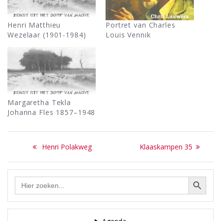
Henri Matthieu
Portret van Charles
Wezelaar (1901-1984)
Louis Vennik
Margaretha Tekla
Johanna Fles 1857–1948
Bericht
Previous
Next
Henri Polakweg
Klaaskampen 35
navigatie
post:
post:
Zoekknop
Zoek
naar: