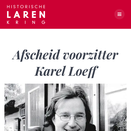
Skip
to
content
Afscheid voorzitter Karel Loeff
Afscheid voorzitter
Karel Loeff