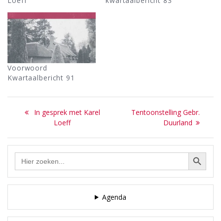
Loeff
kwartaalbericht 83
Voorwoord
Kwartaalbericht 91
Bericht
Previous
Next
In gesprek met Karel
Tentoonstelling Gebr.
navigatie
post:
post:
Loeff
Duurland
Zoekknop
Zoek
naar:
Agenda