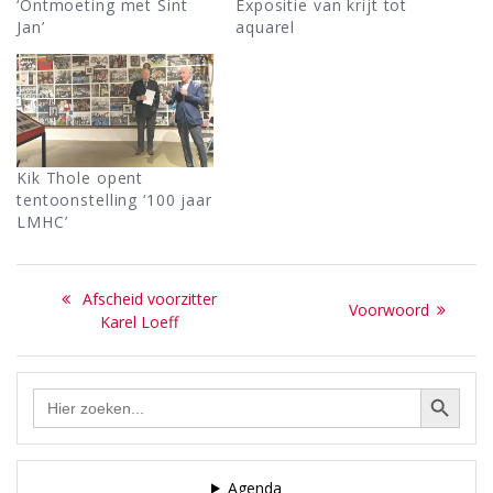
‘Ontmoeting met Sint
Expositie van krijt tot
Jan’
aquarel
Kik Thole opent
tentoonstelling ‘100 jaar
LMHC’
Bericht
Previous
Afscheid voorzitter
Next
Voorwoord
navigatie
post:
Karel Loeff
post:
Zoekknop
Zoek
naar:
Agenda