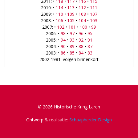
2011: •
118
•
117
•
116
•
115
2010: •
114
•
113
•
112
•
111
2009: •
110
•
109
•
108
•
107
2008: •
106
•
105
•
104
•
103
2007: •
102
•
101
•
100
•
99
2006: •
98
•
97
•
96
•
95
2005: •
94
•
93
•
92
•
91
2004: •
90
•
89
•
88
•
87
2003: •
86
•
85
•
84
•
83
2002-1981: volgen binnenkort
© 2026 Historische Kring Laren
Ontwerp & realisatie:
Schaapherder Design