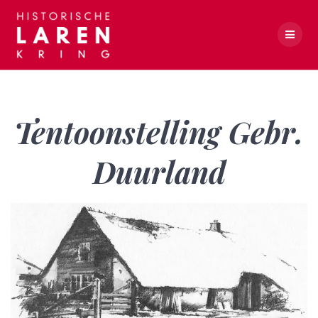
Skip
to
content
Tentoonstelling Gebr. Duurland
Tentoonstelling Gebr.
Duurland