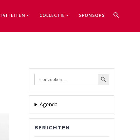
Zoek
TIVITEITEN
COLLECTIE
SPONSORS
naar:
Zoekkno
Zoekknop
Zoek
naar:
Agenda
BERICHTEN