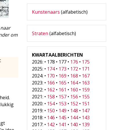
Kunstenaars
(alfabetisch)
 naar
Straten
(alfabetisch)
onder om
KWARTAALBERICHTEN
t
2026: • 178 • 177 •
176
•
175
e
2025: •
174
•
173
•
172
•
171
2024: •
170
•
169
•
168
•
167
2023: •
166
•
165
•
164
•
163
2022: •
162
•
161
•
160
•
159
2021: •
158
•
157
•
156
•
155
heid.
2020: •
154
•
153
•
152
•
151
elukkig
2019: •
150
•
149
•
148
•
147
2018: •
146
•
145
•
144
•
143
jgt
2017: •
142
•
141
•
140
•
139
’n idee