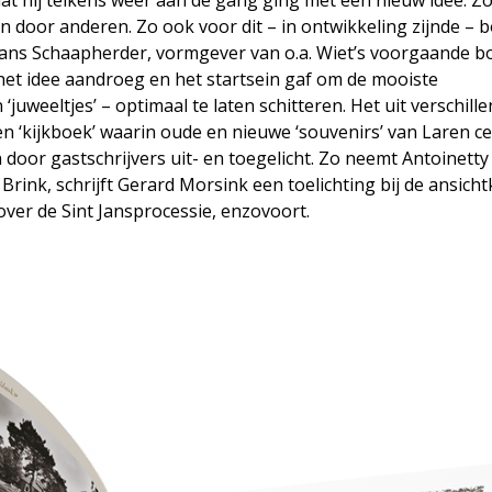
en door anderen. Zo ook voor dit – in ontwikkeling zijnde – 
s Hans Schaapherder, vormgever van o.a. Wiet’s voorgaande b
 het idee aandroeg en het startsein gaf om de mooiste
‘juweeltjes’ – optimaal te laten schitteren. Het uit verschill
 ‘kijkboek’ waarin oude en nieuwe ‘souvenirs’ van Laren ce
door gastschrijvers uit- en toegelicht. Zo neemt Antoinetty
Brink, schrijft Gerard Morsink een toelichting bij de ansich
over de Sint Jansprocessie, enzovoort.