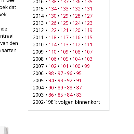
2016: •
138
•
137
•
136
•
135
boek dat
2015: •
134
•
133
•
132
•
131
oek
2014: •
130
•
129
•
128
•
127
2013: •
126
•
125
•
124
•
123
ende
2012: •
122
•
121
•
120
•
119
ntraal
2011: •
118
•
117
•
116
•
115
 van den
2010: •
114
•
113
•
112
•
111
tkaarten
2009: •
110
•
109
•
108
•
107
2008: •
106
•
105
•
104
•
103
2007: •
102
•
101
•
100
•
99
2006: •
98
•
97
•
96
•
95
2005: •
94
•
93
•
92
•
91
2004: •
90
•
89
•
88
•
87
2003: •
86
•
85
•
84
•
83
2002-1981: volgen binnenkort