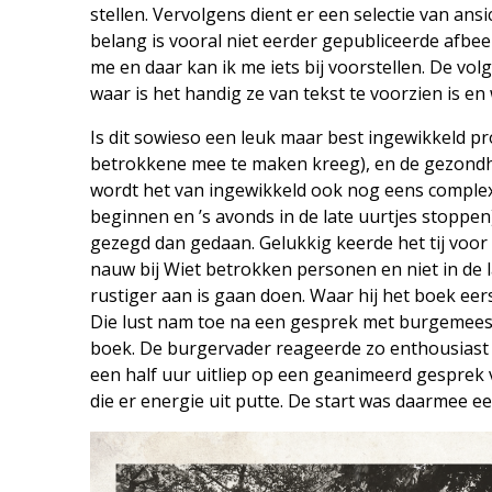
stellen. Vervolgens dient er een selectie van an
belang is vooral niet eerder gepubliceerde afbee
me en daar kan ik me iets bij voorstellen. De vo
waar is het handig ze van tekst te voorzien is e
Is dit sowieso een leuk maar best ingewikkeld pr
betrokkene mee te maken kreeg), en de gezondhei
wordt het van ingewikkeld ook nog eens complex
beginnen en ’s avonds in de late uurtjes stoppen
gezegd dan gedaan. Gelukkig keerde het tij voor 
nauw bij Wiet betrokken personen en niet in de l
rustiger aan is gaan doen. Waar hij het boek eers
Die lust nam toe na een gesprek met burgemees
boek. De burgervader reageerde zo enthousiast 
een half uur uitliep op een geanimeerd gesprek 
die er energie uit putte. De start was daarmee e