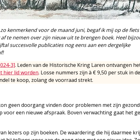
zo kenmerkend voor de maand juni, begaf ik mij op de fiets
af te nemen over zijn nieuw uit te brengen boek. Heel bijz
vijftal succesvolle publicaties nog eens aan een dergelijke
f!
2024-3]
. Leden van de Historische Kring Laren ontvangen he
t hier lid worden
. Losse nummers zijn à € 9,50 per stuk in d
del te koop, zolang de voorraad strekt.
 kon geen doorgang vinden door problemen met zijn gezond
 op voor een nieuwe afspraak. Boven verwachting gaat het g
van lezers op zijn boeken. De waardering die hij daarmee kri
hij telkens weer aan de gang ging met een nieuw idee. Zo