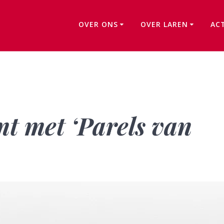
OVER ONS
OVER LAREN
AC
Wiet de Boer komt met ‘Parels van Laren’
t met ‘Parels van