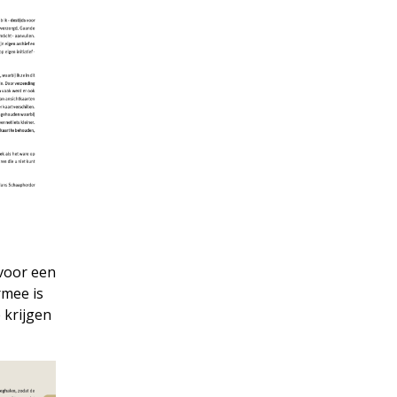
 voor een
rmee is
 krijgen