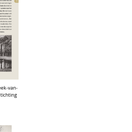
eek-van-
tichting