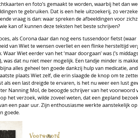
sichtkaarten en foto’s gemaakt te worden, waarbij het dan w
ldingen te gebruiken. Dat is een hele uitzoekerij, zo verzek
lgende vraag is dan: waar spreken de afbeeldingen voor zichz
n wie kan of kunnen deze teksten het beste schrijven?
oces, als Corona daar dan nog eens tussendoor fietst (waar
d van Wiet te wensen overliet en een flinke hersteltijd ve
. Waar Wiet eerder van het ‘maar doorgaan’ was (’s middag
), was dat nu niet meer mogelijk. Een tandje minder is makke
bijna alles geheel ten goede dankzij hulp van medicatie, an
aatste plaats Wiet zelf, die erin slaagde de knop om te zett
t als een last dreigde te ervaren, is het nu weer een lust g
ter Nanning Mol, de beoogde schrijver van het voorwoord 
op het verzoek, wilde zoveel weten, dat een gepland bezoek
van een paar uur. Zijn enthousiasme werkte aanstekelijk op
en goede.