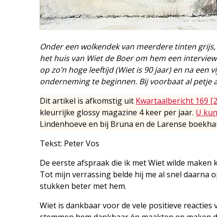
Onder een wolkendek van meerdere tinten grijs, 
het huis van Wiet de Boer om hem een interview 
op zo’n hoge leeftijd (Wiet is 90 jaar) en na een 
onderneming te beginnen. Bij voorbaat al petje a
Dit artikel is afkomstig uit
Kwartaalbericht 169 [
kleurrijke glossy magazine 4 keer per jaar.
U kun
Lindenhoeve en bij Bruna en de Larense boekhan
Tekst: Peter Vos
De eerste afspraak die ik met Wiet wilde maken
Tot mijn verrassing belde hij me al snel daarna
stukken beter met hem.
Wiet is dankbaar voor de vele positieve reacties 
stemmen hem dankbaar én maakten en maken dat 