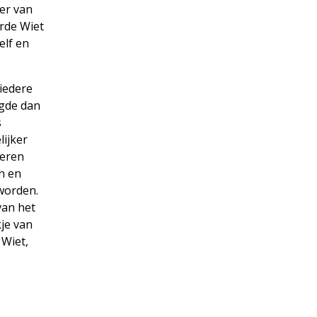
eer van
erde Wiet
elf en
 iedere
rgde dan
s
lijker
deren
en en
eworden.
van het
je van
 Wiet,