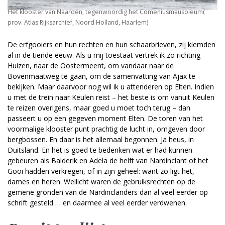
Het klooster van Naarden, tegenwoordig het Comeniusmausoleum(
prov. Atlas Rijksarchief, Noord Holland, Haarlem)
De erfgooiers en hun rechten en hun schaarbrieven, zij kiemden
al in de tiende eeuw. Als u mij toestaat vertrek ik zo richting
Huizen, naar de Oostermeent, om vandaar naar de
Bovenmaatweg te gaan, om de samenvatting van Ajax te
bekijken. Maar daarvoor nog wil ik u attenderen op Elten. Indien
u met de trein naar Keulen reist – het beste is om vanuit Keulen
te reizen overigens, maar goed u moet toch terug – dan
passeert u op een gegeven moment Elten. De toren van het
voormalige klooster punt prachtig de lucht in, omgeven door
bergbossen. En daar is het allemaal begonnen. Ja heus, in
Duitsland. En het is goed te bedenken wat er had kunnen
gebeuren als Balderik en Adela de helft van Nardinclant of het
Gooi hadden verkregen, of in zijn geheel: want zo ligt het,
dames en heren. Wellicht waren de gebruiksrechten op de
gemene gronden van de Nardinclanders dan al veel eerder op
schrift gesteld … en daarmee al veel eerder verdwenen.