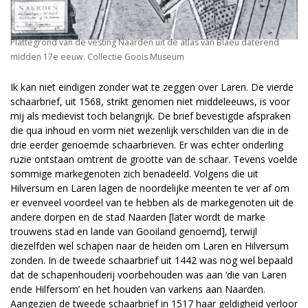
Plattegrond van de vesting Naarden uit de atlas van Blaeu daterend
midden 17e eeuw. Collectie Goois Museum
Ik kan niet eindigen zonder wat te zeggen over Laren. De vierde
schaarbrief, uit 1568, strikt genomen niet middeleeuws, is voor
mij als mediëvist toch belangrijk. De brief bevestigde afspraken
die qua inhoud en vorm niet wezenlijk verschilden van die in de
drie eerder genoemde schaarbrieven. Er was echter onderling
ruzie ontstaan omtrent de grootte van de schaar. Tevens voelde
sommige markegenoten zich benadeeld. Volgens die uit
Hilversum en Laren lagen de noordelijke meenten te ver af om
er evenveel voordeel van te hebben als de markegenoten uit de
andere dorpen en de stad Naarden [later wordt de marke
trouwens stad en lande van Gooiland genoemd], terwijl
diezelfden wel schapen naar de heiden om Laren en Hilversum
zonden. In de tweede schaarbrief uit 1442 was nog wel bepaald
dat de schapenhouderij voorbehouden was aan ‘die van Laren
ende Hilfersom’ en het houden van varkens aan Naarden.
Aangezien de tweede schaarbrief in 1517 haar geldigheid verloor