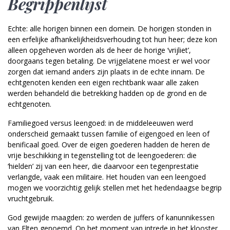
Begrippenlijst
Echte: alle horigen binnen een domein. De horigen stonden in
een erfelijke afhankelijkheidsverhouding tot hun heer; deze kon
alleen opgeheven worden als de heer de horige ‘vrijliet’,
doorgaans tegen betaling. De vrijgelatene moest er wel voor
zorgen dat iemand anders zijn plaats in de echte innam. De
echtgenoten kenden een eigen rechtbank waar alle zaken
werden behandeld die betrekking hadden op de grond en de
echtgenoten.
Familiegoed versus leengoed: in de middeleeuwen werd
onderscheid gemaakt tussen familie of eigengoed en leen of
benificaal goed. Over de eigen goederen hadden de heren de
vrije beschikking in tegenstelling tot de leengoederen: die
‘hielden’ zij van een heer, die daarvoor een tegenprestatie
verlangde, vaak een militaire. Het houden van een leengoed
mogen we voorzichtig gelijk stellen met het hedendaagse begrip
vruchtgebruik.
God gewijde maagden: zo werden de juffers of kanunnikessen
van Elten genoemd. Op het moment van intrede in het klooster,