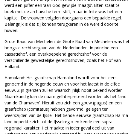
werd een juffer een ‘aan God gewijde maagd’. Elten staat te
boek met de archaïsche term stift, maar in feite was het een
kapittel. De vrouwen volgden doorgaans een bepaalde regel.
Belangrijk is dat zij konden terugkeren in de wereld door te
huwen.
Grote Raad van Mechelen: de Grote Raad van Mechelen was het
hoogste rechtsorgaan van de Nederlanden, in principe een
cassatiehof, een overkoepelend gerechtshof voor de
verschillende gewestelijke gerechtshoven, zoals het Hof van
Holland.
Hamaland: Het graafschap Hamaland wordt voor het eerst
genoemd in de negende eeuw en voor het laatst in de elfde
eeuw. Zijn grenzen zullen waarschijnlijk nooit bekend worden.
Naamkundig kan de naam geïnterpreteerd worden als het ‘land
van de Chamaven’. Hieruit zou zich een gouw (pagus) en een
graafschap (comitatus) hebben gevormd, gelegen ter
weerszijden van de IJssel. Het tiende-eeuwse graafschap Ha ma
land beperkte zich tot de IJsselregio en kende een supra-
regionaal karakter. Het maakte in ieder geval deel uit van