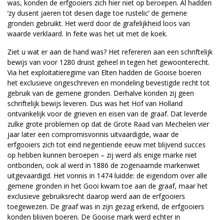
was, konden de erfgooiers zich hier niet op beroepen. Al hadden
‘zy dusent jaeren tot desen dage toe rustelic’ de gemene
gronden gebruikt. Het werd door de grafelijkheid loos van
waarde verklaard. In feite was het uit met de koek.
Ziet u wat er aan de hand was? Het refereren aan een schriftelijk
bewijs van voor 1280 druist geheel in tegen het gewoonterecht.
Via het exploitatieregime van Elten hadden de Gooise boeren
het exclusieve ongeschreven en mondeling bevestigde recht tot
gebruik van de gemene gronden. Derhalve konden zij geen
schriftelijk bewijs leveren. Dus was het Hof van Holland
ontvankelijk voor de grieven en eisen van de graaf. Dat leverde
zulke grote problemen op dat de Grote Raad van Mechelen vier
jaar later een compromisvonnis uitvaardigde, waar de
erfgooiers zich tot eind negentiende eeuw met blijvend succes
op hebben kunnen beroepen – zij werd als enige marke niet
ontbonden, ook al werd in 1886 de zogenaamde markenwet
uitgevaardigd. Het vonnis in 1474 luidde: de eigendom over alle
gemene gronden in het Gooi kwam toe aan de graaf, maar het
exclusieve gebruiksrecht daarop werd aan de erfgooiers
toegewezen. De graaf was in zijn gezag erkend, de erfgooiers
konden blijven boeren. De Gooise mark werd echter in