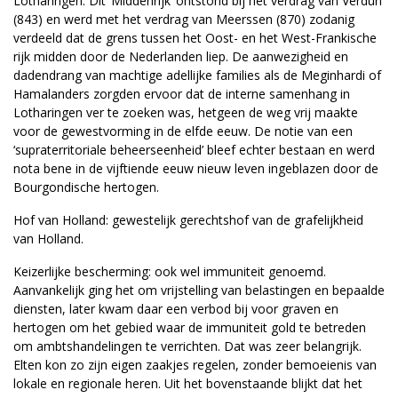
Lotharingen. Dit ‘Middenrijk’ ontstond bij het verdrag van Verdun
(843) en werd met het verdrag van Meerssen (870) zodanig
verdeeld dat de grens tussen het Oost- en het West-Frankische
rijk midden door de Nederlanden liep. De aanwezigheid en
dadendrang van machtige adellijke families als de Meginhardi of
Hamalanders zorgden ervoor dat de interne samenhang in
Lotharingen ver te zoeken was, hetgeen de weg vrij maakte
voor de gewestvorming in de elfde eeuw. De notie van een
‘supraterritoriale beheerseenheid’ bleef echter bestaan en werd
nota bene in de vijftiende eeuw nieuw leven ingeblazen door de
Bourgondische hertogen.
Hof van Holland: gewestelijk gerechtshof van de grafelijkheid
van Holland.
Keizerlijke bescherming: ook wel immuniteit genoemd.
Aanvankelijk ging het om vrijstelling van belastingen en bepaalde
diensten, later kwam daar een verbod bij voor graven en
hertogen om het gebied waar de immuniteit gold te betreden
om ambtshandelingen te verrichten. Dat was zeer belangrijk.
Elten kon zo zijn eigen zaakjes regelen, zonder bemoeienis van
lokale en regionale heren. Uit het bovenstaande blijkt dat het