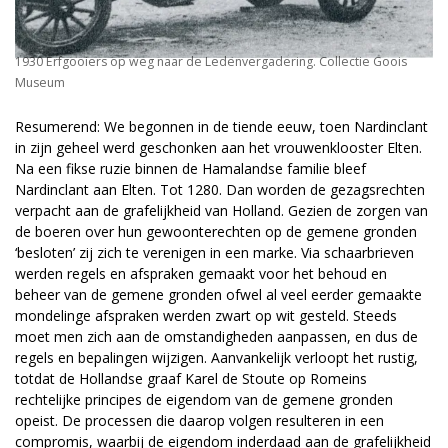
1930 Erfgooiers op weg naar de Ledenvergadering. Collectie Goois
Museum
Resumerend: We begonnen in de tiende eeuw, toen Nardinclant
in zijn geheel werd geschonken aan het vrouwenklooster Elten.
Na een fikse ruzie binnen de Hamalandse familie bleef
Nardinclant aan Elten. Tot 1280. Dan worden de gezagsrechten
verpacht aan de grafelijkheid van Holland. Gezien de zorgen van
de boeren over hun gewoonterechten op de gemene gronden
‘besloten’ zij zich te verenigen in een marke. Via schaarbrieven
werden regels en afspraken gemaakt voor het behoud en
beheer van de gemene gronden ofwel al veel eerder gemaakte
mondelinge afspraken werden zwart op wit gesteld. Steeds
moet men zich aan de omstandigheden aanpassen, en dus de
regels en bepalingen wijzigen. Aanvankelijk verloopt het rustig,
totdat de Hollandse graaf Karel de Stoute op Romeins
rechtelijke principes de eigendom van de gemene gronden
opeist. De processen die daarop volgen resulteren in een
compromis, waarbij de eigendom inderdaad aan de grafelijkheid