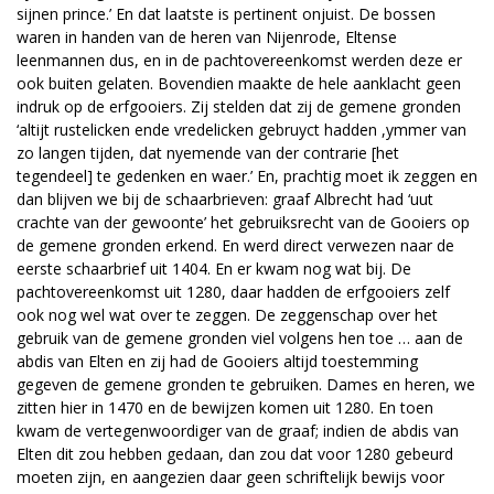
sijnen prince.’ En dat laatste is pertinent onjuist. De bossen
waren in handen van de heren van Nijenrode, Eltense
leenmannen dus, en in de pachtovereenkomst werden deze er
ook buiten gelaten. Bovendien maakte de hele aanklacht geen
indruk op de erfgooiers. Zij stelden dat zij de gemene gronden
‘altijt rustelicken ende vredelicken gebruyct hadden ,ymmer van
zo langen tijden, dat nyemende van der contrarie [het
tegendeel] te gedenken en waer.’ En, prachtig moet ik zeggen en
dan blijven we bij de schaarbrieven: graaf Albrecht had ‘uut
crachte van der gewoonte’ het gebruiksrecht van de Gooiers op
de gemene gronden erkend. En werd direct verwezen naar de
eerste schaarbrief uit 1404. En er kwam nog wat bij. De
pachtovereenkomst uit 1280, daar hadden de erfgooiers zelf
ook nog wel wat over te zeggen. De zeggenschap over het
gebruik van de gemene gronden viel volgens hen toe … aan de
abdis van Elten en zij had de Gooiers altijd toestemming
gegeven de gemene gronden te gebruiken. Dames en heren, we
zitten hier in 1470 en de bewijzen komen uit 1280. En toen
kwam de vertegenwoordiger van de graaf; indien de abdis van
Elten dit zou hebben gedaan, dan zou dat voor 1280 gebeurd
moeten zijn, en aangezien daar geen schriftelijk bewijs voor