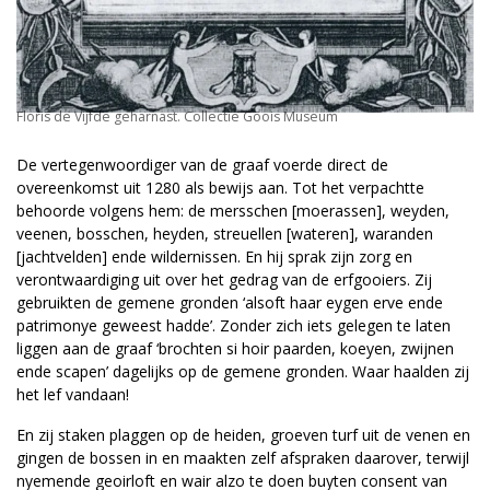
Floris de Vijfde geharnast. Collectie Goois Museum
De vertegenwoordiger van de graaf voerde direct de
overeenkomst uit 1280 als bewijs aan. Tot het verpachtte
behoorde volgens hem: de mersschen [moerassen], weyden,
veenen, bosschen, heyden, streuellen [wateren], waranden
[jachtvelden] ende wildernissen. En hij sprak zijn zorg en
verontwaardiging uit over het gedrag van de erfgooiers. Zij
gebruikten de gemene gronden ‘alsoft haar eygen erve ende
patrimonye geweest hadde’. Zonder zich iets gelegen te laten
liggen aan de graaf ‘brochten si hoir paarden, koeyen, zwijnen
ende scapen’ dagelijks op de gemene gronden. Waar haalden zij
het lef vandaan!
En zij staken plaggen op de heiden, groeven turf uit de venen en
gingen de bossen in en maakten zelf afspraken daarover, terwijl
nyemende geoirloft en wair alzo te doen buyten consent van