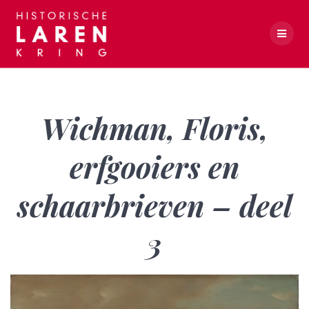
Skip
to
content
Wichman, Floris, erfgooiers en schaarbrieven – deel 3
Wichman, Floris,
erfgooiers en
schaarbrieven – deel
3