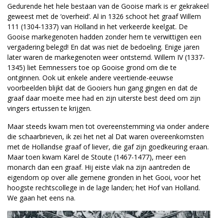
Gedurende het hele bestaan van de Gooise mark is er gekrakeel
geweest met de ‘overheid’. Al in 1326 schoot het graaf Willem
111 (1304-1337) van Holland in het verkeerde keelgat. De
Gooise markegenoten hadden zonder hem te verwittigen een
vergadering belegd! En dat was niet de bedoeling. Enige jaren
later waren de markegenoten weer ontstemd. Willem IV (1337-
1345) liet Eemnessers toe op Gooise grond om die te
ontginnen. Ook uit enkele andere veertiende-eeuwse
voorbeelden blijkt dat de Gooiers hun gang gingen en dat de
graaf daar moeite mee had en zijn uiterste best deed om zijn
vingers ertussen te krijgen.
Maar steeds kwam men tot overeenstemming via onder andere
die schaarbrieven, ik zei het net al Dat waren overeenkomsten
met de Hollandse graaf of liever, die gaf zijn goedkeuring eraan.
Maar toen kwam Karel de Stoute (1467-1477), meer een
monarch dan een graaf. Hij eiste vlak na zijn aantreden de
eigendom op over alle gemene gronden in het Gooi, voor het
hoogste rechtscollege in de lage landen; het Hof van Holland.
We gaan het eens na.