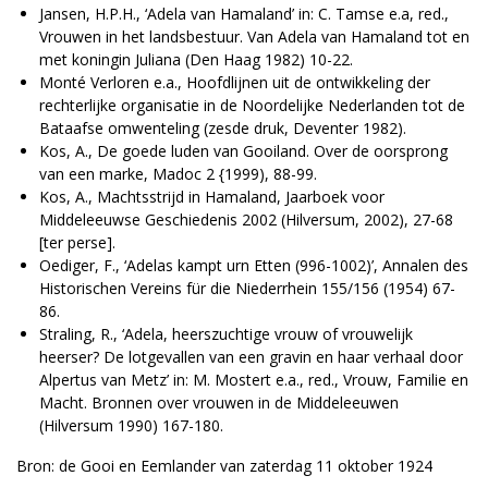
Jansen, H.P.H., ‘Adela van Hamaland’ in: C. Tamse e.a, red.,
Vrouwen in het landsbestuur. Van Adela van Hamaland tot en
met koningin Juliana (Den Haag 1982) 10-22.
Monté Verloren e.a., Hoofdlijnen uit de ontwikkeling der
rechterlijke organisatie in de Noordelijke Nederlanden tot de
Bataafse omwenteling (zesde druk, Deventer 1982).
Kos, A., De goede luden van Gooiland. Over de oorsprong
van een marke, Madoc 2 {1999), 88-99.
Kos, A., Machtsstrijd in Hamaland, Jaarboek voor
Middeleeuwse Geschiedenis 2002 (Hilversum, 2002), 27-68
[ter perse].
Oediger, F., ‘Adelas kampt urn Etten (996-1002)’, Annalen des
Historischen Vereins für die Niederrhein 155/156 (1954) 67-
86.
Straling, R., ‘Adela, heerszuchtige vrouw of vrouwelijk
heerser? De lotgevallen van een gravin en haar verhaal door
Alpertus van Metz’ in: M. Mostert e.a., red., Vrouw, Familie en
Macht. Bronnen over vrouwen in de Middeleeuwen
(Hilversum 1990) 167-180.
Bron: de Gooi en Eemlander van zaterdag 11 oktober 1924