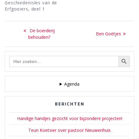
Geschiedenisles van de
Erfgooiers, deel 1
Bericht
Previous
De boerderij
Next
Ben Goëtjes
navigatie
post:
behouden?
post:
Zoekknop
Zoek
naar:
Agenda
BERICHTEN
Handige handjes gezocht voor bijzondere projecten!
Teun Koetsier over pastoor Nieuwenhuis