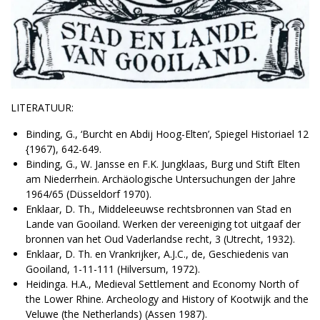
LITERATUUR:
Binding, G., ‘Burcht en Abdij Hoog-Elten’, Spiegel Historiael 12
{1967), 642-649.
Binding, G., W. Jansse en F.K. Jungklaas, Burg und Stift Elten
am Niederrhein. Archäologische Untersuchungen der Jahre
1964/65 (Düsseldorf 1970).
Enklaar, D. Th., Middeleeuwse rechtsbronnen van Stad en
Lande van Gooiland. Werken der vereeniging tot uitgaaf der
bronnen van het Oud Vaderlandse recht, 3 (Utrecht, 1932).
Enklaar, D. Th. en Vrankrijker, A.J.C., de, Geschiedenis van
Gooiland, 1-11-111 (Hilversum, 1972).
Heidinga. H.A., Medieval Settlement and Economy North of
the Lower Rhine. Archeology and History of Kootwijk and the
Veluwe (the Netherlands) (Assen 1987).