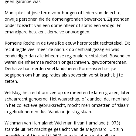
geen garantie was.
Mancipia: Latijnse term voor horigen of leden van de echte,
onvrije personen die de domeingronden bewerkten. Zij stonden
onder toezicht van een domeinheer of soms een voogd. En
emancipare betekent derhalve ontvoogden.
Romeins Recht: in de twaalfde eeuw herontdekt rechtstelsel. Dit
recht legde veel meer de nadruk op centraal gezag en was
eenduidiger dan alle inheemse regionale rechtstelsel. Bovendien
waren die inheemse rechten ongeschreven, gewoonterechten.
Derhalve hanteerden veel landsheren Romeinsrechtelijke
begrippen om hun aspiraties als soeverein vorst kracht bij te
zetten.
Veldslag: het recht om vee op de meenten te laten grazen, later
schaarrecht genoemd. Het waarschap, of aandeel dat men had
in het collectieve gebruiksrecht, mocht men omzetten of ‘slaan’;
in gebruik nemen dus. Vandaar: je slag slaan.
Wichman van Hamaland: Wichman II van Hamaland († 973)
stamde uit het machtige geslacht van de Meginhardi. Uit zijn
huwelijk met Liutgard († 962), een dochter van Arnulf van