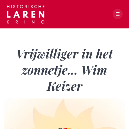
Skip
to
content
Vrijwilliger in het zonnetje… Wim Keizer
Vrijwilliger in het
zonnetje… Wim
Keizer