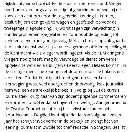
Rijksluchtvaartschool uit Eelde staat er met een stand. Vliegen
heeft hem van jongs af aan altijd al geboeid en hoewel hij de
kans klein acht om door de uitgebreide keuring te komen,
besluit hij om een gokje te wagen en geeft zich op voor de
tweejarige vliegopleiding. Hij wordt tegen zijn verwachting in
zonder problemen toegelaten en doorloopt de opleiding tot
verkeersvlieger met goed gevolg. Met zijn brevet op zak gaat hij
in militaire dienst waar hij – na de algemene officiersopleiding bij
de luchtmacht – als vlieger wordt ingezet. Als de KLM dringend
vliegers nodig heeft, mag hij vervroegd uit dienst om verder
opgeleid te worden als burgerverkeersvlieger. Helaas komt hij nu
de strenge medische keuring niet door en moet de bakens dus
verzetten. Omdat hij altijd al breed geïnteresseerd en
nieuwsgierig was, veel doorgroef en doorvroeg, leek journalist
hem wel een aantrekkelijk beroep. Hij volgt bij LOI de cursus
journalistiek, krijgt daar van zijn docent prijzende commentaren
en komt er zo achter dat schrijven hem wel ligt. Aangenomen bij
de Zwolse Courant en later bij het Lelystadsblad en het
Noordhollands Dagblad leert hij in de daarop volgende zeven
jaar het schrijversvak verder in de praktijk en brengt het van
leerling-journalist in Zwolle tot chef-redactie in Schagen. Beslist