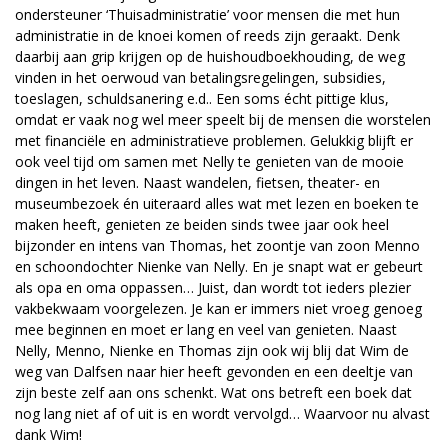
ondersteuner ‘Thuisadministratie’ voor mensen die met hun
administratie in de knoei komen of reeds zijn geraakt. Denk
daarbij aan grip krijgen op de huishoudboekhouding, de weg
vinden in het oerwoud van betalingsregelingen, subsidies,
toeslagen, schuldsanering e.d.. Een soms écht pittige klus,
omdat er vaak nog wel meer speelt bij de mensen die worstelen
met financiële en administratieve problemen. Gelukkig blijft er
ook veel tijd om samen met Nelly te genieten van de mooie
dingen in het leven. Naast wandelen, fietsen, theater- en
museum­bezoek én uiteraard alles wat met lezen en boeken te
maken heeft, genieten ze beiden sinds twee jaar ook heel
bijzonder en intens van Thomas, het zoontje van zoon Menno
en schoondochter Nienke van Nelly. En je snapt wat er gebeurt
als opa en oma oppassen… Juist, dan wordt tot ieders plezier
vakbekwaam voorgelezen. Je kan er immers niet vroeg genoeg
mee beginnen en moet er lang en veel van genieten. Naast
Nelly, Menno, Nienke en Thomas zijn ook wij blij dat Wim de
weg van Dalfsen naar hier heeft gevonden en een deeltje van
zijn beste zelf aan ons schenkt. Wat ons betreft een boek dat
nog lang niet af of uit is en wordt vervolgd… Waarvoor nu alvast
dank Wim!