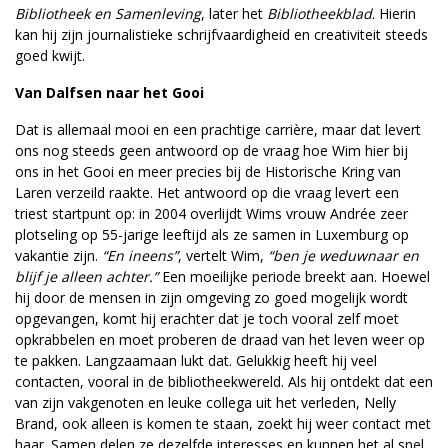
Bibliotheek en Samenleving
, later het
Bibliotheekblad
. Hierin
kan hij zijn journalistieke schrijfvaardigheid en creativiteit steeds
goed kwijt.
Van Dalfsen naar het Gooi
Dat is allemaal mooi en een prachtige carrière, maar dat levert
ons nog steeds geen antwoord op de vraag hoe Wim hier bij
ons in het Gooi en meer precies bij de Historische Kring van
Laren verzeild raakte. Het antwoord op die vraag levert een
triest startpunt op: in 2004 overlijdt Wims vrouw Andrée zeer
plotseling op 55-jarige leeftijd als ze samen in Luxemburg op
vakantie zijn.
“En ineens”
, vertelt Wim,
“ben je weduwnaar en
blijf je alleen achter.”
Een moeilijke periode breekt aan. Hoewel
hij door de mensen in zijn omgeving zo goed mogelijk wordt
opgevangen, komt hij erachter dat je toch vooral zelf moet
opkrabbelen en moet proberen de draad van het leven weer op
te pakken. Langzaamaan lukt dat. Gelukkig heeft hij veel
contacten, vooral in de bibliotheekwereld. Als hij ontdekt dat een
van zijn vakgenoten en leuke collega uit het verleden, Nelly
Brand, ook alleen is komen te staan, zoekt hij weer contact met
haar. Samen delen ze dezelfde interesses en kunnen het al snel