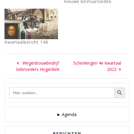
nieuwe bestuursleden
Kwartaalbericht 148
Bericht
Previous
Next
Wegenbouwbedrijf
Schenkingen 4e kwartaal
navigatie
post:
post:
Gebroeders Hogenbirk
2022
Zoekknop
Zoek
naar:
Agenda
BERICHTEN