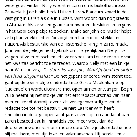
weer goed vinden. Nelly woont in Laren en is bibliothecaresse.
Ze werkt bij de bibliotheek Huizen-Laren-Blaricum zowel in de
vestiging in Laren als die in Huizen. Wim woont dan nog steeds
in Alkmaar. Als ze willen gaan samenwonen, besluiten ze ergens
in het Gooi een plekje te zoeken. Makelaar John de Mulder helpt
ze bij hun zoektocht en ‘bezorgt’ hen hun mooie stekkie in
Huizen. Als bestuurslid van de Historische Kring in 2015, maakt
John van de gelegenheid gebruik om – eigenlijk aan Nelly – te
vragen of ze er misschien iets voor voelt om tot de redactie van
het Kwartaalbericht toe te treden. Waarop Nelly met een knikje
naar Wim toe zegt:
“Is dat niks voor jou, Wim? Jij bent tenslotte
van huis uit ­journalist.”
De net gepensioneerde Wim stemt toe,
gaat bij de toenmalige eindredactrice Gerda Meulenkamp op
‘audiëntie’ en wordt uiteraard met open armen ontvangen. Begin
2018 neemt hij het stokje van het eindredacteurschap van haar
over en treedt daarbij tevens als vertegenwoordiger van de
redactie toe tot het bestuur. De niet-Laarder Wim heeft
sindsdien in de afgelopen acht jaar zoveel tijd en aandacht aan
Laren besteed dat hij inmiddels veel meer weet dan de
doorsnee-inwoner van ons mooie dorp. Wij zijn als redactie heel
blij met hem, met zijn inzet en vakmanschap. Hij bereidt en zit