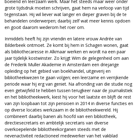
boeiend en leerzaam werk. Maar het steeds maar weer onder
grote tijdsdruk moeten schrijven, gaat hem na verloop van tijd
tegenstaan. Hij wil liever wat langer en dieper graven bij de te
behandelen onderwerpen; daarbij zelf wat meer kennis opdoen
en gooit daarom wederom het roer om.
Inmiddels heeft hij zijn vriendin en latere vrouw Andrée van
Bilderbeek ontmoet. Ze komt bij hem in Schagen wonen, gaat
als bibliothecaresse in Alkmaar werken en wordt na een paar
jaar tijdelijk kostwinster. Zo krijgt Wim de gelegenheid om aan
de Frederik Muller Akademie in Amsterdam een driejarige
opleiding op het gebied van boekhandel, uitgeverij en
bibliotheekwezen te gaan volgen; een leerzame en verrijkende
periode waar hij erg van geniet. Na afronding van die studie nog
even getwijfeld te hebben tussen terugkeer naar de journalistiek
en het bibliotheekwerk, kiest hij voor het laatste en blijft de rest
van zijn loopbaan tot zijn pensioen in 2014 in diverse functies en
op diverse locaties werkzaam in de bibliotheekwereld. Hij
combineert daarbij banen als hoofd van een bibliotheek,
directiesecretaris en ambtelijk secretaris van diverse
overkoepelende bibliotheekorganen steeds met de
nevenactiviteit redactioneel medewerker van het vakblad