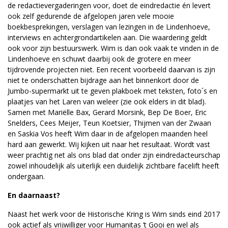
de redactievergaderingen voor, doet de eindredactie én levert
ook zelf gedurende de afgelopen jaren vele mooie
boekbesprekingen, verslagen van lezingen in de Lindenhoeve,
interviews en achtergrondartikelen aan. Die waardering geldt
ook voor zijn bestuurswerk. Wim is dan ook vaak te vinden in de
Lindenhoeve en schuwt daarbij ook de grotere en meer
tijdrovende projecten niet. Een recent voorbeeld daarvan is zijn
niet te onderschatten bijdrage aan het binnenkort door de
Jumbo-supermarkt uit te geven plakboek met teksten, foto´s en
plaatjes van het Laren van weleer (zie ook elders in dit blad).
Samen met Mariëlle Bax, Gerard Morsink, Bep De Boer, Eric
Snelders, Cees Meijer, Teun Koetsier, Thijmen van der Zwaan
en Saskia Vos heeft Wim daar in de afgelopen maanden heel
hard aan gewerkt. Wij kijken uit naar het resultaat. Wordt vast
weer prachtig net als ons blad dat onder zijn eindredacteurschap
zowel inhoudelijk als uiterlijk een duidelijk zichtbare facelift heeft
ondergaan.
En daarnaast?
Naast het werk voor de Historische Kring is Wim sinds eind 2017
ook actief als vrijwilliger voor Humanitas ’t Gooi en wel als