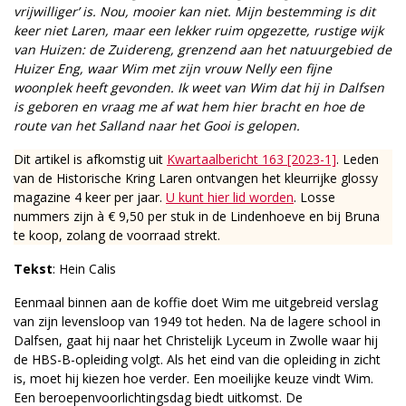
vrijwilliger’ is. Nou, mooier kan niet. Mijn bestemming is dit
keer niet Laren, maar een lekker ruim opgezette, rustige wijk
van Huizen: de Zuidereng, grenzend aan het natuurgebied de
Huizer Eng, waar Wim met zijn vrouw Nelly een fijne
woonplek heeft gevonden. Ik weet van Wim dat hij in Dalfsen
is geboren en vraag me af wat hem hier bracht en hoe de
route van het Salland naar het Gooi is gelopen.
Dit artikel is afkomstig uit
Kwartaalbericht 163 [2023-1]
. Leden
van de Historische Kring Laren ontvangen het kleurrijke glossy
magazine 4 keer per jaar.
U kunt hier lid worden
. Losse
nummers zijn à € 9,50 per stuk in de Lindenhoeve en bij Bruna
te koop, zolang de voorraad strekt.
Tekst
: Hein Calis
Eenmaal binnen aan de koffie doet Wim me uitgebreid verslag
van zijn levensloop van 1949 tot heden. Na de lagere school in
Dalfsen, gaat hij naar het Christelijk Lyceum in Zwolle waar hij
de HBS-B-opleiding volgt. Als het eind van die opleiding in zicht
is, moet hij kiezen hoe verder. Een moeilijke keuze vindt Wim.
Een beroepenvoorlichtingsdag biedt uitkomst. De