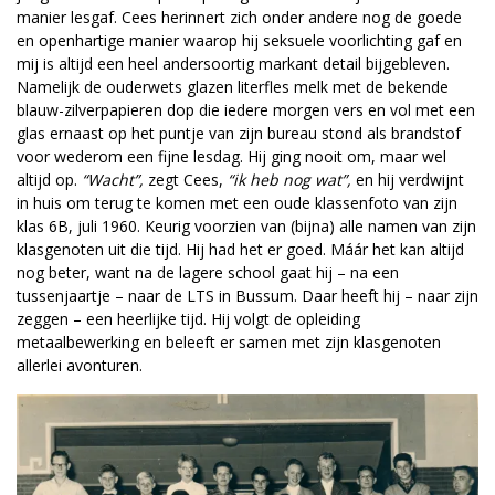
manier lesgaf. Cees herinnert zich onder andere nog de goede
en openhartige manier waarop hij seksuele voorlichting gaf en
mij is altijd een heel andersoortig markant detail bijgebleven.
Namelijk de ouderwets glazen literfles melk met de bekende
blauw-zilverpapieren dop die iedere morgen vers en vol met een
glas ernaast op het puntje van zijn bureau stond als brandstof
voor wederom een fijne lesdag. Hij ging nooit om, maar wel
altijd op.
“Wacht”,
zegt Cees,
“ik heb nog wat”,
en hij verdwijnt
in huis om terug te komen met een oude klassenfoto van zijn
klas 6B, juli 1960. Keurig voorzien van (bijna) alle namen van zijn
klasgenoten uit die tijd. Hij had het er goed. Máár het kan altijd
nog beter, want na de lagere school gaat hij – na een
tussenjaartje – naar de LTS in Bussum. Daar heeft hij – naar zijn
zeggen – een heerlijke tijd. Hij volgt de opleiding
metaalbewerking en beleeft er samen met zijn klasgenoten
allerlei avonturen.