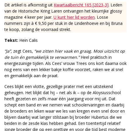
Dit artikel is afkomstig uit
Kwartaalbericht 165 [2023-3]
. Leden
van de Historische Kring Laren ontvangen het kleurrijke glossy
magazine 4 keer per jaar.
U kunt hier lid worden
. Losse
nummers zijn à € 9,50 per stuk in de Lindenhoeve en bij Bruna
te koop, zolang de voorraad strekt.
Tekst:
Hein Calis
“Ja”,
zegt Cees,
“we zitten hier vaak en graag. Mooi uitzicht op
de tuin én gemakkelijk te verwarmen.”
Heel praktisch in
energiezuinige tijden. Als Cees’ vrouw Trees ons kort daarna ook
nog eens van een lekker bakje koffie voorziet, raken we al snel
en gemakkelijk aan de praat.
Cees blijkt een vlotte, gezellige prater met een uitstekend
geheugen. Het blijkt dat hij – net als ik – op de Aloysiusschool
heeft gezeten en zelfs maar één jaargang voor mij uit. Dat
schept een band en we nemen wat schoolervaringen en daarbij
de broeders en leken waar we les van kregen even snel door en
blijven daarbij wat langer stilstaan bij broeder Hubertus die we
beiden in de zesde klas hebben gehad. Een toentertijd relatief
jonge broeder die op een prettige en voor die tijd best moderne