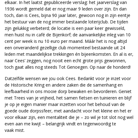
elkaar. In het laatst gepubliceerde verslag: het jaarverslag van
1936 wordt gemeld dat er nog maar 9 leden over zijn. En dan
toch, dan is Cees, bijna 90 jaar later, gewoon nog in zijn eentje
het bestuur van de nog immer bestaande loterijclub. De tijden
zijn gelukkig verbeterd; de locatie is een paar keer gewisseld,
men huist nu in café de Bijenkorf; de aanvankelijke inleg van 10
cent per week is nu 10 euro per maand. Máár het is nog altijd
een onveranderd gezellige club momenteel bestaande uit 24
leden met maandelijkse trekkingen én bijeenkomsten. En al is er,
naar Cees’ zeggen, nog nooit een echt grote prijs gewonnen,
toch gaat alles nog steeds Tot Genoegen. Op naar de honderd!
Datzelfde wensen we jou ook Cees. Bedankt voor je inzet voor
de Historische Kring en andere zaken die de samenhang en
leefbaarheid in ons mooie dorp bewaken en bevorderen. Geniet
met Trees van je vrijheid, het samen fietsen en tuinieren en blijf
je op je eigen manier maar inzetten voor het behoud van de
goede oude dorpssfeer, met aandacht voor het kleine en het er
voor elkaar zijn, een mentaliteit die je – zo wil je tot slot nog wel
even aan me kwijt – belangrijk vindt en tegenwoordig te
vaak mist.