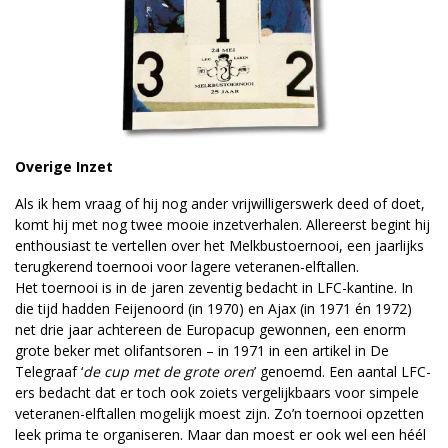
Overige Inzet
Als ik hem vraag of hij nog ander vrijwilligerswerk deed of doet,
komt hij met nog twee mooie inzetverhalen. Allereerst begint hij
enthousiast te vertellen over het Melkbustoernooi, een jaarlijks
terugkerend toernooi voor lagere veteranen-elftallen.
Het toernooi is in de jaren zeventig bedacht in LFC-kantine. In
die tijd hadden Feijenoord (in 1970) en Ajax (in 1971 én 1972)
net drie jaar achtereen de Europacup gewonnen, een enorm
grote beker met olifantsoren – in 1971 in een artikel in De
Telegraaf ‘
de cup met de grote oren
’ genoemd. Een aantal LFC-
ers bedacht dat er toch ook zoiets vergelijkbaars voor simpele
veteranen-elftallen mogelijk moest zijn. Zo’n toernooi opzetten
leek prima te organiseren. Maar dan moest er ook wel een héél