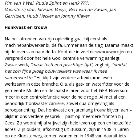
Pim van ‘t Wel, Rudie Splint en Henk ????.
Voorste rij vlnr: Silviaan Vooys, Bert van de Zwaan, Jan
Gerritsen, Huub Hecker en Johnny Klaver.
Honkvast en trouw
Na het afronden van zijn opleiding gaat hij eerst als
machinebankwerker bij de fa. Emmer aan de slag. Daarna maakt
hij de overstap naar de fa. Koot die in veel nieuwbouwprojecten
verspreid door het hele Gooi centrale verwarming aanlegt.
Zwaar werk,
“maar toch een prachtige tijd”,
zegt hij,
“omdat
het zo’n fijne ploeg bouwvakkers was waar ik mee
samenwerkte.”
Hij blijft zijn verdere arbeidzame leven
werkzaam in deze branche. O.a. als gas- en waterfitter voor de
gemeente Muiden en de laatste jaren voor het GEB Hilversum
meer in een controlefunctie voor de hele regio. Al met al een
behoorlijk ‘honkvaste’ carrière, zowel qua omgeving als
beroepsrichting. Dat honkvaste en jarenlang trouw blijven aan –
blijkt in ons verdere gesprek – past op meerdere fronten bij
Cees. Zo woont hij al vrijwel zijn hele leven op een en hetzelfde
adres. Zijn ouders, afkomstig uit Bussum, zijn in 1938 in Laren
op de Kloosterweg komen wonen en in 1948 van daaruit iets