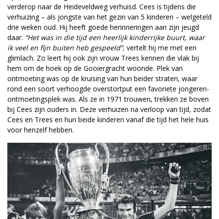
verderop naar de Heideveldweg verhuisd. Cees is tijdens die
verhuizing – als jongste van het gezin van 5 kinderen – welgeteld
drie weken oud. Hij heeft goede herinneringen aan zijn jeugd
daar.
“Het was in die tijd een heerlijk kinderrijke buurt, waar
ik veel en fijn buiten heb gespeeld”,
vertelt hij me met een
glimlach. Zo leert hij ook zijn vrouw Trees kennen die vlak bij
hem om de hoek op de Gooiergracht woonde. Plek van
ontmoeting was op de kruising van hun beider straten, waar
rond een soort verhoogde overstortput een favoriete jongeren-
ontmoetingsplek was. Als ze in 1971 trouwen, trekken ze boven
bij Cees zijn ouders in. Deze verhuizen na verloop van tijd, zodat
Cees en Trees en hun beide kinderen vanaf die tijd het hele huis
voor henzelf hebben.