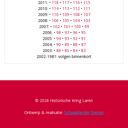
2011: •
118
•
117
•
116
•
115
2010: •
114
•
113
•
112
•
111
2009: •
110
•
109
•
108
•
107
2008: •
106
•
105
•
104
•
103
2007: •
102
•
101
•
100
•
99
2006: •
98
•
97
•
96
•
95
2005: •
94
•
93
•
92
•
91
2004: •
90
•
89
•
88
•
87
2003: •
86
•
85
•
84
•
83
2002-1981: volgen binnenkort
© 2026 Historische Kring Laren
Ontwerp & realisatie:
Schaapherder Design