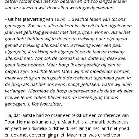
zetten totdat men het kon betalen en dit zoo langzaamaan
aan te zuiveren wat door allen wordt goedgevonden.
–
Uit het jaarverslag van 1934:
… Geachte leden van tot ons
genoegen. Zoo als u allen bekent is zijn wij in het afgeloopen
jaar niet gelukkig geweest met het prijzen winnen. Als ik het
goed hebt hebben wij in de eerste trekking paar eigengeld
gehad 2 trekking allemaal niet, 3 trekking weer een paar
eigengeld, 4 trekking ook eigengeld en de laatste trekking
allemaal niet. Wat ook de oorzaak is als datte wij deze keer
geen feest hebben. Maar hoop ik een gezellig bij een te
mogen zijn. Geachte leden laten wij niet moedeloos worden,
maar krachtig en eensgezind de toekomst tegemoed gaan in
de hoop als dat het ons eens moogt gelukken, watte wij allen
verlangen. Hiermede de hoop uitsprekende als datte wij allen
trouwe leden zullen blijven van de vereeniging tot ons
genoegen. J. Vos (voorzitter)
Tja, dat laatste had zo maar een tekst uit een conference van
Toon Hermans kunnen zijn. Maar het is allemaal bloedserieus
en geeft een duidelijk tijdsbeeld. Het ging in het land niet goed
en ook met de vereniging niet. Maar men was er wel voor