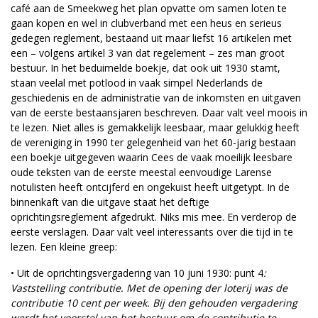
café aan de Smeekweg het plan opvatte om samen loten te
gaan kopen en wel in clubverband met een heus en serieus
gedegen reglement, bestaand uit maar liefst 16 artikelen met
een – volgens artikel 3 van dat regelement – zes man groot
bestuur. In het beduimelde boekje, dat ook uit 1930 stamt,
staan veelal met potlood in vaak simpel Nederlands de
geschiedenis en de administratie van de inkomsten en uitgaven
van de eerste bestaansjaren beschreven. Daar valt veel moois in
te lezen. Niet alles is gemakkelijk leesbaar, maar gelukkig heeft
de vereniging in 1990 ter gelegenheid van het 60-jarig bestaan
een boekje uitgegeven waarin Cees de vaak moeilijk leesbare
oude teksten van de eerste meestal eenvoudige Larense
notulisten heeft ontcijferd en ongekuist heeft uitgetypt. In de
binnenkaft van die uitgave staat het deftige
oprichtingsreglement afgedrukt. Niks mis mee. En verderop de
eerste verslagen. Daar valt veel interessants over die tijd in te
lezen. Een kleine greep:
• Uit de oprichtingsvergadering van 10 juni 1930: punt 4
:
Vaststelling contributie. Met de opening der loterij was de
contributie 10 cent per week. Bij den gehouden vergadering
werdt het voorstel van het bestuur om de contributie te