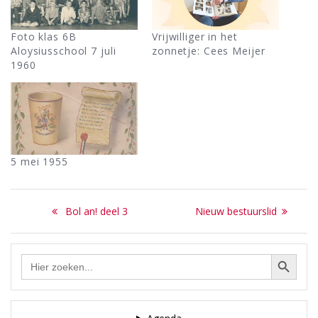
Foto klas 6B
Vrijwilliger in het
Aloysiusschool 7 juli
zonnetje: Cees Meijer
1960
5 mei 1955
Bericht
Previous
Next
Bol an! deel 3
Nieuw bestuurslid
navigatie
post:
post:
Zoekknop
Zoek
naar: