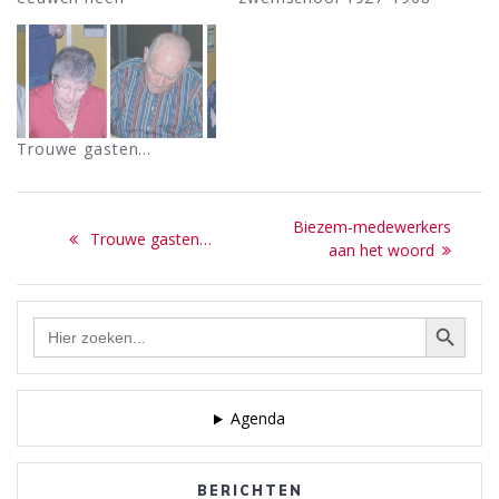
Trouwe gasten…
Bericht
Next
Biezem-medewerkers
Previous
Trouwe gasten…
navigatie
post:
aan het woord
post:
Zoekknop
Zoek
naar:
Agenda
BERICHTEN