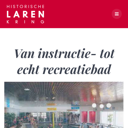
Skip
to
content
Van instructie- tot echt recreatiebad
Van instructie- tot
echt recreatiebad