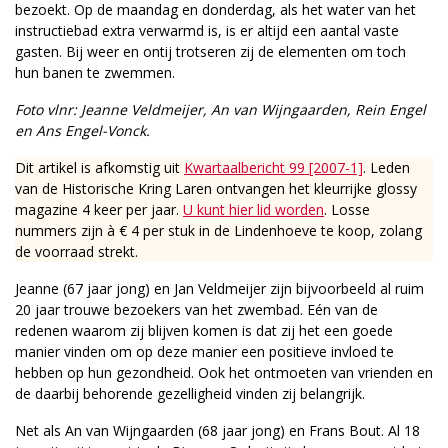
bezoekt. Op de maandag en donderdag, als het water van het
instructiebad extra verwarmd is, is er altijd een aantal vaste
gasten. Bij weer en ontij trotseren zij de elementen om toch
hun banen te zwemmen.
Foto vlnr: Jeanne Veldmeijer, An van Wijngaarden, Rein Engel
en Ans Engel-Vonck.
Dit artikel is afkomstig uit
Kwartaalbericht 99 [2007-1]
. Leden
van de Historische Kring Laren ontvangen het kleurrijke glossy
magazine 4 keer per jaar.
U kunt hier lid worden
. Losse
nummers zijn à € 4 per stuk in de Lindenhoeve te koop, zolang
de voorraad strekt.
Jeanne (67 jaar jong) en Jan Veldmeijer zijn bijvoorbeeld al ruim
20 jaar trouwe bezoekers van het zwembad. Eén van de
redenen waarom zij blijven komen is dat zij het een goede
manier vinden om op deze manier een positieve invloed te
hebben op hun gezondheid. Ook het ontmoeten van vrienden en
de daarbij behorende gezelligheid vinden zij belangrijk.
Net als An van Wijngaarden (68 jaar jong) en Frans Bout. Al 18