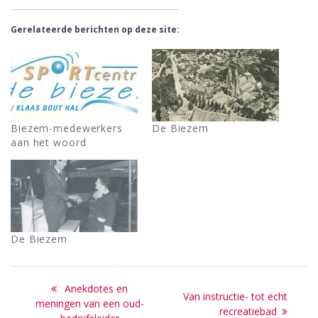
Gerelateerde berichten op deze site:
Biezem-medewerkers
De Biezem
aan het woord
De Biezem
Bericht
Previous
Anekdotes en
Next
Van instructie- tot echt
navigatie
post:
meningen van een oud-
post:
recreatiebad