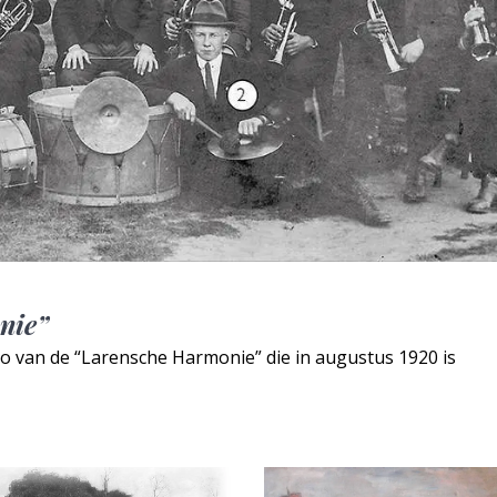
nie”
to van de “Larensche Harmonie” die in augustus 1920 is