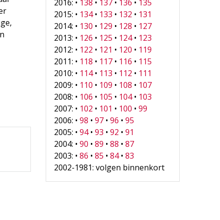
2016: •
138
•
137
•
136
•
135
er
2015: •
134
•
133
•
132
•
131
ige,
2014: •
130
•
129
•
128
•
127
en
2013: •
126
•
125
•
124
•
123
2012: •
122
•
121
•
120
•
119
2011: •
118
•
117
•
116
•
115
2010: •
114
•
113
•
112
•
111
2009: •
110
•
109
•
108
•
107
2008: •
106
•
105
•
104
•
103
2007: •
102
•
101
•
100
•
99
2006: •
98
•
97
•
96
•
95
2005: •
94
•
93
•
92
•
91
2004: •
90
•
89
•
88
•
87
2003: •
86
•
85
•
84
•
83
2002-1981: volgen binnenkort