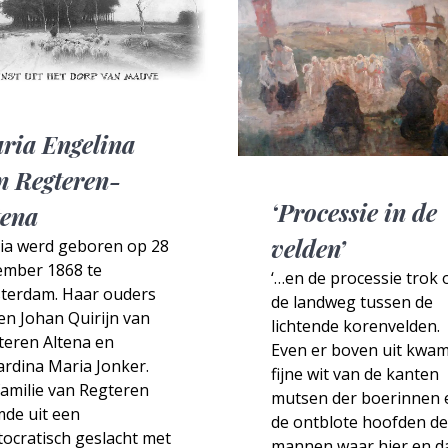
ria Engelina
n Regteren-
‘Processie in de
tena
velden’
ia werd geboren op 28
ember 1868 te
‘…en de processie trok 
terdam. Haar ouders
de landweg tussen de
en Johan Quirijn van
lichtende korenvelden.
teren Altena en
Even er boven uit kwam
rdina Maria Jonker.
fijne wit van de kanten
amilie van Regteren
mutsen der boerinnen 
mde uit een
de ontblote hoofden de
tocratisch geslacht met
mannen waar hier en d