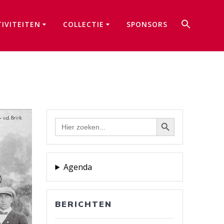
Zoek
TIVITEITEN
COLLECTIE
SPONSORS
naar:
Zoekkno
Zoekknop
Zoek
naar:
Agenda
BERICHTEN