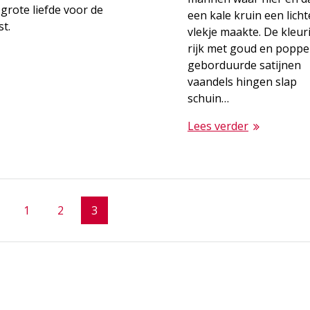
grote liefde voor de
een kale kruin een licht
t.
vlekje maakte. De kleur
rijk met goud en popp
geborduurde satijnen
vaandels hingen slap
schuin…
Lees verder
Page
Page
Page
1
2
3