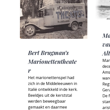
Ma
va
Bert Brugman’s
Al
Marionettentheate
Mar
dec
r
Ams
Het marionettenspel had
war
zich in de Middeleeuwen in
Reg
Italië ontwikkeld in de kerk.
Gera
Beeldjes uit de kerststal
De f
werden beweegbaar
sta
gemaakt en daarmee
aris