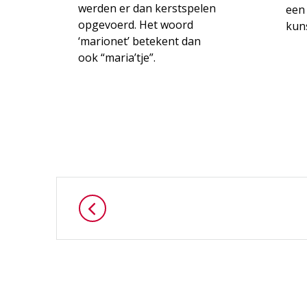
werden er dan kerstspelen
een 
opgevoerd. Het woord
kuns
‘marionet’ betekent dan
ook “maria’tje”.
Posts
navigation