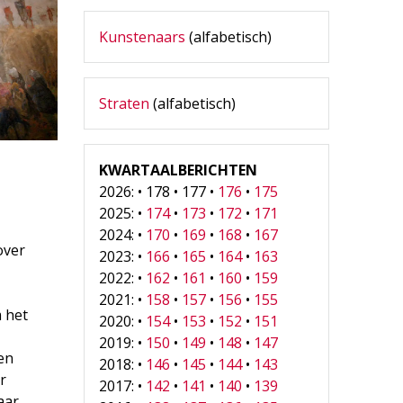
Kunstenaars
(alfabetisch)
Straten
(alfabetisch)
KWARTAALBERICHTEN
2026: • 178 • 177 •
176
•
175
2025: •
174
•
173
•
172
•
171
2024: •
170
•
169
•
168
•
167
over
2023: •
166
•
165
•
164
•
163
2022: •
162
•
161
•
160
•
159
2021: •
158
•
157
•
156
•
155
 het
2020: •
154
•
153
•
152
•
151
2019: •
150
•
149
•
148
•
147
en
2018: •
146
•
145
•
144
•
143
r
2017: •
142
•
141
•
140
•
139
aar