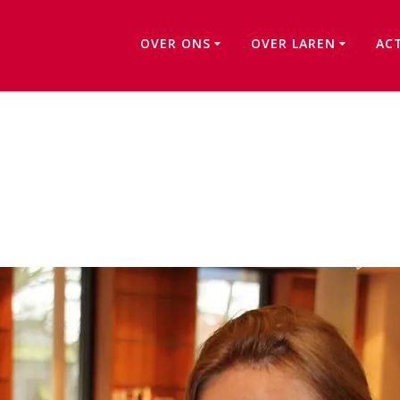
OVER ONS
OVER LAREN
AC
Succesvolle actie