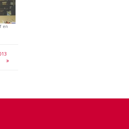
f en
013