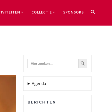
Zoek
TIVITEITEN
COLLECTIE
SPONSORS
naar:
Zoekkno
Zoekknop
Zoek
naar:
Agenda
BERICHTEN