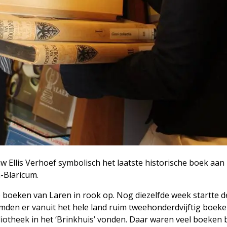
Ellis Verhoef symbolisch het laatste historische boek aan 
-Blaricum.
e boeken van Laren in rook op. Nog diezelfde week startte d
omden er vanuit het hele land ruim tweehonderdvijftig boek
liotheek in het ‘Brinkhuis’ vonden. Daar waren veel boeken b