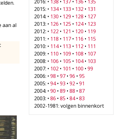
2016: •
138
•
137
•
136
•
135
elden.
2015: •
134
•
133
•
132
•
131
2014: •
130
•
129
•
128
•
127
2013: •
126
•
125
•
124
•
123
e aan al
2012: •
122
•
121
•
120
•
119
2011: •
118
•
117
•
116
•
115
t
2010: •
114
•
113
•
112
•
111
2009: •
110
•
109
•
108
•
107
2008: •
106
•
105
•
104
•
103
2007: •
102
•
101
•
100
•
99
2006: •
98
•
97
•
96
•
95
2005: •
94
•
93
•
92
•
91
2004: •
90
•
89
•
88
•
87
2003: •
86
•
85
•
84
•
83
2002-1981: volgen binnenkort