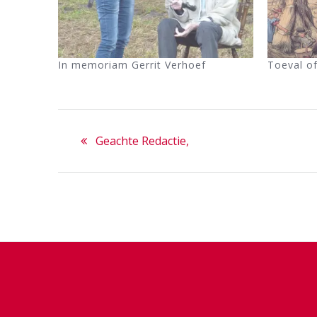
In memoriam Gerrit Verhoef
Toeval o
Bericht
Previous
Geachte Redactie,
navigatie
post: