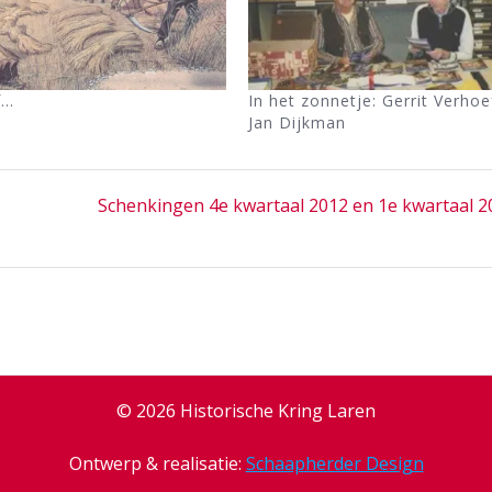
f…
In het zonnetje: Gerrit Verhoe
Jan Dijkman
Next
Schenkingen 4e kwartaal 2012 en 1e kwartaal 2
post:
© 2026 Historische Kring Laren
Ontwerp & realisatie:
Schaapherder Design