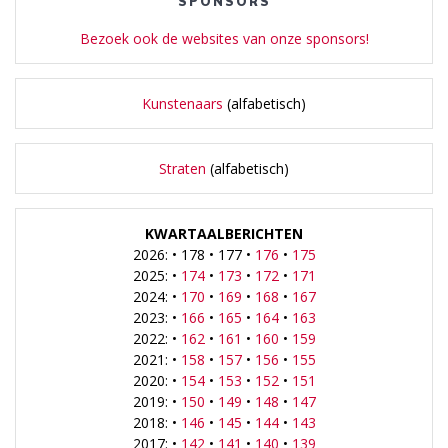
SPONSORS
Bezoek ook de websites van onze sponsors!
Kunstenaars
(alfabetisch)
Straten
(alfabetisch)
KWARTAALBERICHTEN
2026: • 178 • 177 •
176
•
175
2025: •
174
•
173
•
172
•
171
2024: •
170
•
169
•
168
•
167
2023: •
166
•
165
•
164
•
163
2022: •
162
•
161
•
160
•
159
2021: •
158
•
157
•
156
•
155
2020: •
154
•
153
•
152
•
151
2019: •
150
•
149
•
148
•
147
2018: •
146
•
145
•
144
•
143
2017: •
142
•
141
•
140
•
139