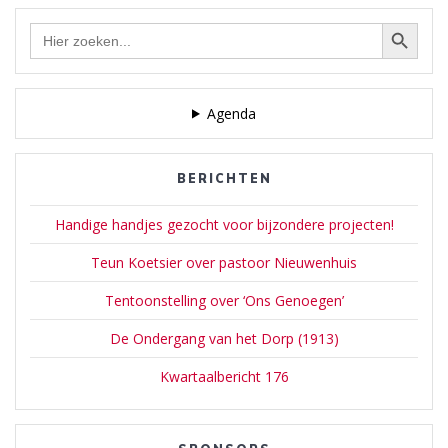
werden bijna gelijktijdig
Zoekknop
Zoek
twee nieuwe scholen
naar:
gebouwd. De R.K.
Jongensschool aan de…
Agenda
BERICHTEN
Handige handjes gezocht voor bijzondere projecten!
Teun Koetsier over pastoor Nieuwenhuis
Tentoonstelling over ‘Ons Genoegen’
De Ondergang van het Dorp (1913)
Kwartaalbericht 176