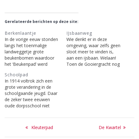
Gerelateerde berichten op deze site:
Berkenlaantje
IJsbaanweg
In de vorige eeuw stonden
Wie denkt er in deze
langs het toenmalige
omgeving, waar zelfs geen
landweggetje grote
sloot meer te vinden is,
beukenbomen waardoor
aan een ijsbaan. Welaan!
het ‘Beukenpad’ werd
Toen de Gooiergracht nog
genoemd. Er stonden maar
geen straat was maar een
Schoolpad
twee woningen aan dat
waterrijke gracht - een
In 1914 voltrok zich een
karrespoor. Toen in de
gegraven grensscheiding
grote verandering in de
twintiger jaren aldaar de St.
tussen Gooi en Sticht-,
schoolgaande jeugd. Daar
Jozefwoningen werden
werd daar als er ijs was
de zeker twee eeuwen
gebouwd moesten de
druk schaatsgereden.
oude dorpsschool niet
beuken daarvoor plaats
Zodoende kreeg het daar
meer aan de eisen van het
maken. Vervangende
de…
onderwijs voldeed (deze
berken werden geplant en
Bericht
school stond waar nu het
kreeg deze weg niet…
Previous
Next
Kleuterpad
De Kwartel
plantsoentje met het
navigatie
post:
post:
Hamdorffmonument is),