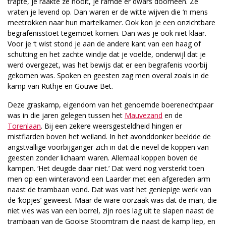
trapte, je raakte ze nooit, je ramde er dwars doorheen. Ze
vraten je levend op. Dan waren er de witte wijven die ‘n mens
meetrokken naar hun martelkamer. Ook kon je een onzichtbare
begrafenisstoet tegemoet komen. Dan was je ook niet klaar.
Voor je ‘t wist stond je aan de andere kant van een haag of
schutting en het zachte windje dat je voelde, onderwijl dat je
werd overgezet, was het bewijs dat er een begrafenis voorbij
gekomen was. Spoken en geesten zag men overal zoals in de
kamp van Ruthje en Gouwe Bet.
Deze graskamp, eigendom van het genoemde boerenechtpaar
was in die jaren gelegen tussen het
Mauvezand
en de
Torenlaan
. Bij een zekere weersgesteldheid hingen er
mistflarden boven het weiland. In het avonddonker beeldde de
angstvallige voorbijganger zich in dat die nevel de koppen van
geesten zonder lichaam waren. Allemaal koppen boven de
kampen. ‘Het deugde daar niet.’ Dat werd nog versterkt toen
men op een winteravond een Laarder met een afgereden arm
naast de trambaan vond. Dat was vast het geniepige werk van
de ‘kopjes’ geweest. Maar de ware oorzaak was dat de man, die
niet vies was van een borrel, zijn roes lag uit te slapen naast de
trambaan van de Gooise Stoomtram die naast de kamp liep, en