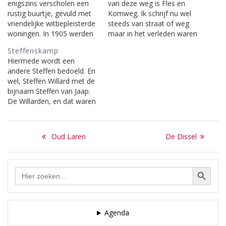
enigszins verscholen een
van deze weg is Fles en
rustig buurtje, gevuld met
Komweg. Ik schrijf nu wel
vriendelijke witbepleisterde
steeds van straat of weg
woningen. In 1905 werden
maar in het verleden waren
deze eenvoudige, bij Laren
er geen verharde wegen,
Steffenskamp
horende behuizingen,
uitgesloten de
Hiermede wordt een
gebouwd. Voordien lag
Rijksstraatweg die het dorp
andere Steffen bedoeld. En
daar een verwaarloosd
doorkruiste. Aan die weg
wel, Steffen Willard met de
graskamp, dat in de
stond maar één
bijnaam Steffen van Jaap.
volksmond, ‘De Kamp’
eenvoudige woning nl. die
De Willarden, en dat waren
genoemd werd. Een
van Emmetje Bon. Op de…
er verscheidenen, waren
graskamp of kamp is een
niet alleen familie van
weide voor koeien en
Bericht
elkaar maar ook
paarden. Naar…
Previous
Next
Oud Laren
De Dissel
fabrikanten. Zij bezaten
navigatie
post:
post:
weverijen maar waren ook
nog een beetje boer. Zo
Zoekknop
Zoek
was genoemde Steffen ook
naar:
veehouder, hij liet…
Agenda