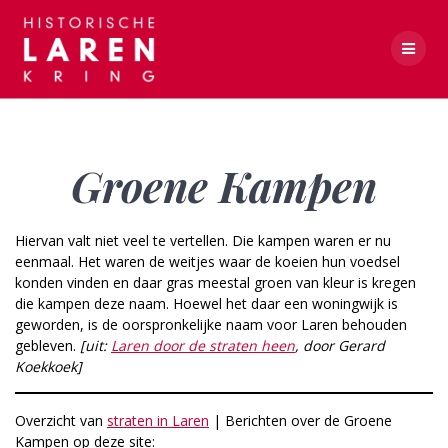
Skip
to
content
Groene Kampen
Groene Kampen
Hiervan valt niet veel te vertellen. Die kampen waren er nu
eenmaal. Het waren de weitjes waar de koeien hun voedsel
konden vinden en daar gras meestal groen van kleur is kregen
die kampen deze naam. Hoewel het daar een woningwijk is
geworden, is de oorspronkelijke naam voor Laren behouden
gebleven.
[uit:
Laren door de straten heen
, door Gerard
Koekkoek]
Overzicht van
straten in Laren
| Berichten over de Groene
Kampen op deze site: