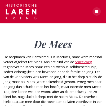
Skip
to
content
De Mees
De Mees
De roepnaam van Bartolemeus is Meeuwis, maar werd meestal
verder afgekort tot Mees. Aan het eind van de
Smeekweg
tegenover ‘de Mees’ staat een eeuwenoud zelfdoenershuisje,
sedert onheuglijke tijden bewoond door de familie de Jong. Eén
van de voorvaders was Mees de Jong, die in het dorp niet als ‘de
Jong’ maar als ‘Mees’ grote bekendheid genoot. Vroeg men naar
de Jong dan schudde men het hoofd, maar noemde men Mees:
‘Oja, dee kenne we, dee woont affer an de Smeekweg’. En zo
bleef het nageslacht behept met de naam Mees. De overheid
hielp daaraan mee door die roepnaam te laten voortleven in een