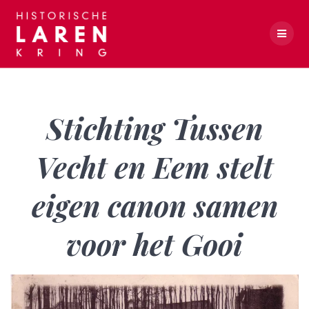
Skip
to
content
Stichting Tussen Vecht en Eem stelt eigen canon samen voor het Gooi
Stichting Tussen
Vecht en Eem stelt
eigen canon samen
voor het Gooi