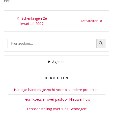
Eem
Bericht
Previous
Schenkingen 2e
Next
Activiteiten
navigatie
post:
kwartaal 2007
post:
Zoekknop
Zoek
naar:
Agenda
BERICHTEN
Handige handjes gezocht voor bijzondere projecten!
Teun Koetsier over pastoor Nieuwenhuis
Tentoonstelling over ‘Ons Genoegen’