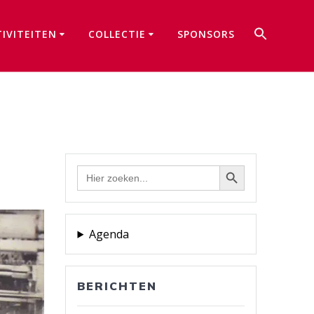
Zoek
TIVITEITEN
COLLECTIE
SPONSORS
naar:
Zoekkno
Zoekknop
Zoek
naar:
Agenda
BERICHTEN