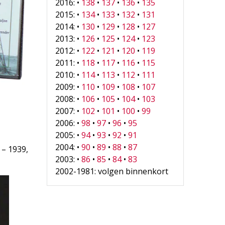
2016: •
138
•
137
•
136
•
135
2015: •
134
•
133
•
132
•
131
2014: •
130
•
129
•
128
•
127
2013: •
126
•
125
•
124
•
123
2012: •
122
•
121
•
120
•
119
2011: •
118
•
117
•
116
•
115
2010: •
114
•
113
•
112
•
111
2009: •
110
•
109
•
108
•
107
2008: •
106
•
105
•
104
•
103
2007: •
102
•
101
•
100
•
99
2006: •
98
•
97
•
96
•
95
2005: •
94
•
93
•
92
•
91
2004: •
90
•
89
•
88
•
87
 – 1939,
2003: •
86
•
85
•
84
•
83
2002-1981: volgen binnenkort