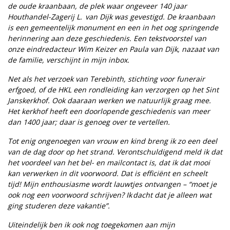
de oude kraanbaan, de plek waar ongeveer 140 jaar
Houthandel-Zagerij L. van Dijk was gevestigd. De kraanbaan
is een gemeentelijk monument en een in het oog springende
herinnering aan deze geschiedenis. Een tekstvoorstel van
onze eindredacteur Wim Keizer en Paula van Dijk, nazaat van
de familie, verschijnt in mijn inbox.
Net als het verzoek van Terebinth, stichting voor funerair
erfgoed, of de HKL een rondleiding kan verzorgen op het Sint
Janskerkhof. Ook daaraan werken we natuurlijk graag mee.
Het kerkhof heeft een doorlopende geschiedenis van meer
dan 1400 jaar; daar is genoeg over te vertellen.
Tot enig ongenoegen van vrouw en kind breng ik zo een deel
van de dag door op het strand. Verontschuldigend meld ik dat
het voordeel van het bel- en mailcontact is, dat ik dat mooi
kan verwerken in dit voorwoord. Dat is efficiënt en scheelt
tijd! Mijn enthousiasme wordt lauwtjes ontvangen – “moet je
ook nog een voorwoord schrijven? Ik dacht dat je alleen wat
ging studeren deze vakantie”.
Uiteindelijk ben ik ook nog toegekomen aan mijn