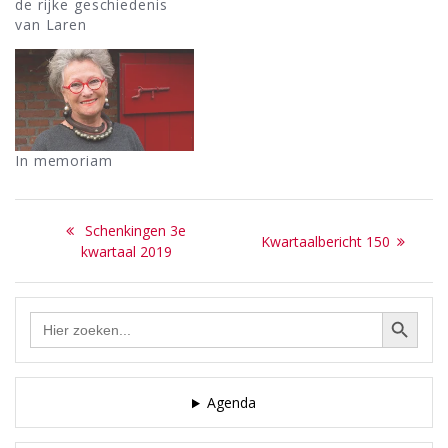
de rijke geschiedenis
van Laren
In memoriam
Bericht
Previous
Schenkingen 3e
Next
Kwartaalbericht 150
navigatie
post:
kwartaal 2019
post:
Zoekknop
Zoek
naar:
Agenda