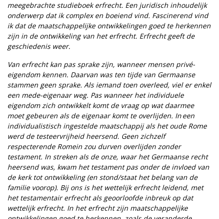
meegebrachte studieboek erfrecht. Een juridisch inhoudelijk
onderwerp dat ik complex en boeiend vind. Fascinerend vind
ik dat de maatschappelijke ontwikkelingen goed te herkennen
zijn in de ontwikkeling van het erfrecht. Erfrecht geeft de
geschiedenis weer.
Van erfrecht kan pas sprake zijn, wanneer mensen privé-
eigendom kennen. Daarvan was ten tijde van Germaanse
stammen geen sprake. Als iemand toen overleed, viel er enkel
een mede-eigenaar weg. Pas wanneer het individuele
eigendom zich ontwikkelt komt de vraag op wat daarmee
moet gebeuren als de eigenaar komt te overlijden. In een
individualistisch ingestelde maatschappij als het oude Rome
werd de testeervrijheid heersend. Geen zichzelf
respecterende Romein zou durven overlijden zonder
testament. In streken als de onze, waar het Germaanse recht
heersend was, kwam het testament pas onder de invloed van
de kerk tot ontwikkeling (en stond/staat het belang van de
familie voorop). Bij ons is het wettelijk erfrecht leidend, met
het testamentair erfrecht als geoorloofde inbreuk op dat
wettelijk erfrecht. In het erfrecht zijn maatschappelijke
ontwikkelingen goed te herkennen, zoals de veranderde