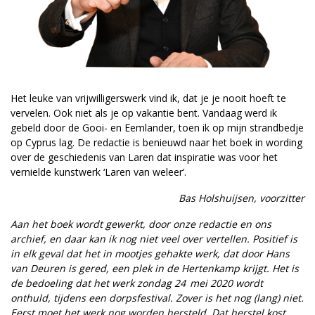
Het leuke van vrijwilligerswerk vind ik, dat je je nooit hoeft te
vervelen. Ook niet als je op vakantie bent. Vandaag werd ik
gebeld door de Gooi- en Eemlander, toen ik op mijn strandbedje
op Cyprus lag. De redactie is benieuwd naar het boek in wording
over de geschiedenis van Laren dat inspiratie was voor het
vernielde kunstwerk ‘Laren van weleer’.
Bas ­Holshuijsen, voorzitter
Aan het boek wordt gewerkt, door onze redactie en ons
archief, en daar kan ik nog niet veel over vertellen. Positief is
in elk geval dat het in mootjes gehakte werk, dat door Hans
van Deuren is gered, een plek in de Hertenkamp krijgt. Het is
de bedoeling dat het werk zondag 24 mei 2020 wordt
onthuld, tijdens een dorpsfestival. Zover is het nog (lang) niet.
Eerst moet het werk nog worden hersteld. Dat herstel kost