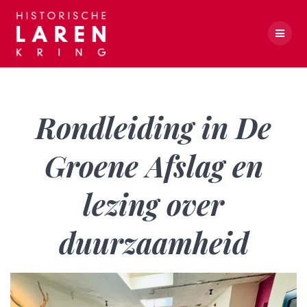
Skip
to
content
Rondleiding in De Groene Afslag en lezing over duurzaamheid
Rondleiding in De
Groene Afslag en
lezing over
duurzaamheid