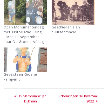
Open Monumentendag:
Geschiedenis en
met Historische Kring
duurzaamheid
Laren 11 september
naar De Groene Afslag
Gevelsteen Groene
kampen 3
Bericht
Previous
Next
In Memoriam: Jan
Schenkingen 3e Kwartaal
navigatie
post:
post:
Dijkman
2022