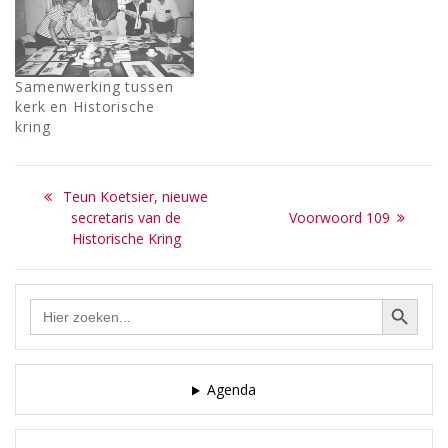
Samenwerking tussen
kerk en Historische
kring
Bericht
Previous
Teun Koetsier, nieuwe
navigatie
post:
Next
secretaris van de
Voorwoord 109
post:
Historische Kring
Zoekknop
Zoek
naar:
Agenda