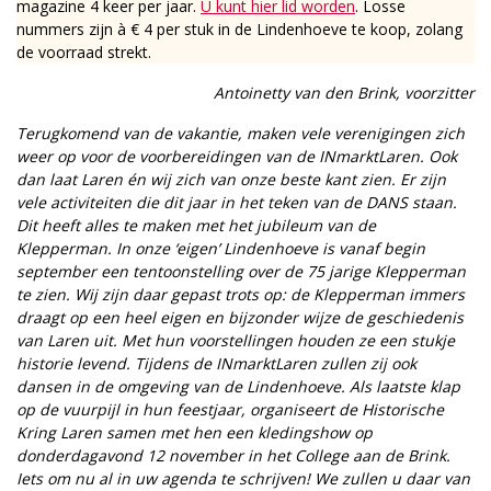
magazine 4 keer per jaar.
U kunt hier lid worden
. Losse
nummers zijn à € 4 per stuk in de Lindenhoeve te koop, zolang
de voorraad strekt.
Antoinetty van den Brink, voorzitter
Terugkomend van de vakantie, maken vele verenigingen zich
weer op voor de voorbereidingen van de INmarktLaren. Ook
dan laat Laren én wij zich van onze beste kant zien. Er zijn
vele activiteiten die dit jaar in het teken van de DANS staan.
Dit heeft alles te maken met het jubileum van de
Klepperman. In onze ‘eigen’ Lindenhoeve is vanaf begin
september een tentoonstelling over de 75 jarige Klepperman
te zien. Wij zijn daar gepast trots op: de Klepperman immers
draagt op een heel eigen en bijzonder wijze de geschiedenis
van Laren uit. Met hun voorstellingen houden ze een stukje
historie levend. Tijdens de INmarktLaren zullen zij ook
dansen in de omgeving van de Lindenhoeve. Als laatste klap
op de vuurpijl in hun feestjaar, organiseert de Historische
Kring Laren samen met hen een kledingshow op
donderdagavond 12 november in het College aan de Brink.
Iets om nu al in uw agenda te schrijven! We zullen u daar van