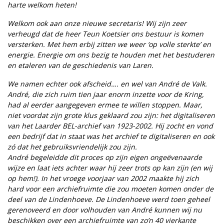
harte welkom heten!
Welkom ook aan onze nieuwe secretaris! Wij zijn zeer
verheugd dat de heer Teun Koetsier ons bestuur is komen
versterken. Met hem erbij zitten we weer ‘op volle sterkte’ en
energie. Energie om ons bezig te houden met het bestuderen
en etaleren van de geschiedenis van Laren.
We namen echter ook afscheid…. en wel van André de Valk.
André, die zich ruim tien jaar enorm inzette voor de Kring,
had al eerder aangegeven ermee te willen stoppen. Maar,
niet voordat zijn grote klus geklaard zou zijn: het digitaliseren
van het Laarder BEL-archief van 1923-2002. Hij zocht en vond
een bedrijf dat in staat was het archief te digitaliseren en ook
zó dat het gebruiksvriendelijk zou zijn.
André begeleidde dit proces op zijn eigen ongeëvenaarde
wijze en laat iets achter waar hij zeer trots op kan zijn (en wij
op hem!). In het vroege voorjaar van 2002 maakte hij zich
hard voor een archiefruimte die zou moeten komen onder de
deel van de Lindenhoeve. De Lindenhoeve werd toen geheel
gerenoveerd en door volhouden van André kunnen wij nu
beschikken over een archiefruimte van zo’n 40 vierkante