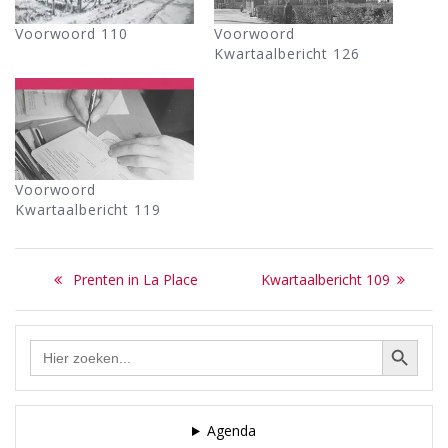
Voorwoord 110
Voorwoord
Kwartaalbericht 126
Voorwoord
Kwartaalbericht 119
Bericht
Previous
Next
Prenten in La Place
Kwartaalbericht 109
navigatie
post:
post:
Zoekknop
Zoek
naar:
Agenda