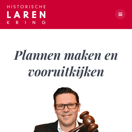
Skip
to
content
Plannen maken en vooruitkijken
Plannen maken en
vooruitkijken