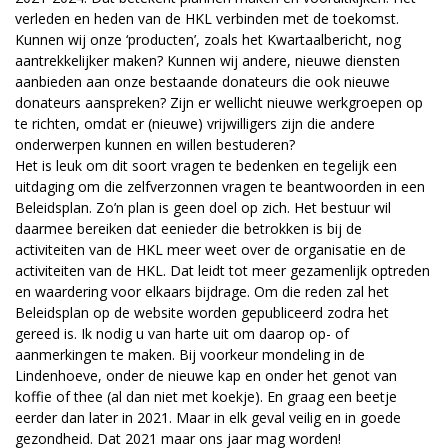
verleden en heden van de HKL verbinden met de toekomst.
Kunnen wij onze ‘producten’, zoals het Kwartaalbericht, nog
aantrekkelijker maken? Kunnen wij andere, nieuwe diensten
aanbieden aan onze bestaande donateurs die ook nieuwe
donateurs aanspreken? Zijn er wellicht nieuwe werkgroepen op
te richten, omdat er (nieuwe) vrijwilligers zijn die andere
onderwerpen kunnen en willen bestuderen?
Het is leuk om dit soort vragen te bedenken en tegelijk een
uitdaging om die zelfverzonnen vragen te beantwoorden in een
Beleidsplan. Zo’n plan is geen doel op zich. Het bestuur wil
daarmee bereiken dat eenieder die betrokken is bij de
activiteiten van de HKL meer weet over de organisatie en de
activiteiten van de HKL. Dat leidt tot meer gezamenlijk optreden
en waardering voor elkaars bijdrage. Om die reden zal het
Beleidsplan op de website worden gepubliceerd zodra het
gereed is. Ik nodig u van harte uit om daarop op- of
aanmerkingen te maken. Bij voorkeur mondeling in de
Lindenhoeve, onder de nieuwe kap en onder het genot van
koffie of thee (al dan niet met koekje). En graag een beetje
eerder dan later in 2021. Maar in elk geval veilig en in goede
gezondheid. Dat 2021 maar ons jaar mag worden!