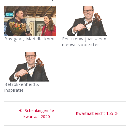
Bas gaat, Mariëlle komt
Een nieuw jaar – een
nieuwe voorzitter
Betrokkenheid &
inspiratie
Bericht
Previous
Schenkingen 4e
Next
Kwartaalbericht 155
navigatie
post:
kwartaal 2020
post: