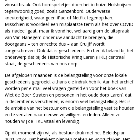
virusuitbraak. Ook bordspelletjes doen het in huize Holshuijsen
tegenwoordig goed, zoals Ganzenbord. Ouderwetse
kneuterigheid, waar geen iPad of Netflix tegenop kan.
Misschien is ‘voordeel’ een misplaatste term als het over COVID
als ‘nadeel’ gaat, maar ik vond het wel aardig om de uitspraak
van Van Hanegem onder uw aandacht te brengen, die
doorgaans – ten onrechte dus – aan Cruijff wordt
toegeschreven. Ook dat is geschiedenis! En ben ik beland bij het
onderwerp dat bij de Historische Kring Laren (HKL) centraal
staat, de geschiedenis van ons dorp.
De afgelopen maanden is de belangstelling voor onze lokale
geschiedenis gegroeid, althans die indruk heb ik. Aan het archief
worden per e-mail veel vragen gesteld en voor het boek van
Wiet de Boer ‘Straten en personen in het oude dorp Laren’, dat
in december is verschenen, is enorm veel belangstelling. Het is
de ambitie van het bestuur om die belangstelling vast te houden
en te vertalen naar nieuwe vrijwilligers en leden. Alleen zo
houden wij de HKL vitaal en levendig.
Op dit moment zijn wij als bestuur druk met het Beleidsplan
2021-2024. Dat betekent plannen maken en vooruitkijken. Het