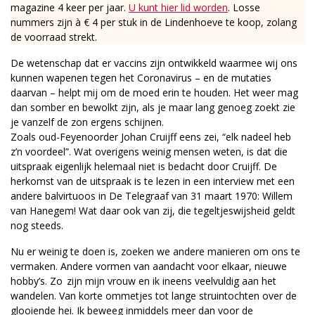
magazine 4 keer per jaar.
U kunt hier lid worden
. Losse
nummers zijn à € 4 per stuk in de Lindenhoeve te koop, zolang
de voorraad strekt.
De wetenschap dat er vaccins zijn ontwikkeld waarmee wij ons
kunnen wapenen tegen het Coronavirus – en de mutaties
daarvan – helpt mij om de moed erin te houden. Het weer mag
dan somber en bewolkt zijn, als je maar lang genoeg zoekt zie
je vanzelf de zon ergens schijnen.
Zoals oud-Feyenoorder Johan Cruijff eens zei, “elk nadeel heb
z’n voordeel”. Wat overigens weinig mensen weten, is dat die
uitspraak eigenlijk helemaal niet is bedacht door Cruijff. De
herkomst van de uitspraak is te lezen in een interview met een
andere balvirtuoos in De Telegraaf van 31 maart 1970: Willem
van Hanegem! Wat daar ook van zij, die tegeltjeswijsheid geldt
nog steeds.
Nu er weinig te doen is, zoeken we andere manieren om ons te
vermaken. Andere vormen van aandacht voor elkaar, nieuwe
hobby’s. Zo zijn mijn vrouw en ik ineens veelvuldig aan het
wandelen. Van korte ommetjes tot lange struintochten over de
glooiende hei. Ik beweeg inmiddels meer dan voor de