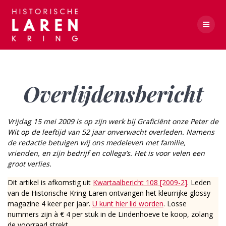
Skip
to
content
Overlijdensbericht
Overlijdensbericht
Vrijdag 15 mei 2009 is op zijn werk bij Graficiënt onze Peter de
Wit op de leeftijd van 52 jaar onverwacht overleden. Namens
de redactie betuigen wij ons medeleven met familie,
vrienden, en zijn bedrijf en collega’s. Het is voor velen een
groot verlies.
Dit artikel is afkomstig uit
Kwartaalbericht 108 [2009-2]
. Leden
van de Historische Kring Laren ontvangen het kleurrijke glossy
magazine 4 keer per jaar.
U kunt hier lid worden
. Losse
nummers zijn à € 4 per stuk in de Lindenhoeve te koop, zolang
de voorraad strekt.