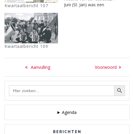
Juni (St. Jan) was een
Kwartaalbericht 107
hoogtijdag in het Laren van
de vorige eeuwen.
Tegenwoordig wordt het
feest gevierd op de
eerstvolgende zondag of
dichtstbijzijnde zondag,
Kwartaalbericht 109
zoals dit jaar op 21 juni. De
redactie heeft geprobeerd
de…
Bericht
Previous
Next
Aanvulling
Voorwoord
navigatie
post:
post:
Zoekknop
Zoek
naar:
Agenda
BERICHTEN