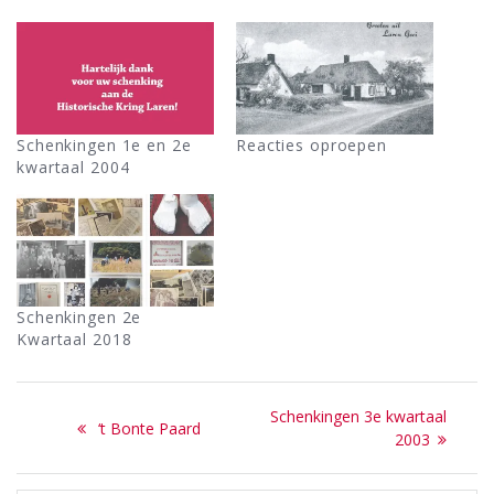
Schenkingen 1e en 2e
Reacties oproepen
kwartaal 2004
Schenkingen 2e
Kwartaal 2018
Bericht
Next
Schenkingen 3e kwartaal
Previous
‘t Bonte Paard
navigatie
post:
2003
post: