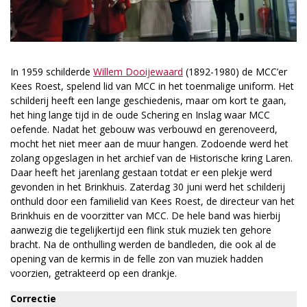
In 1959 schilderde
Willem Dooijewaard
(1892-1980) de MCC’er
Kees Roest, spelend lid van MCC in het toenmalige uniform. Het
schilderij heeft een lange geschiedenis, maar om kort te gaan,
het hing lange tijd in de oude Schering en Inslag waar MCC
oefende. Nadat het gebouw was verbouwd en gerenoveerd,
mocht het niet meer aan de muur hangen. Zodoende werd het
zolang opgeslagen in het archief van de Historische kring Laren.
Daar heeft het jarenlang gestaan totdat er een plekje werd
gevonden in het Brinkhuis. Zaterdag 30 juni werd het schilderij
onthuld door een familielid van Kees Roest, de directeur van het
Brinkhuis en de voorzitter van MCC. De hele band was hierbij
aanwezig die tegelijkertijd een flink stuk muziek ten gehore
bracht. Na de onthulling werden de bandleden, die ook al de
opening van de kermis in de felle zon van muziek hadden
voorzien, getrakteerd op een drankje.
Correctie