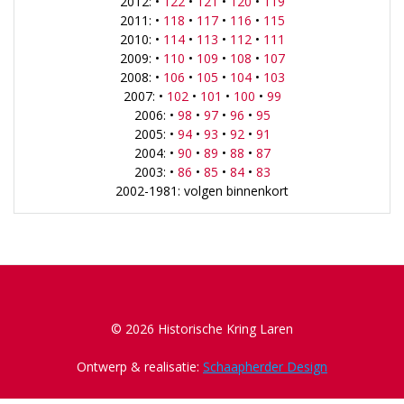
2012: •
122
•
121
•
120
•
119
2011: •
118
•
117
•
116
•
115
2010: •
114
•
113
•
112
•
111
2009: •
110
•
109
•
108
•
107
2008: •
106
•
105
•
104
•
103
2007: •
102
•
101
•
100
•
99
2006: •
98
•
97
•
96
•
95
2005: •
94
•
93
•
92
•
91
2004: •
90
•
89
•
88
•
87
2003: •
86
•
85
•
84
•
83
2002-1981: volgen binnenkort
© 2026 Historische Kring Laren
Ontwerp & realisatie:
Schaapherder Design