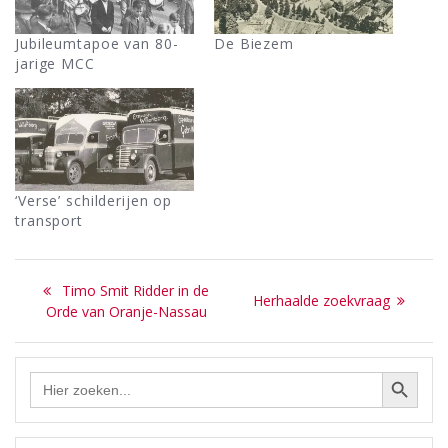
Jubileumtapoe van 80-
De Biezem
jarige MCC
‘Verse’ schilderijen op
transport
Bericht
Previous
Timo Smit Ridder in de
Next
Herhaalde zoekvraag
navigatie
post:
Orde van Oranje-Nassau
post:
Zoekknop
Zoek
naar: