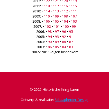
2012: •
122
•
121
•
120
•
119
2011: •
118
•
117
•
116
•
115
2010: •
114
•
113
•
112
•
111
2009: •
110
•
109
•
108
•
107
2008: •
106
•
105
•
104
•
103
2007: •
102
•
101
•
100
•
99
2006: •
98
•
97
•
96
•
95
2005: •
94
•
93
•
92
•
91
2004: •
90
•
89
•
88
•
87
2003: •
86
•
85
•
84
•
83
2002-1981: volgen binnenkort
© 2026 Historische Kring Laren
Ontwerp & realisatie:
Schaapherder Design