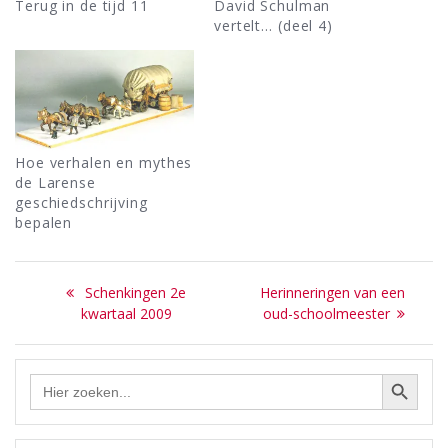
Terug in de tijd 11
David Schulman
vertelt… (deel 4)
Hoe verhalen en mythes
de Larense
geschiedschrijving
bepalen
Bericht
Previous
Next
Schenkingen 2e
Herinneringen van een
navigatie
post:
post:
kwartaal 2009
oud-schoolmeester
Zoekknop
Zoek
naar: