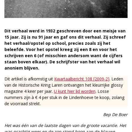
Dit verhaal werd in 1932 geschreven door een meisje van
15 jaar. Zij is nu 91 jaar en gaf ons dit verhaal. Zij schreef
het verhaal/opstel op school, precies zoals zij het
beleefde. Voor het opstel kreeg zij een 8 en voor het
schrijven een 6 (of misschien andersom want de cijfers
staan boven elkaar). De schrijfster van het verhaal wil
anoniem blijven.
Dit artikel is afkomstig uit
Kwartaalbericht 108 [2009-2]
. Leden
van de Historische Kring Laren ontvangen het kleurrijke glossy
magazine 4 keer per jaar.
U kunt hier lid worden
. Losse
nummers zijn à € 4 per stuk in de Lindenhoeve te koop, zolang
de voorraad strekt.
Bep De Boer
Het was één van de laatste dagen van de groote vacantie. Het
was prachtig weer en de zon stond hoog aan de blauwe