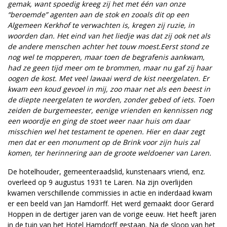
gemak, want spoedig kreeg zij het met één van onze
“beroemde” agenten aan de stok en zooals dit op een
Algemeen Kerkhof te verwachten is, kregen zij ruzie, in
woorden dan. Het eind van het liedje was dat zij ook net als
de andere menschen achter het touw moest.Eerst stond ze
nog wel te mopperen, maar toen de begrafenis aankwam,
had ze geen tijd meer om te brommen, maar nu gaf zij haar
oogen de kost. Met veel lawaai werd de kist neergelaten. Er
kwam een koud gevoel in mij, zoo maar net als een beest in
de diepte neergelaten te worden, zonder gebed of iets. Toen
zeiden de burgemeester, eenige vrienden en kennissen nog
een woordje en ging de stoet weer naar huis om daar
misschien wel het testament te openen. Hier en daar zegt
men dat er een monument op de Brink voor zijn huis zal
komen, ter herinnering aan de groote weldoener van Laren.
De hotelhouder, gemeenteraadslid, kunstenaars vriend, enz.
overleed op 9 augustus 1931 te Laren. Na zijn overlijden
kwamen verschillende commissies in actie en inderdaad kwam
er een beeld van Jan Hamdorff. Het werd gemaakt door Gerard
Hoppen in de dertiger jaren van de vorige eeuw. Het heeft jaren
in de tuin van het Hotel Hamdorff gestaan. Na de sloop van het