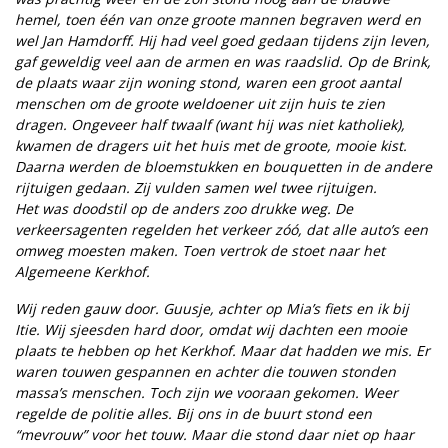
hemel, toen één van onze groote mannen begraven werd en
wel Jan Hamdorff. Hij had veel goed gedaan tijdens zijn leven,
gaf geweldig veel aan de armen en was raadslid. Op de Brink,
de plaats waar zijn woning stond, waren een groot aantal
menschen om de groote weldoener uit zijn huis te zien
dragen. Ongeveer half twaalf (want hij was niet katholiek),
kwamen de dragers uit het huis met de groote, mooie kist.
Daarna werden de bloemstukken en bouquetten in de andere
rijtuigen gedaan. Zij vulden samen wel twee rijtuigen.
Het was doodstil op de anders zoo drukke weg. De
verkeersagenten regelden het verkeer zóó, dat alle auto’s een
omweg moesten maken. Toen vertrok de stoet naar het
Algemeene Kerkhof.
Wij reden gauw door. Guusje, achter op Mia’s fiets en ik bij
Itie. Wij sjeesden hard door, omdat wij dachten een mooie
plaats te hebben op het Kerkhof. Maar dat hadden we mis. Er
waren touwen gespannen en achter die touwen stonden
massa’s menschen. Toch zijn we vooraan gekomen. Weer
regelde de politie alles. Bij ons in de buurt stond een
“mevrouw” voor het touw. Maar die stond daar niet op haar