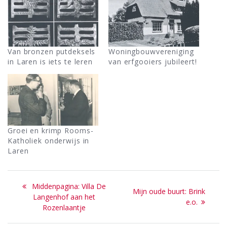
Van bronzen putdeksels
Woningbouwvereniging
in Laren is iets te leren
van erfgooiers jubileert!
Groei en krimp Rooms-
Katholiek onderwijs in
Laren
Bericht
Previous
Middenpagina: Villa De
Next
Mijn oude buurt: Brink
navigatie
post:
Langenhof aan het
post:
e.o.
Rozenlaantje