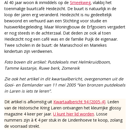
Al 40 jaar woon ik inmiddels op de
Smeekweg
, vlakbij het
toenmalige buurtcafé Heidezicht. De buurt is natuurlijk in de
loop der jaren erg veranderd. Heidezicht is nu gedeeltelijk
bewoond en verhuurd aan een Stichting voor studie en
huiswerkbegeleiding. Maar Woningbouw de Erfgooiers vergadert
er nog steeds in de achterzaal. Dat deden ze ook al toen
Heidezicht nog een café was en de familie Puijk de eigenaar.
Twee scholen in de buurt: de Mariaschool en Mariekes
kindertuin zijn verdwenen.
Foto boven dit artikel: Putdeksels met Helmkruidboom,
Tamme kastanje, Ruwe berk, Zomereik
Zie ook het artikel in dit kwartaalbericht, overgenomen uit de
Gooi- en Eemlander van 11 mei 2005 “Van bronzen putdeksels
in Laren is iets te leren”.
Dit artikel is afkomstig uit
Kwartaalbericht 94 [2005-4]
. Leden
van de Historische Kring Laren ontvangen het kleurrijke glossy
magazine 4 keer per jaar.
U kunt hier lid worden
. Losse
nummers zijn à € 4 per stuk in de Lindenhoeve te koop, zolang
de voorraad strekt.