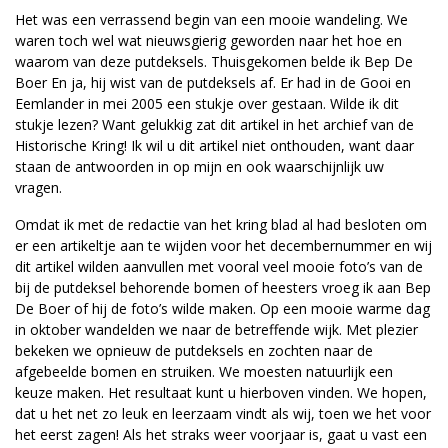
Het was een verrassend begin van een mooie wandeling. We
waren toch wel wat nieuwsgierig geworden naar het hoe en
waarom van deze putdeksels. Thuisgekomen belde ik Bep De
Boer En ja, hij wist van de putdeksels af. Er had in de Gooi en
Eemlander in mei 2005 een stukje over gestaan. Wilde ik dit
stukje lezen? Want gelukkig zat dit artikel in het archief van de
Historische Kring! Ik wil u dit artikel niet onthouden, want daar
staan de antwoorden in op mijn en ook waarschijnlijk uw
vragen.
Omdat ik met de redactie van het kring blad al had besloten om
er een artikeltje aan te wijden voor het decembernummer en wij
dit artikel wilden aanvullen met vooral veel mooie foto’s van de
bij de putdeksel behorende bomen of heesters vroeg ik aan Bep
De Boer of hij de foto’s wilde maken. Op een mooie warme dag
in oktober wandelden we naar de betreffende wijk. Met plezier
bekeken we opnieuw de putdeksels en zochten naar de
afgebeelde bomen en struiken. We moesten natuurlijk een
keuze maken. Het resultaat kunt u hierboven vinden. We hopen,
dat u het net zo leuk en leerzaam vindt als wij, toen we het voor
het eerst zagen! Als het straks weer voorjaar is, gaat u vast een