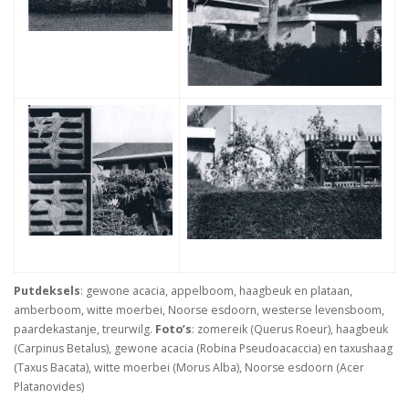
Putdeksels
: gewone acacia, appelboom, haagbeuk en plataan,
amberboom, witte moerbei, Noorse esdoorn, westerse levensboom,
paardekastanje, treurwilg.
Foto’s
: zomereik (Querus Roeur), haagbeuk
(Carpinus Betalus), gewone acacia (Robina Pseudoacaccia) en taxushaag
(Taxus Bacata), witte moerbei (Morus Alba), Noorse esdoorn (Acer
Platanovides)