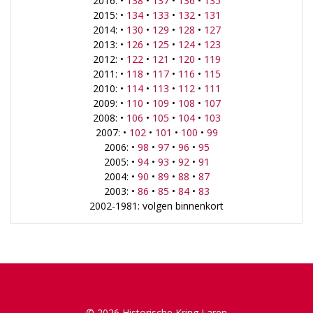
2016: •
138
•
137
•
136
•
135
2015: •
134
•
133
•
132
•
131
2014: •
130
•
129
•
128
•
127
2013: •
126
•
125
•
124
•
123
2012: •
122
•
121
•
120
•
119
2011: •
118
•
117
•
116
•
115
2010: •
114
•
113
•
112
•
111
2009: •
110
•
109
•
108
•
107
2008: •
106
•
105
•
104
•
103
2007: •
102
•
101
•
100
•
99
2006: •
98
•
97
•
96
•
95
2005: •
94
•
93
•
92
•
91
2004: •
90
•
89
•
88
•
87
2003: •
86
•
85
•
84
•
83
2002-1981: volgen binnenkort
© 2026 Historische Kring Laren