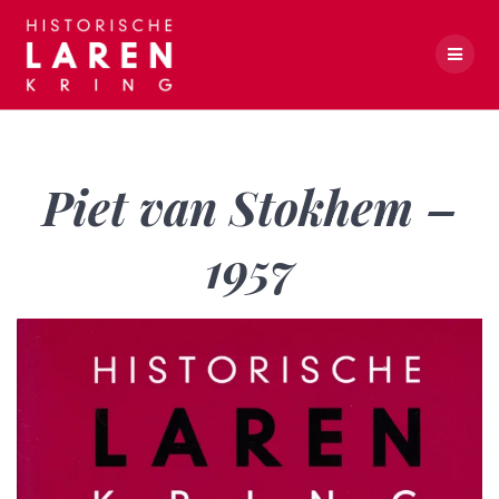
Skip
to
content
Piet van Stokhem – 1957
Piet van Stokhem –
1957