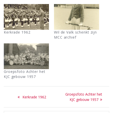
Kerkrade 1962
Wil de Valk schenkt zijn
MCC archief
Groepsfoto Achter het
KJC gebouw 1957
Bericht
Next
Groepsfoto Achter het
Previous
Kerkrade 1962
navigatie
post:
KJC gebouw 1957
post: