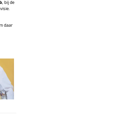
ob
, bij de
visie.
om daar