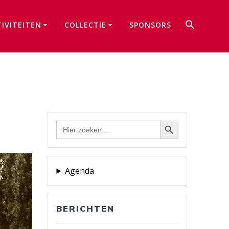
Zoek
TIVITEITEN
COLLECTIE
SPONSORS
naar:
Zoekkno
Zoekknop
Zoek
naar:
Agenda
BERICHTEN