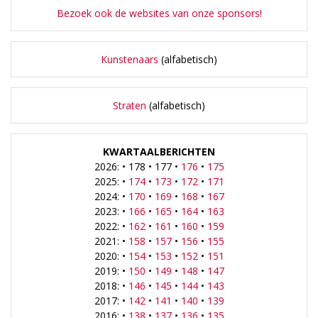
Bezoek ook de websites van onze sponsors!
Kunstenaars
(alfabetisch)
Straten
(alfabetisch)
KWARTAALBERICHTEN
2026: • 178 • 177 •
176
•
175
2025: •
174
•
173
•
172
•
171
2024: •
170
•
169
•
168
•
167
2023: •
166
•
165
•
164
•
163
2022: •
162
•
161
•
160
•
159
2021: •
158
•
157
•
156
•
155
2020: •
154
•
153
•
152
•
151
2019: •
150
•
149
•
148
•
147
2018: •
146
•
145
•
144
•
143
2017: •
142
•
141
•
140
•
139
2016: •
138
•
137
•
136
•
135