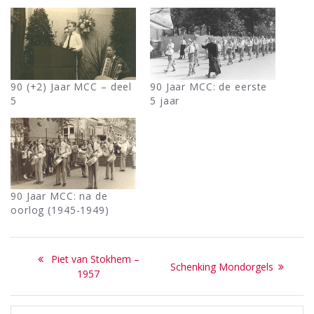
90 (+2) Jaar MCC – deel
90 Jaar MCC: de eerste
5
5 jaar
90 Jaar MCC: na de
oorlog (1945-1949)
Bericht
Previous
Piet van Stokhem –
Next
Schenking Mondorgels
navigatie
post:
1957
post: