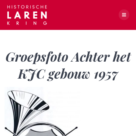
Skip
to
content
Groepsfoto Achter het KJC gebouw 1957
Groepsfoto Achter het
KJC gebouw 1957