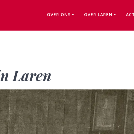
OVER ONS
OVER LAREN
AC
Louis Couperus in Laren
in Laren