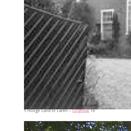
’t Hooge Land te Laren –
Ooghout
16