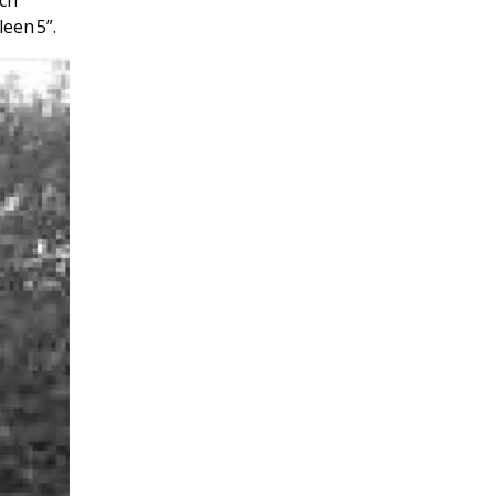
een 5”.