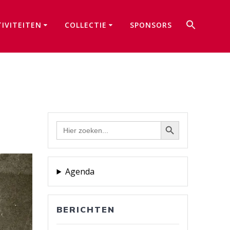
Zoek
TIVITEITEN
COLLECTIE
SPONSORS
naar:
Zoekkno
Zoekknop
Zoek
naar:
Agenda
BERICHTEN