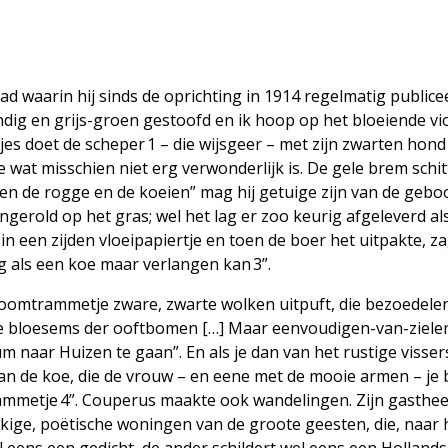
lad waarin hij sinds de oprichting in 1914 regelmatig public
zandig en grijs-groen gestoofd en ik hoop op het bloeiende vi
s doet de scheper 1 – die wijsgeer – met zijn zwarten hond 
 wat misschien niet erg verwonderlijk is. De gele brem schit
sen de rogge en de koeien” mag hij getuige zijn van de gebo
aangerold op het gras; wel het lag er zoo keurig afgeleverd al
 in een zijden vloeipapiertje en toen de boer het uitpakte, z
ig als een koe maar verlangen kan 3”.
stoomtrammetje zware, zwarte wolken uitpuft, die bezoedele
ste bloesems der ooftbomen […] Maar eenvoudigen-van-ziel
m naar Huizen te gaan”. En als je dan van het rustige visse
van de koe, die de vrouw – en eene met de mooie armen – je 
ammetje 4”. Couperus maakte ook wandelingen. Zijn gasthee
kige, poëtische woningen van de groote geesten, die, naar 
el eens een gedicht, de ander schildert wel eens een Holland