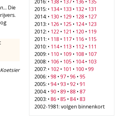
2016: •
138
•
137
•
136
•
135
an…
Die
2015: •
134
•
133
•
132
•
131
ijvers.
2014: •
130
•
129
•
128
•
127
log
2013: •
126
•
125
•
124
•
123
2012: •
122
•
121
•
120
•
119
2011: •
118
•
117
•
116
•
115
t
2010: •
114
•
113
•
112
•
111
2009: •
110
•
109
•
108
•
107
2008: •
106
•
105
•
104
•
103
2007: •
102
•
101
•
100
•
99
Koetsier
2006: •
98
•
97
•
96
•
95
2005: •
94
•
93
•
92
•
91
2004: •
90
•
89
•
88
•
87
2003: •
86
•
85
•
84
•
83
2002-1981: volgen binnenkort