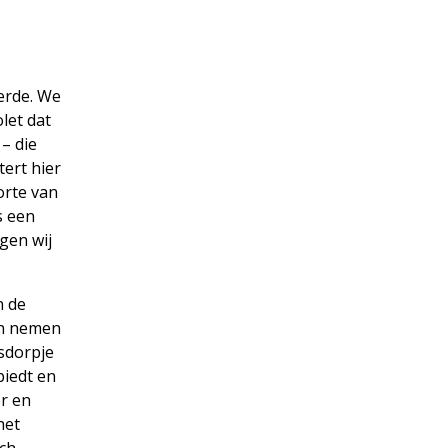
eerde. We
olet dat
– die
tert hier
orte van
s een
agen wij
n de
en nemen
rsdorpje
biedt en
r en
het
sch