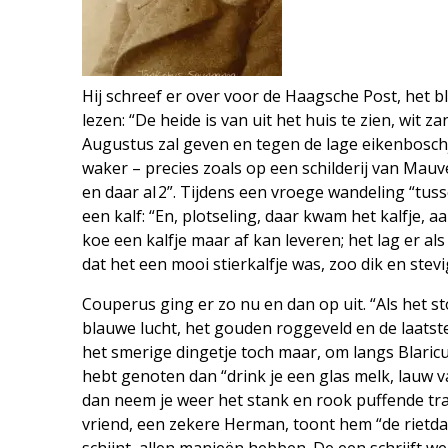
Hij schreef er over voor de Haagsche Post, het b
lezen: “De heide is van uit het huis te zien, wit 
Augustus zal geven en tegen de lage eikenboschje
waker – precies zoals op een schilderij van Mauve
en daar al 2”. Tijdens een vroege wandeling “tus
een kalf: “En, plotseling, daar kwam het kalfje, 
koe een kalfje maar af kan leveren; het lag er als
dat het een mooi stierkalfje was, zoo dik en stev
Couperus ging er zo nu en dan op uit. “Als het 
blauwe lucht, het gouden roggeveld en de laat
het smerige dingetje toch maar, om langs Blaricu
hebt genoten dan “drink je een glas melk, lauw 
dan neem je weer het stank en rook puffende tr
vriend, een zekere Herman, toont hem “de rietda
schijnt, allen manieën hebben. De een schrijft w