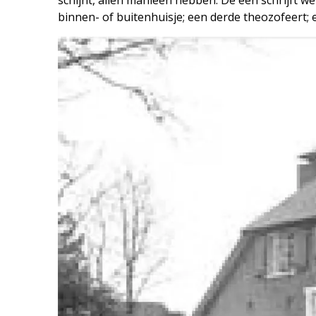
binnen- of buitenhuisje; een derde theozofeert; e