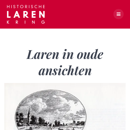
Skip
to
content
Laren in oude ansichten
Laren in oude
ansichten