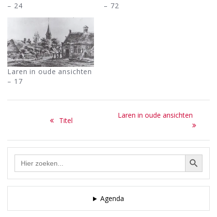
– 24
– 72
Laren in oude ansichten
– 17
Bericht
Next
Laren in oude ansichten
Previous
Titel
navigatie
post:
post:
Zoekknop
Zoek
naar:
Agenda