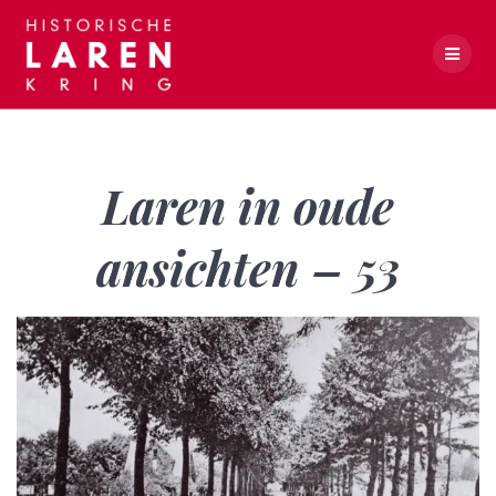
Skip
to
content
Laren in oude ansichten – 53
Laren in oude
ansichten – 53