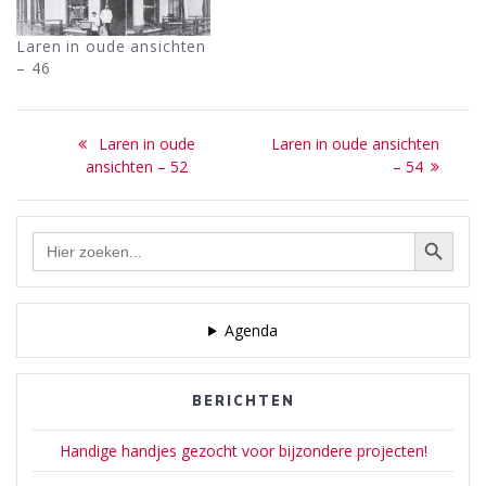
Laren in oude ansichten
– 46
Bericht
Previous
Next
Laren in oude
Laren in oude ansichten
navigatie
post:
post:
ansichten – 52
– 54
Zoekknop
Zoek
naar:
Agenda
BERICHTEN
Handige handjes gezocht voor bijzondere projecten!