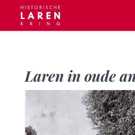
Skip
to
content
Laren in oude an