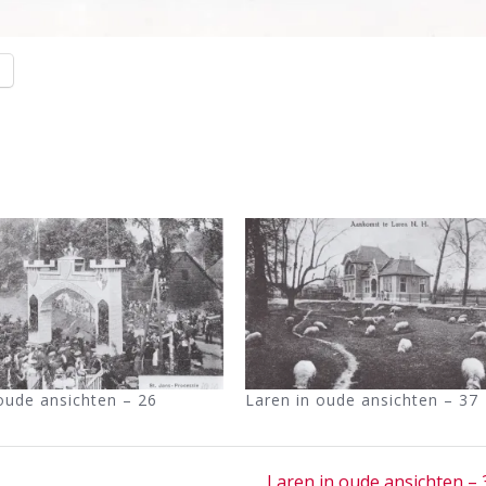
l
oude ansichten – 26
Laren in oude ansichten – 37
Next
Laren in oude ansichten – 