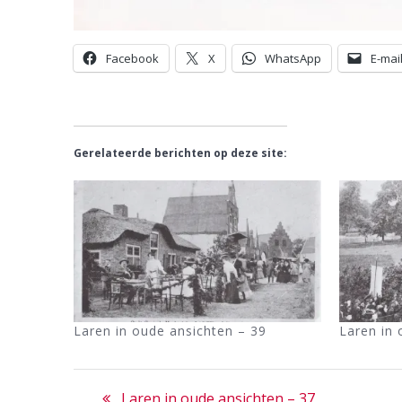
Facebook
X
WhatsApp
E-mai
Gerelateerde berichten op deze site:
Laren in oude ansichten – 39
Laren in 
Bericht
Previous
Laren in oude ansichten – 37