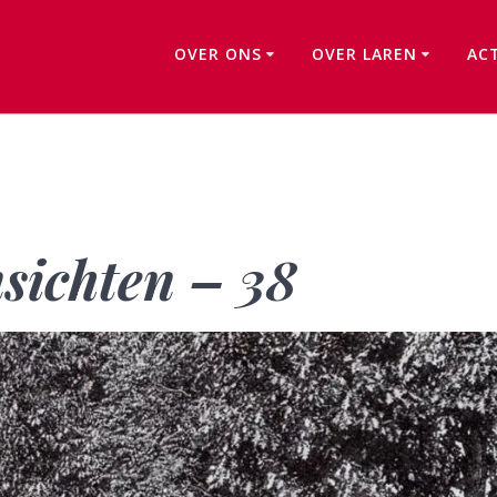
OVER ONS
OVER LAREN
AC
Laren in oude ansichten – 38
sichten – 38