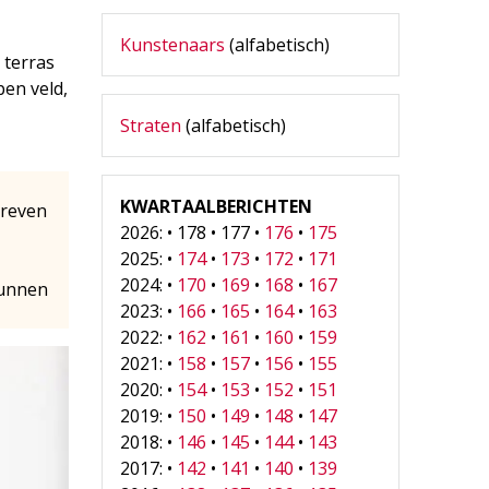
Kunstenaars
(alfabetisch)
 terras
pen veld,
Straten
(alfabetisch)
KWARTAALBERICHTEN
hreven
2026: • 178 • 177 •
176
•
175
2025: •
174
•
173
•
172
•
171
2024: •
170
•
169
•
168
•
167
kunnen
2023: •
166
•
165
•
164
•
163
2022: •
162
•
161
•
160
•
159
2021: •
158
•
157
•
156
•
155
2020: •
154
•
153
•
152
•
151
2019: •
150
•
149
•
148
•
147
2018: •
146
•
145
•
144
•
143
2017: •
142
•
141
•
140
•
139