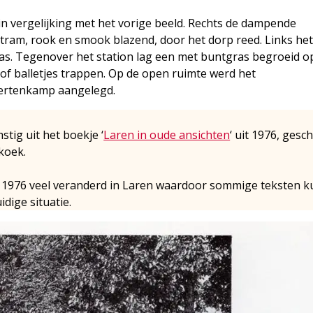
er in vergelijking met het vorige beeld. Rechts de dampende
e tram, rook en smook blazend, door het dorp reed. Links het
was. Tegenover het station lag een met buntgras begroeid o
 of balletjes trappen. Op de open ruimte werd het
ertenkamp aangelegd.
mstig uit het boekje ‘
Laren in oude ansichten
‘ uit 1976, gesc
koek.
nds 1976 veel veranderd in Laren waardoor sommige teksten 
idige situatie.