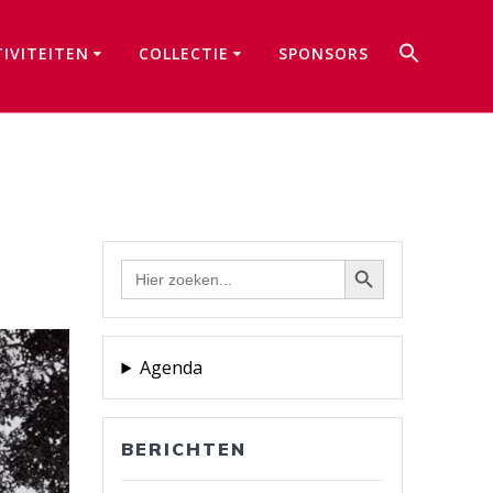
Zoek
TIVITEITEN
COLLECTIE
SPONSORS
naar:
Zoekkno
Zoekknop
Zoek
naar:
Agenda
BERICHTEN