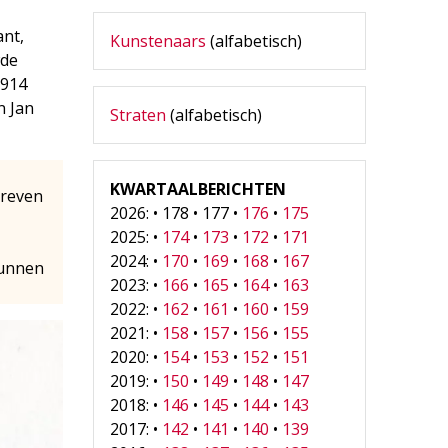
nt,
Kunstenaars
(alfabetisch)
wde
1914
n Jan
Straten
(alfabetisch)
KWARTAALBERICHTEN
hreven
2026: • 178 • 177 •
176
•
175
2025: •
174
•
173
•
172
•
171
2024: •
170
•
169
•
168
•
167
kunnen
2023: •
166
•
165
•
164
•
163
2022: •
162
•
161
•
160
•
159
2021: •
158
•
157
•
156
•
155
2020: •
154
•
153
•
152
•
151
2019: •
150
•
149
•
148
•
147
2018: •
146
•
145
•
144
•
143
2017: •
142
•
141
•
140
•
139