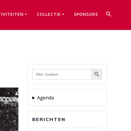
Zoek
TIVITEITEN
COLLECTIE
SPONSORS
naar:
Zoekkno
Zoekknop
Zoek
naar:
Agenda
BERICHTEN