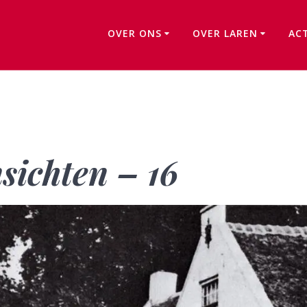
OVER ONS
OVER LAREN
AC
Laren in oude ansichten – 16
sichten – 16