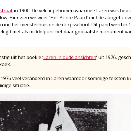
straat
in 1900. De vele iepebomen waarmee Laren was bepla
duw. Hier zien we weer ‘Het Bonte Paard’ met de aangebou
rond het meesterhuis en de dorpsschool. Dit pand werd in 
elegd met als middelpunt het daar geplaatste monu­ment va
mstig uit het boekje ‘
Laren in oude ansichten
‘ uit 1976, gesc
koek.
nds 1976 veel veranderd in Laren waardoor sommige teksten 
idige situatie.