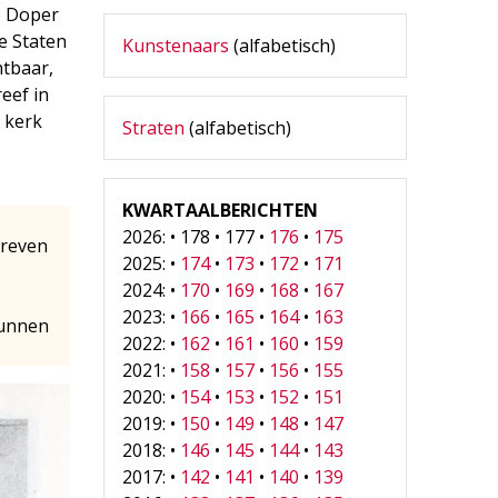
e Doper
e Staten
Kunstenaars
(alfabetisch)
htbaar,
reef in
e kerk
Straten
(alfabetisch)
KWARTAALBERICHTEN
2026: • 178 • 177 •
176
•
175
hreven
2025: •
174
•
173
•
172
•
171
2024: •
170
•
169
•
168
•
167
2023: •
166
•
165
•
164
•
163
kunnen
2022: •
162
•
161
•
160
•
159
2021: •
158
•
157
•
156
•
155
2020: •
154
•
153
•
152
•
151
2019: •
150
•
149
•
148
•
147
2018: •
146
•
145
•
144
•
143
2017: •
142
•
141
•
140
•
139