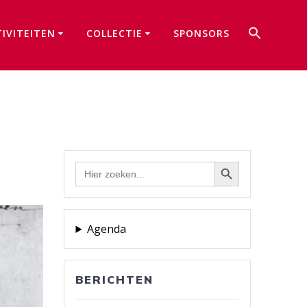
Zoek
TIVITEITEN
COLLECTIE
SPONSORS
naar:
Zoekkno
Zoekknop
Zoek
naar:
Agenda
BERICHTEN