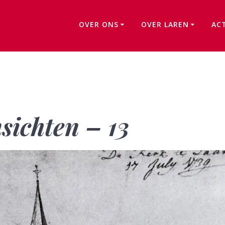
OVER ONS
OVER LAREN
AC
Laren in oude ansichten – 13
sichten – 13