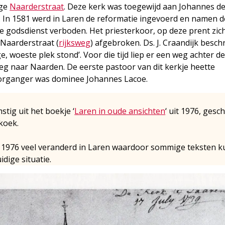
ige
Naarderstraat
. Deze kerk was toegewijd aan Johannes d
 In 1581 werd in Laren de reformatie ingevoerd en namen d
ke godsdienst verboden. Het priesterkoor, op deze prent zic
 Naarderstraat (
rijksweg
) afgebroken. Ds. J. Craandijk besch
e, woeste plek stond’. Voor die tijd liep er een weg achter d
eg naar Naarden. De eerste pastoor van dit kerkje heette
oorganger was dominee Johannes Lacoe.
mstig uit het boekje ‘
Laren in oude ansichten
‘ uit 1976, gesc
koek.
nds 1976 veel veranderd in Laren waardoor sommige teksten 
idige situatie.