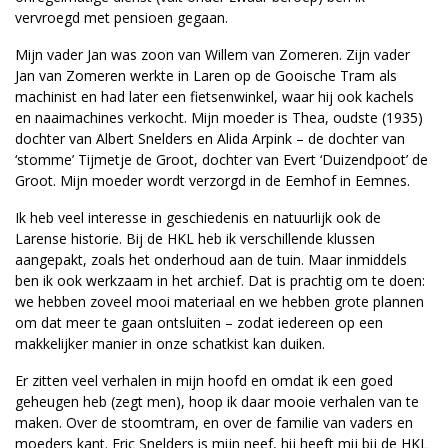
vervroegd met pensioen gegaan.
Mijn vader Jan was zoon van Willem van Zomeren. Zijn vader
Jan van Zomeren werkte in Laren op de Gooische Tram als
machinist en had later een fietsenwinkel, waar hij ook kachels
en naaimachines verkocht. Mijn moeder is Thea, oudste (1935)
dochter van Albert Snelders en Alida Arpink – de dochter van
‘stomme’ Tijmetje de Groot, dochter van Evert ‘Duizendpoot’ de
Groot. Mijn moeder wordt verzorgd in de Eemhof in Eemnes.
Ik heb veel interesse in geschiedenis en natuurlijk ook de
Larense historie. Bij de HKL heb ik verschillende klussen
aangepakt, zoals het onderhoud aan de tuin. Maar inmiddels
ben ik ook werkzaam in het archief. Dat is prachtig om te doen:
we hebben zoveel mooi materiaal en we hebben grote plannen
om dat meer te gaan ontsluiten – zodat iedereen op een
makkelijker manier in onze schatkist kan duiken.
Er zitten veel verhalen in mijn hoofd en omdat ik een goed
geheugen heb (zegt men), hoop ik daar mooie verhalen van te
maken. Over de stoomtram, en over de familie van vaders en
moeders kant. Eric Snelders is mijn neef, hij heeft mij bij de HKL