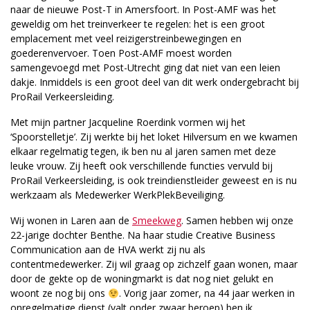
naar de nieuwe Post-T in Amersfoort. In Post-AMF was het
geweldig om het treinverkeer te regelen: het is een groot
emplacement met veel reizigerstreinbewegingen en
goederenvervoer. Toen Post-AMF moest worden
samengevoegd met Post-Utrecht ging dat niet van een leien
dakje. Inmiddels is een groot deel van dit werk ondergebracht bij
ProRail Verkeersleiding.
Met mijn partner Jacqueline Roerdink vormen wij het
‘Spoorstelletje’. Zij werkte bij het loket Hilversum en we kwamen
elkaar regelmatig tegen, ik ben nu al jaren samen met deze
leuke vrouw. Zij heeft ook verschillende functies vervuld bij
ProRail Verkeersleiding, is ook treindienstleider geweest en is nu
werkzaam als Medewerker WerkPlekBeveiliging.
Wij wonen in Laren aan de
Smeekweg
. Samen hebben wij onze
22-jarige dochter Benthe. Na haar studie Creative Business
Communication aan de HVA werkt zij nu als
contentmedewerker. Zij wil graag op zichzelf gaan wonen, maar
door de gekte op de woningmarkt is dat nog niet gelukt en
woont ze nog bij ons
. Vorig jaar zomer, na 44 jaar werken in
onregelmatige dienst (valt onder zwaar beroep) ben ik