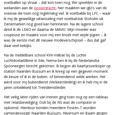
voetballen op straat – dat kon toen nog. We speelden in de
weilanden aan de
Gooiergracht
, hier maakten we iglo’s van de
sneeuw die toen nog regelmatig viel. Ik voetbalde bij LFC – waar
ik mij de geweldige uitwisseling met voetbalclub Stoholm uit
Denemarken nog goed kan herinneren. Na de lagere school
deed ik de LEAO en daarna de MAVO. Mijn moeder was
coupeuse en maakte voor mij een broek met wijde pijpen – ik
was de eerste met dit nieuwe modeverschijnsel – dus dat gaf
daar veel bekijks.
Na de middelbare school KVV-militair bij de Lichte
Luchtdoelartillerie in Ede, hierna ben ik bij de Nederlandse
Spoorwegen terecht gekomen. Ik begon als kaartjesverkoper op
station Naarden-Bussum en ik kreeg op een gegeven moment
de keuze of ik in de buiten- of binnendienst wilde werken. Het
werd voor mij buitendienst (Verkeersleiding) en ik heb mij in de
jaren ontwikkeld tot Treindienstleider.
Het veilig laten rijden van treinen ging toen nog op een tableau
met relaisbeveiliging. Ook bij de NS was de computer in
opkomst. Hierdoor konden meerdere Posten-T worden
samengevoegd: Naarden-Bussum, Hilversum en Baarn gingen