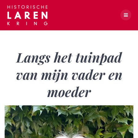
Skip
to
content
Langs het tuinpad van mijn vader en moeder
Langs het tuinpad
van mijn vader en
moeder