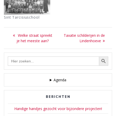
Sint Tarcisiuschool
Bericht
Previous
Next
Welke straat spreekt
Taxatie schilderijen in de
navigatie
post:
post:
je het meeste aan?
Lindenhoeve
Zoekknop
Zoek
naar:
Agenda
BERICHTEN
Handige handjes gezocht voor bijzondere projecten!