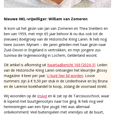
Nieuwe HKL-vrijwilliger: William van Zomeren
Ik kom uit het gezin van Jan van Zomeren en Thea Snelders en
ben van 1959, met mijn 65 jaar behoor ik nu dus ook tot de
(nieuwe) doelgroep van de Historische Kring Laren. Ik heb nog
twee zussen: Myriam – die jaren geleden met haar gezin naar
Zuid-Devon in Engeland is vertrokken, en mijn jongere zus
Sunniva die tegenwoordig in Lochem, Gelderland woont.
Dit artikel is afkomstig uit
Kwartaalbericht 169 [2024-3]
. Leden
van de Historische Kring Laren ontvangen het kleurrijke glossy
magazine 4 keer per jaar.
U kunt hier lid worden
. Losse
nummers zijn à € 9,50 per stuk in de Lindenhoeve en bij Bruna
en de Larense boekhandel te koop, zolang de voorraad strekt.
Wij woonden op de
Inslag
en ik zat op de Tarcisiusschool, waar
ik lopend met buurtgenootjes naar toe ging. Ik heb nog veel
herinneringen aan een fijne jeugd. Het was allemaal
onbekommerd. Veel buitenspelen met vriendjes uit de buurt,