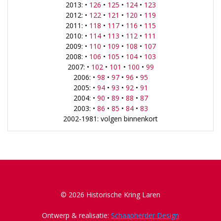
2013: •
126
•
125
•
124
•
123
2012: •
122
•
121
•
120
•
119
2011: •
118
•
117
•
116
•
115
2010: •
114
•
113
•
112
•
111
2009: •
110
•
109
•
108
•
107
2008: •
106
•
105
•
104
•
103
2007: •
102
•
101
•
100
•
99
2006: •
98
•
97
•
96
•
95
2005: •
94
•
93
•
92
•
91
2004: •
90
•
89
•
88
•
87
2003: •
86
•
85
•
84
•
83
2002-1981: volgen binnenkort
© 2026 Historische Kring Laren
Ontwerp & realisatie:
Schaapherder Design