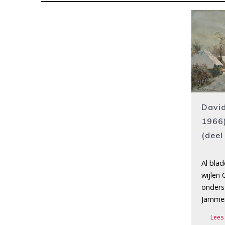
Davi
1966)
(deel
Al bla
wijlen
onders
Jamme
Lees