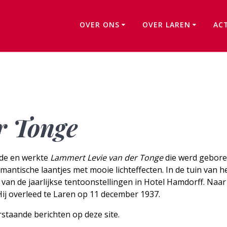
OVER ONS
OVER LAREN
AC
Lammert van der Tonge
r Tonge
nde en werkte
Lammert Levie van der Tonge
die werd gebore
antische laantjes met mooie lichteffecten. In de tuin van he
r van de jaarlijkse tentoonstellingen in Hotel Hamdorff. Naa
j overleed te Laren op 11 december 1937.
staande berichten op deze site.