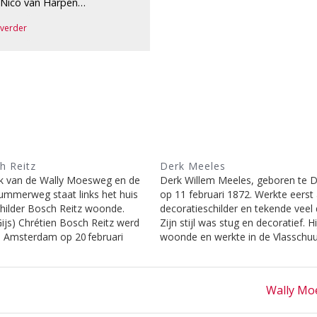
 Nico van Harpen…
 verder
h Reitz
Derk Meeles
k van de Wally Moesweg en de
Derk Willem Meeles, geboren te 
ummerweg staat links het huis
op 11 februari 1872. Werkte eerst 
hilder Bosch Reitz woonde.
decoratieschilder en tekende veel 
(Gijs) Chrétien Bosch Reitz werd
Zijn stijl was stug en decoratief. Hi
 Amsterdam op 20 februari
woonde en werkte in de Vlasschu
 kunstschilder, die prachtige
de Ruiterweg 3 te Laren en was 
akte, sprong in 1938 op de
met Loes van Groningen. Vertrok 
Gooische stoomtram. Hij kwam
1897 naar Blaricum. Hij overleed…
Next
Wally Mo
post: