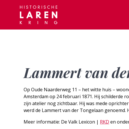
Skip
to
content
Lammert van de
Op Oude Naarderweg 11 – het witte huis – woo
Amsterdam op 24 februari 1871. Hij schilderde rom
zijn atelier nog zichtbaar. Hij was mede oprichte
werd de Lammert van der Tongelaan genoemd. Hi
Meer informatie: De Valk Lexicon |
RKD
en onder