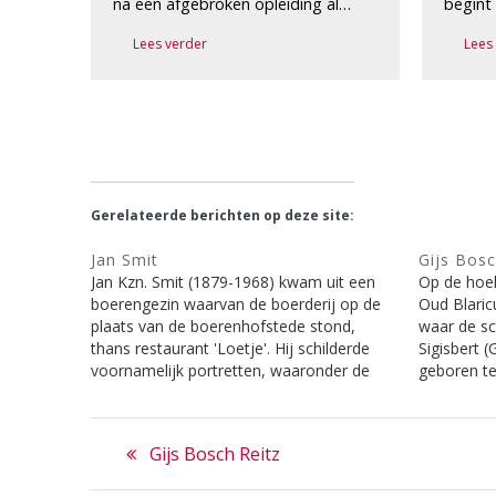
na een afgebroken opleiding al…
begint
Lees verder
Lees
Gerelateerde berichten op deze site:
Jan Smit
Gijs Bosc
Jan Kzn. Smit (1879-1968) kwam uit een
Op de hoe
boerengezin waarvan de boerderij op de
Oud Blaric
plaats van de boerenhofstede stond,
waar de sc
thans restaurant 'Loetje'. Hij schilderde
Sigisbert 
voornamelijk portretten, waaronder de
geboren te
(dorps)figuren Fok Calis, Lammert Herder,
1860. Deze
Gert Hofstee, Tijmen Peet, Leen
werken ma
Bericht
Heerschop, Teuntje van Goosen de Wit,
rijdende 
Previous
Gijs Bosch Reitz
Gert de Leeuw (de bokkenboer), Bram
te…
navigatie
post:
Bijl…