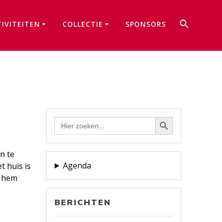
Zoek
TIVITEITEN
COLLECTIE
SPONSORS
naar:
Zoekkno
Zoekknop
Zoek
naar:
n te
Agenda
t huis is
r hem
BERICHTEN