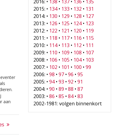
2016: •
138
•
137
•
136
•
135
2015: •
134
•
133
•
132
•
131
2014: •
130
•
129
•
128
•
127
2013: •
126
•
125
•
124
•
123
2012: •
122
•
121
•
120
•
119
2011: •
118
•
117
•
116
•
115
2010: •
114
•
113
•
112
•
111
2009: •
110
•
109
•
108
•
107
2008: •
106
•
105
•
104
•
103
2007: •
102
•
101
•
100
•
99
2006: •
98
•
97
•
96
•
95
Deventer
2005: •
94
•
93
•
92
•
91
als
2004: •
90
•
89
•
88
•
87
dieren.
j
2003: •
86
•
85
•
84
•
83
ur aan
2002-1981: volgen binnenkort
getrouwd
rond
es