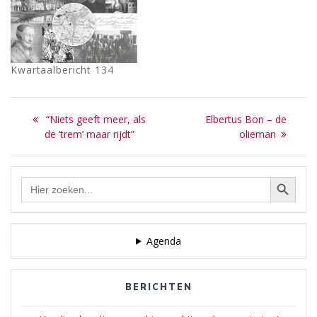
Kwartaalbericht 134
Bericht
Previous
Next
“Niets geeft meer, als
Elbertus Bon – de
navigatie
post:
post:
de ‘trem’ maar rijdt”
olieman
Zoekknop
Zoek
naar:
Agenda
BERICHTEN