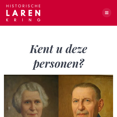
Skip
to
content
Kent u deze personen?
Kent u deze
personen?