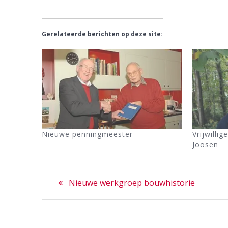
Gerelateerde berichten op deze site:
Nieuwe penningmeester
Vrijwilli
Joosen
Bericht
Previous
Nieuwe werkgroep bouwhistorie
navigatie
post: