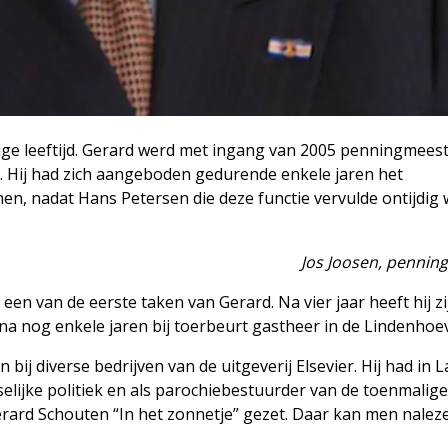
arige leeftijd. Gerard werd met ingang van 2005 penningmees
8. Hij had zich aangeboden gedurende enkele jaren het
n, nadat Hans Petersen die deze functie vervulde ontijdig
Jos Joosen, pennin
een van de eerste taken van Gerard. Na vier jaar heeft hij z
a nog enkele jaren bij toerbeurt gastheer in de Lindenhoe
ij diverse bedrijven van de uitgeverij Elsevier. Hij had in 
atselijke politiek en als parochiebestuurder van de toenmalig
Gerard Schouten “In het zonnetje” gezet. Daar kan men nalez