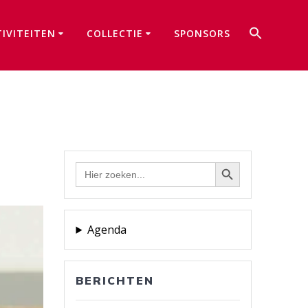
Zoek
TIVITEITEN
COLLECTIE
SPONSORS
naar:
Zoekkno
Zoekknop
Zoek
naar:
Agenda
BERICHTEN