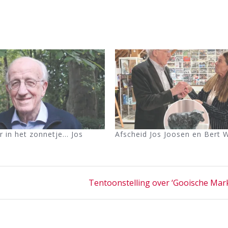
ger in het zonnetje… Jos
Afscheid Jos Joosen en Bert 
Next
Tentoonstelling over ‘Gooische Mark
post: