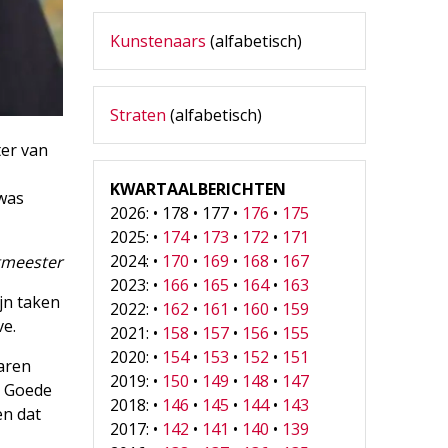
Kunstenaars
(alfabetisch)
Straten
(alfabetisch)
ter van
KWARTAALBERICHTEN
 was
2026: • 178 • 177 •
176
•
175
2025: •
174
•
173
•
172
•
171
2024: •
170
•
169
•
168
•
167
gmeester
2023: •
166
•
165
•
164
•
163
ijn taken
2022: •
162
•
161
•
160
•
159
ve.
2021: •
158
•
157
•
156
•
155
2020: •
154
•
153
•
152
•
151
Laren
2019: •
150
•
149
•
148
•
147
e Goede
2018: •
146
•
145
•
144
•
143
en dat
2017: •
142
•
141
•
140
•
139