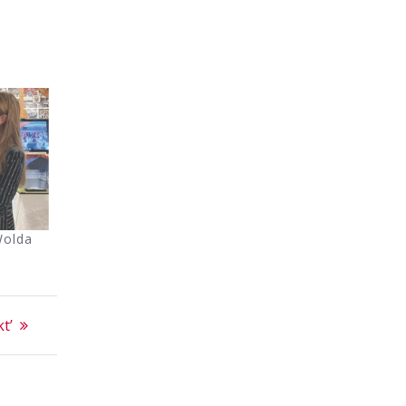
Wolda
t’