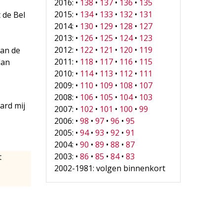
2016: •
138
•
137
•
136
•
135
2015: •
134
•
133
•
132
•
131
 de Bel
2014: •
130
•
129
•
128
•
127
2013: •
126
•
125
•
124
•
123
2012: •
122
•
121
•
120
•
119
van de
2011: •
118
•
117
•
116
•
115
dan
2010: •
114
•
113
•
112
•
111
2009: •
110
•
109
•
108
•
107
2008: •
106
•
105
•
104
•
103
ard mij
2007: •
102
•
101
•
100
•
99
2006: •
98
•
97
•
96
•
95
2005: •
94
•
93
•
92
•
91
2004: •
90
•
89
•
88
•
87
2003: •
86
•
85
•
84
•
83
t
2002-1981: volgen binnenkort