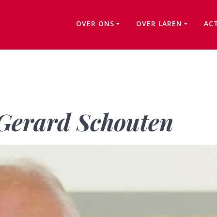
OVER ONS
OVER LAREN
AC
In Memoriam – Gerard Schouten
Gerard Schouten