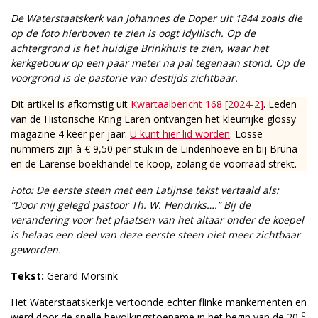
De Waterstaatskerk van Johannes de Doper uit 1844 zoals die
op de foto hierboven te zien is oogt idyllisch. Op de
achtergrond is het huidige Brinkhuis te zien, waar het
kerkgebouw op een paar meter na pal tegenaan stond. Op de
voorgrond is de pastorie van destijds zichtbaar.
Dit artikel is afkomstig uit
Kwartaalbericht 168 [2024-2]
. Leden
van de Historische Kring Laren ontvangen het kleurrijke glossy
magazine 4 keer per jaar.
U kunt hier lid worden
. Losse
nummers zijn à € 9,50 per stuk in de Lindenhoeve en bij Bruna
en de Larense boekhandel te koop, zolang de voorraad strekt.
Foto: De eerste steen met een Latijnse tekst vertaald als:
“Door mij gelegd pastoor Th. W. Hendriks….” Bij de
verandering voor het plaatsen van het altaar onder de koepel
is helaas een deel van deze eerste steen niet meer zichtbaar
geworden.
Tekst:
Gerard Morsink
Het Waterstaatskerkje vertoonde echter flinke mankementen en
e
werd door de snelle bevolkingstoename in het begin van de 20