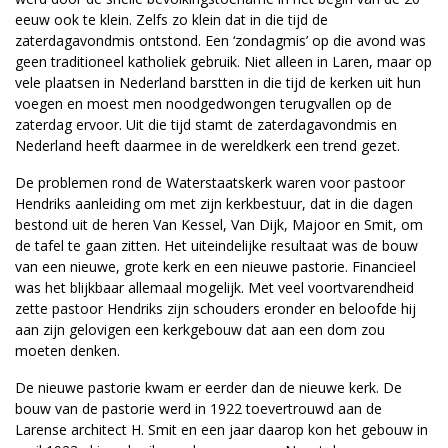
eeuw ook te klein. Zelfs zo klein dat in die tijd de
zaterdagavondmis ontstond. Een ‘zondagmis’ op die avond was
geen traditioneel katholiek gebruik. Niet alleen in Laren, maar op
vele plaatsen in Nederland barstten in die tijd de kerken uit hun
voegen en moest men noodgedwongen terugvallen op de
zaterdag ervoor. Uit die tijd stamt de zaterdagavondmis en
Nederland heeft daarmee in de wereldkerk een trend gezet.
De problemen rond de Waterstaatskerk waren voor pastoor
Hendriks aanleiding om met zijn kerkbestuur, dat in die dagen
bestond uit de heren Van Kessel, Van Dijk, Majoor en Smit, om
de tafel te gaan zitten. Het uiteindelijke resultaat was de bouw
van een nieuwe, grote kerk en een nieuwe pastorie. Financieel
was het blijkbaar allemaal mogelijk. Met veel voortvarendheid
zette pastoor Hendriks zijn schouders eronder en beloofde hij
aan zijn gelovigen een kerkgebouw dat aan een dom zou
moeten denken.
De nieuwe pastorie kwam er eerder dan de nieuwe kerk. De
bouw van de pastorie werd in 1922 toevertrouwd aan de
Larense architect H. Smit en een jaar daarop kon het gebouw in