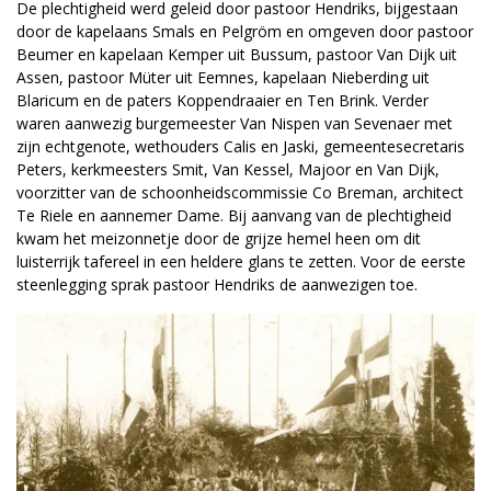
De plechtigheid werd geleid door pastoor Hendriks, bijgestaan
door de kapelaans Smals en Pelgröm en omgeven door pastoor
Beumer en kapelaan Kemper uit Bussum, pastoor Van Dijk uit
Assen, pastoor Müter uit Eemnes, kapelaan Nieberding uit
Blaricum en de paters Koppendraaier en Ten Brink. Verder
waren aanwezig burgemeester Van Nispen van Sevenaer met
zijn echtgenote, wethouders Calis en Jaski, gemeentesecretaris
Peters, kerkmeesters Smit, Van Kessel, Majoor en Van Dijk,
voorzitter van de schoonheidscommissie Co Breman, architect
Te Riele en aannemer Dame. Bij aanvang van de plechtigheid
kwam het meizonnetje door de grijze hemel heen om dit
luisterrijk tafereel in een heldere glans te zetten. Voor de eerste
steenlegging sprak pastoor Hendriks de aanwezigen toe.