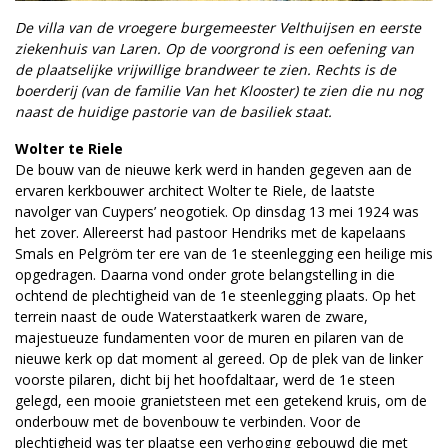
De villa van de vroegere burgemeester ­Velthuijsen en eerste
ziekenhuis van Laren. Op de voorgrond is een oefening van
de plaatselijke vrijwillige brandweer te zien. Rechts is de
boerderij (van de familie Van het Klooster) te zien die nu nog
naast de huidige pastorie van de basiliek staat.
Wolter te Riele
De bouw van de nieuwe kerk werd in handen gegeven aan de
ervaren kerkbouwer architect Wolter te Riele, de laatste
navolger van Cuypers’ neogotiek. Op dinsdag 13 mei 1924 was
het zover. Allereerst had pastoor Hendriks met de kapelaans
Smals en Pelgröm ter ere van de 1e steenlegging een heilige mis
opgedragen. Daarna vond onder grote belangstelling in die
ochtend de plechtigheid van de 1e steenlegging plaats. Op het
terrein naast de oude Waterstaatkerk waren de zware,
majestueuze fundamenten voor de muren en pilaren van de
nieuwe kerk op dat moment al gereed. Op de plek van de linker
voorste pilaren, dicht bij het hoofdaltaar, werd de 1e steen
gelegd, een mooie granietsteen met een getekend kruis, om de
onderbouw met de bovenbouw te verbinden. Voor de
plechtigheid was ter plaatse een verhoging gebouwd die met