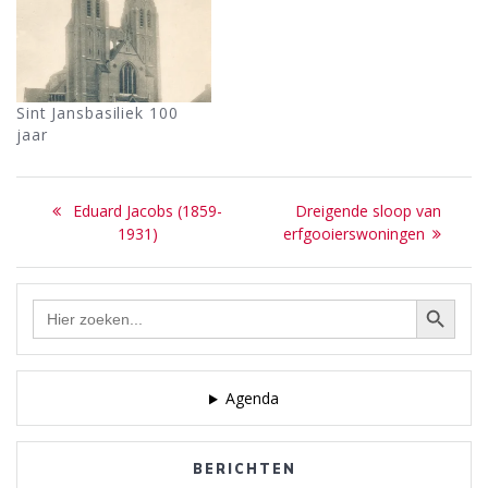
Sint Jansbasiliek 100
jaar
Bericht
Previous
Next
Eduard Jacobs (1859-
Dreigende sloop van
navigatie
post:
post:
1931)
erfgooierswoningen
Zoekknop
Zoek
naar:
Agenda
BERICHTEN