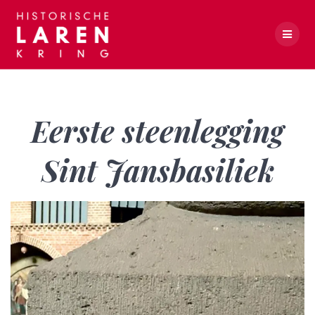
Skip
to
content
Eerste steenlegging Sint Jansbasiliek
Eerste steenlegging
Sint Jansbasiliek