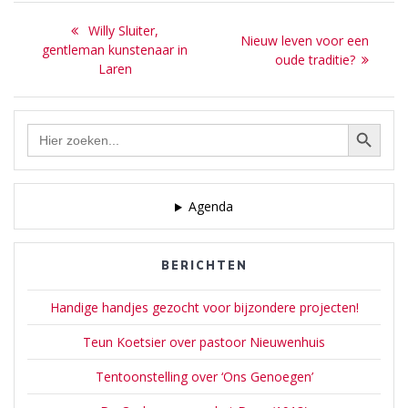
Bericht
Previous
Willy Sluiter,
Next
Nieuw leven voor een
navigatie
post:
gentleman kunstenaar in
post:
oude traditie?
Laren
Zoekknop
Zoek
naar:
Agenda
BERICHTEN
Handige handjes gezocht voor bijzondere projecten!
Teun Koetsier over pastoor Nieuwenhuis
Tentoonstelling over ‘Ons Genoegen’