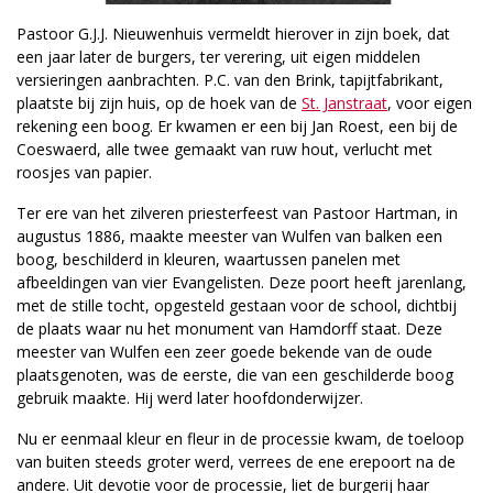
Pastoor G.J.J. Nieuwenhuis vermeldt hierover in zijn boek, dat
een jaar later de burgers, ter verering, uit eigen middelen
versieringen aanbrachten. P.C. van den Brink, tapijtfabrikant,
plaatste bij zijn huis, op de hoek van de
St. Janstraat
, voor eigen
rekening een boog. Er kwamen er een bij Jan Roest, een bij de
Coeswaerd, alle twee gemaakt van ruw hout, verlucht met
roosjes van papier.
Ter ere van het zilveren priesterfeest van Pastoor Hartman, in
augustus 1886, maakte meester van Wulfen van balken een
boog, beschilderd in kleuren, waartussen panelen met
afbeeldingen van vier Evangelisten. Deze poort heeft jarenlang,
met de stille tocht, opgesteld gestaan voor de school, dichtbij
de plaats waar nu het monument van Hamdorff staat. Deze
meester van Wulfen een zeer goede bekende van de oude
plaatsgenoten, was de eerste, die van een geschilderde boog
gebruik maakte. Hij werd later hoofdonderwijzer.
Nu er eenmaal kleur en fleur in de processie kwam, de toeloop
van buiten steeds groter werd, verrees de ene erepoort na de
andere. Uit devotie voor de processie, liet de burgerij haar