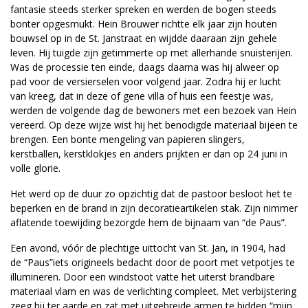
fantasie steeds sterker spreken en werden de bogen steeds
bonter opgesmukt. Hein Brouwer richtte elk jaar zijn houten
bouwsel op in de St. Janstraat en wijdde daaraan zijn gehele
leven. Hij tuigde zijn getimmerte op met allerhande snuisterijen.
Was de processie ten einde, daags daarna was hij alweer op
pad voor de versierselen voor volgend jaar. Zodra hij er lucht
van kreeg, dat in deze of gene villa of huis een feestje was,
werden de volgende dag de bewoners met een bezoek van Hein
vereerd. Op deze wijze wist hij het benodigde materiaal bijeen te
brengen. Een bonte mengeling van papieren slingers,
kerstballen, kerstklokjes en anders prijkten er dan op 24 juni in
volle glorie.
Het werd op de duur zo opzichtig dat de pastoor besloot het te
beperken en de brand in zijn decoratieartikelen stak. Zijn nimmer
aflatende toewijding bezorgde hem de bijnaam van “de Paus”.
Een avond, vóór de plechtige uittocht van St. Jan, in 1904, had
de “Paus”iets origineels bedacht door de poort met vetpotjes te
illumineren. Door een windstoot vatte het uiterst brandbare
materiaal vlam en was de verlichting compleet. Met verbijstering
zeeg hij ter aarde en zat met uitgebreide armen te bidden “mijn