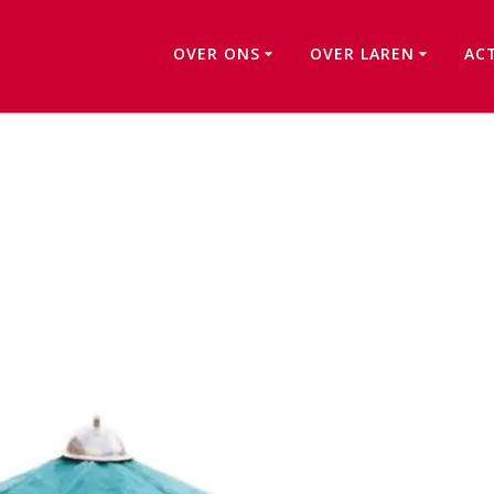
OVER ONS
OVER LAREN
AC
De Muziektent