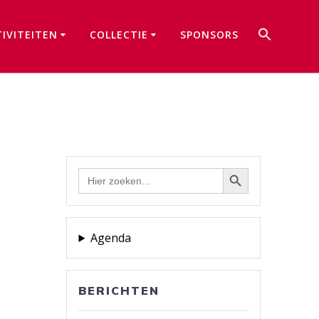
Zoek
TIVITEITEN
COLLECTIE
SPONSORS
naar:
Zoekkno
Zoekknop
Zoek
naar:
Agenda
BERICHTEN