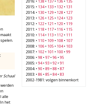
2016: •
138
•
137
•
136
•
135
2015: •
134
•
133
•
132
•
131
2014: •
130
•
129
•
128
•
127
2013: •
126
•
125
•
124
•
123
2012: •
122
•
121
•
120
•
119
en
2011: •
118
•
117
•
116
•
115
gemaakt
2010: •
114
•
113
•
112
•
111
spelen.
2009: •
110
•
109
•
108
•
107
2008: •
106
•
105
•
104
•
103
2007: •
102
•
101
•
100
•
99
t
2006: •
98
•
97
•
96
•
95
2005: •
94
•
93
•
92
•
91
2004: •
90
•
89
•
88
•
87
2003: •
86
•
85
•
84
•
83
r Schaal
2002-1981: volgen binnenkort
r werden
en
 alle
In het