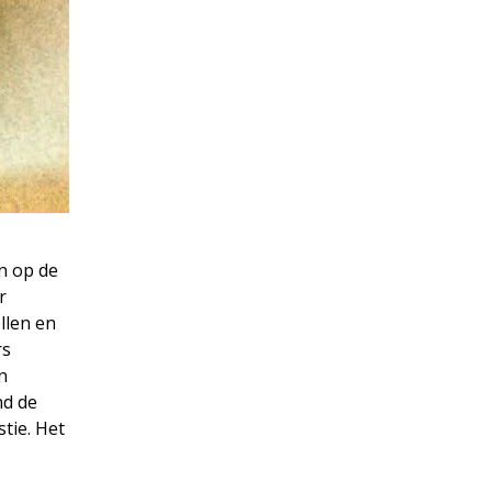
n op de
r
llen en
rs
n
nd de
tie. Het