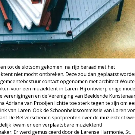
n tot de slotsom gekomen, na rijp beraad met het
ektent niet mocht ontbreken. Deze zou dan geplaatst worde
het gemeentebestuur contact opgenomen met architect Woute
en voor een muziektent in Laren. Hij ontwierp enige mode
e verenigingen en de Vereniging van Beeldende Kunstenaa
 Adriana van Prooijen lichtte toe sterk tegen te zijn om ee
rink van Laren. Ook de Schoonheidscommissie van Laren vo
urant De Bel verschenen spotprenten over de muziektentkwes
ndelijk kwam er een verplaatsbare muziektent!
ker. Er werd gemusiceerd door de Larense Harmonie, St.