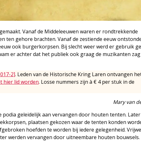
k gemaakt. Vanaf de Middeleeuwen waren er rondtrekkende
eren ten gehore brachten. Vanaf de zestiende eeuw ontstond
 eeuw ook burgerkorpsen. Bij slecht weer werd er gebruik 
am er achter dat het publiek ook graag de muzikanten zag 
2017-2]
. Leden van de Historische Kring Laren ontvangen he
t hier lid worden
. Losse nummers zijn à € 4 per stuk in de
Mary van de
e podia geleidelijk aan vervangen door houten tenten. Late
iekkorpsen, plaatsen gekozen waar de tenten konden word
fgebroken hoefden te worden bij iedere gelegenheid. Vrijwel
ter werden vervangen door uitneembare houten bouwsels. 