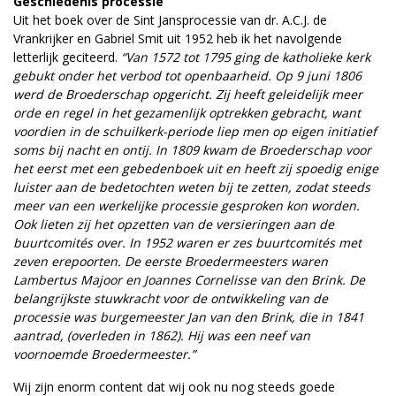
Geschiedenis processie
Uit het boek over de Sint Jansprocessie van dr. A.C.J. de
Vrankrijker en Gabriel Smit uit 1952 heb ik het navolgende
letterlijk geciteerd.
“Van 1572 tot 1795 ging de katholieke kerk
gebukt onder het verbod tot openbaarheid. Op 9 juni 1806
werd de Broederschap opgericht. Zij heeft geleidelijk meer
orde en regel in het gezamenlijk optrekken gebracht, want
voordien in de schuilkerk-periode liep men op eigen initiatief
soms bij nacht en ontij. In 1809 kwam de Broederschap voor
het eerst met een gebedenboek uit en heeft zij spoedig enige
luister aan de bedetochten weten bij te zetten, zodat steeds
meer van een werkelijke processie gesproken kon worden.
Ook lieten zij het opzetten van de versieringen aan de
buurtcomités over. In 1952 waren er zes buurtcomités met
zeven erepoorten. De eerste Broedermeesters waren
Lambertus Majoor en Joannes Cornelisse van den Brink. De
belangrijkste stuwkracht voor de ontwikkeling van de
processie was burgemeester Jan van den Brink, die in 1841
aantrad, (overleden in 1862). Hij was een neef van
voornoemde Broedermeester.”
Wij zijn enorm content dat wij ook nu nog steeds goede