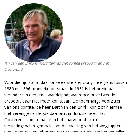
Jan van den Brink is voorzitter van het comité Erepoort van het
Oosterend.
Voor die tijd stond daar onze eerste erepoort, die ergens tussen
1886 en 1896 moet zijn ontstaan. In 1931 is het brede pad
veranderd in een smal wandelpad, waardoor onze tweede
erepoort daar niet meer kon staan. De toenmalige voorzitter
van ons comité, de heer Bart van den Brink, kon zich hiermee
niet verenigen en legde daarom zijn functie neer. Het
Oosterend-comité had een tijd daarvoor al extra
versieringspalen gemaakt om de kaalslag van het wegkappen
van de mooie iepenbomen op te vangen. Gelet op het vervallen