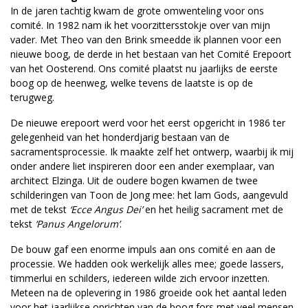
In de jaren tachtig kwam de grote omwenteling voor ons
comité. In 1982 nam ik het voorzittersstokje over van mijn
vader. Met Theo van den Brink smeedde ik plannen voor een
nieuwe boog, de derde in het bestaan van het Comité Erepoort
van het Oosterend. Ons comité plaatst nu jaarlijks de eerste
boog op de heenweg, welke tevens de laatste is op de
terugweg.
De nieuwe erepoort werd voor het eerst opgericht in 1986 ter
gelegenheid van het honderdjarig bestaan van de
sacramentsprocessie. Ik maakte zelf het ontwerp, waarbij ik mij
onder andere liet inspireren door een ander exemplaar, van
architect Elzinga. Uit de oudere bogen kwamen de twee
schilderingen van Toon de Jong mee: het lam Gods, aangevuld
met de tekst
‘Ecce Angus Dei’
en het heilig sacrament met de
tekst
‘Panus Angelorum’
.
De bouw gaf een enorme impuls aan ons comité en aan de
processie. We hadden ook werkelijk alles mee; goede lassers,
timmerlui en schilders, iedereen wilde zich ervoor inzetten.
Meteen na de oplevering in 1986 groeide ook het aantal leden
voor het jaarlijkse oprichten van de boog fors met veel mensen