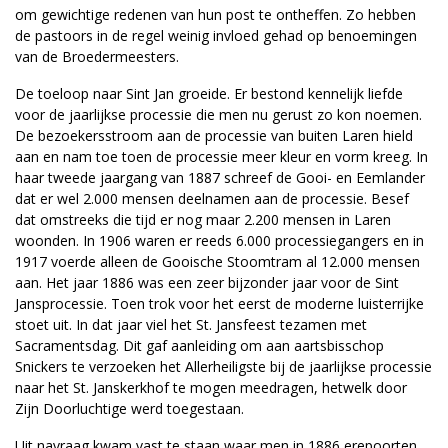
om gewichtige redenen van hun post te ontheffen. Zo hebben
de pastoors in de regel weinig invloed gehad op benoemingen
van de Broedermeesters.
De toeloop naar Sint Jan groeide. Er bestond kennelijk liefde
voor de jaarlijkse processie die men nu gerust zo kon noemen.
De bezoekersstroom aan de processie van buiten Laren hield
aan en nam toe toen de processie meer kleur en vorm kreeg. In
haar tweede jaargang van 1887 schreef de Gooi- en Eemlander
dat er wel 2.000 mensen deelnamen aan de processie. Besef
dat omstreeks die tijd er nog maar 2.200 mensen in Laren
woonden. In 1906 waren er reeds 6.000 processiegangers en in
1917 voerde alleen de Gooische Stoomtram al 12.000 mensen
aan. Het jaar 1886 was een zeer bijzonder jaar voor de Sint
Jansprocessie. Toen trok voor het eerst de moderne luisterrijke
stoet uit. In dat jaar viel het St. Jansfeest tezamen met
Sacramentsdag. Dit gaf aanleiding om aan aartsbisschop
Snickers te verzoeken het Allerheiligste bij de jaarlijkse processie
naar het St. Janskerkhof te mogen meedragen, hetwelk door
Zijn Doorluchtige werd toegestaan.
Uit navraag kwam vast te staan waar men in 1886 erepoorten