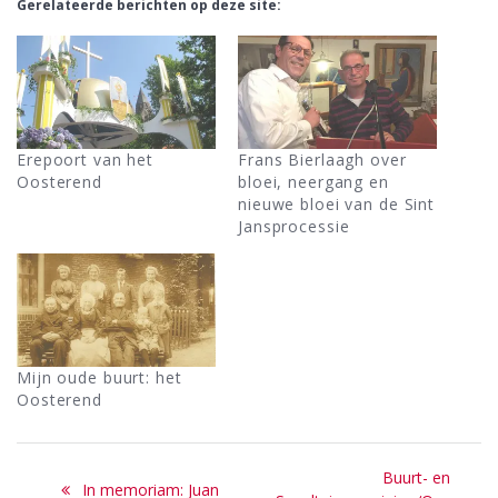
Gerelateerde berichten op deze site:
Erepoort van het
Frans Bierlaagh over
Oosterend
bloei, neergang en
nieuwe bloei van de Sint
Jansprocessie
Mijn oude buurt: het
Oosterend
Bericht
Next
Buurt- en
Previous
In memoriam: Juan