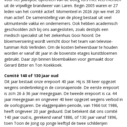
uit de vrijwillige brandweer van Laren. Begin 2005 waren er 27
leden van het comité actief. Momenteel in 2026 zijn we met 20
man actief. De samenstelling van de ploeg bestaat uit veel
uitmuntende vaklui en ondernemers. Ook hebben academisch
geschoolden zich bij ons aangesloten, zoals destijds een
medisch specialist uit het ziekenhuis Gooi Noord. De
bloemversiering wordt verricht door het team van televisie-
tuinman Rob Verlinden. Om de kosten beheersbaar te houden
worden er vanaf dit jaar in de bovenste etages kunstbloemen
gebruikt. Daar zijn binnen bloembakken voor gemaakt door
Gerard Bitter en Ton Koekkoek.
Comité 140 of 130 jaar oud
Dit jaar bestaat onze erepoort 40 jaar. Hij is 38 keer opgezet
wegens onderbreking in de coronaperiode. De eerste erepoort
is zo’n 26 á 36 jaar meegegaan. De tweede erepoort is ca. 44
jaar meegegaan en ongeveer 40 keer opgezet wegens verbod in
de oorlogsjaren. De vlaggenpalen-periode, van 1966 tot 1986,
heeft ongeveer 20 jaar geduurd. Dat betekent dat ons comité
140 jaar oud is, gerekend vanaf 1886, of 130 jaar vanaf 1896,
toen Toon de Jong op jonge leeftijd de twee schilderijen