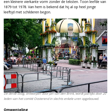
een kleinere vierkante vorm zonder de teksten. Toon leefde van
1879 tot 1978. Van hem is bekend dat hij al op heel jonge
leeftijd met schilderen begon.
De derde boog, ontworpen door Jan van den Brink, wordt jaarlijks door 20
leden van het comité Oosterend in slechts enkele uren opgebouwd.
Omwenteling