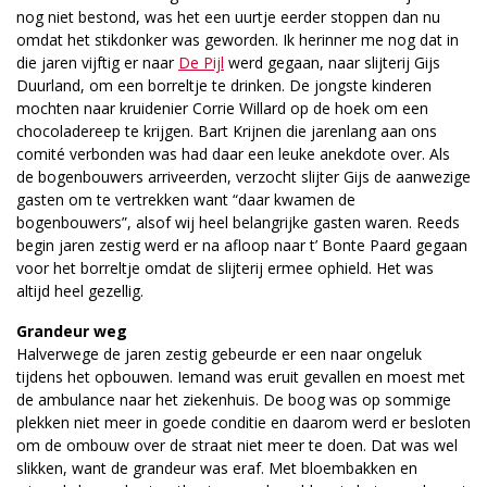
nog niet bestond, was het een uurtje eerder stoppen dan nu
omdat het stikdonker was geworden. Ik herinner me nog dat in
die jaren vijftig er naar
De Pijl
werd gegaan, naar slijterij Gijs
Duurland, om een borreltje te drinken. De jongste kinderen
mochten naar kruidenier Corrie Willard op de hoek om een
chocoladereep te krijgen. Bart Krijnen die jarenlang aan ons
comité verbonden was had daar een leuke anekdote over. Als
de bogenbouwers arriveerden, verzocht slijter Gijs de aanwezige
gasten om te vertrekken want “daar kwamen de
bogenbouwers”, alsof wij heel belangrijke gasten waren. Reeds
begin jaren zestig werd er na afloop naar t’ Bonte Paard gegaan
voor het borreltje omdat de slijterij ermee ophield. Het was
altijd heel gezellig.
Grandeur weg
Halverwege de jaren zestig gebeurde er een naar ongeluk
tijdens het opbouwen. Iemand was eruit gevallen en moest met
de ambulance naar het ziekenhuis. De boog was op sommige
plekken niet meer in goede conditie en daarom werd er besloten
om de ombouw over de straat niet meer te doen. Dat was wel
slikken, want de grandeur was eraf. Met bloembakken en