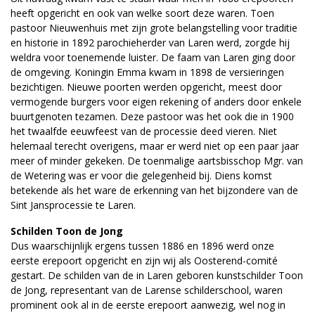
heeft opgericht en ook van welke soort deze waren. Toen
pastoor Nieuwenhuis met zijn grote belangstelling voor traditie
en historie in 1892 parochieherder van Laren werd, zorgde hij
weldra voor toenemende luister. De faam van Laren ging door
de omgeving. Koningin Emma kwam in 1898 de versieringen
bezichtigen. Nieuwe poorten werden opgericht, meest door
vermogende burgers voor eigen rekening of anders door enkele
buurtgenoten tezamen. Deze pastoor was het ook die in 1900
het twaalfde eeuwfeest van de processie deed vieren. Niet
helemaal terecht overigens, maar er werd niet op een paar jaar
meer of minder gekeken. De toenmalige aartsbisschop Mgr. van
de Wetering was er voor die gelegenheid bij. Diens komst
betekende als het ware de erkenning van het bijzondere van de
Sint Jansprocessie te Laren.
Schilden Toon de Jong
Dus waarschijnlijk ergens tussen 1886 en 1896 werd onze
eerste erepoort opgericht en zijn wij als Oosterend-comité
gestart. De schilden van de in Laren geboren kunstschilder Toon
de Jong, representant van de Larense schilderschool, waren
prominent ook al in de eerste erepoort aanwezig, wel nog in