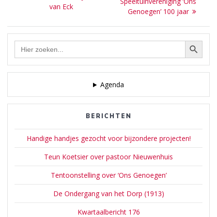
navigatie
post:
Speeltuinvereniging ‘Ons
post:
van Eck
Genoegen’ 100 jaar
Zoekknop
Zoek
naar:
Agenda
BERICHTEN
Handige handjes gezocht voor bijzondere projecten!
Teun Koetsier over pastoor Nieuwenhuis
Tentoonstelling over ‘Ons Genoegen’
De Ondergang van het Dorp (1913)
Kwartaalbericht 176