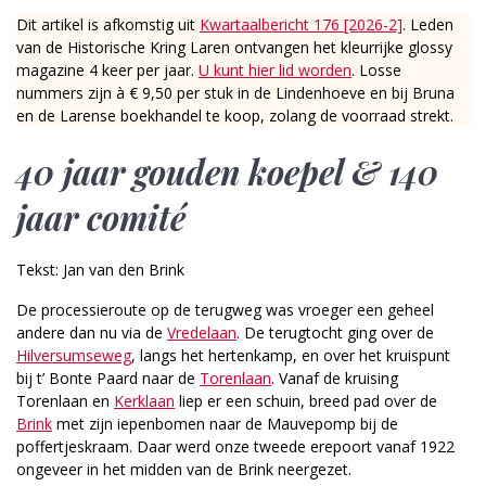
Dit artikel is afkomstig uit
Kwartaalbericht 176 [2026-2]
. Leden
van de Historische Kring Laren ontvangen het kleurrijke glossy
magazine 4 keer per jaar.
U kunt hier lid worden
. Losse
nummers zijn à € 9,50 per stuk in de Lindenhoeve en bij Bruna
en de Larense boekhandel te koop, zolang de voorraad strekt.
40 jaar gouden koepel & 140
jaar comité
Tekst: Jan van den Brink
De processieroute op de terugweg was vroeger een geheel
andere dan nu via de
Vredelaan
. De terugtocht ging over de
Hilversumseweg
, langs het hertenkamp, en over het kruispunt
bij t’ Bonte Paard naar de
Torenlaan
. Vanaf de kruising
Torenlaan en
Kerklaan
liep er een schuin, breed pad over de
Brink
met zijn iepenbomen naar de Mauvepomp bij de
poffertjeskraam. Daar werd onze tweede erepoort vanaf 1922
ongeveer in het midden van de Brink neergezet.