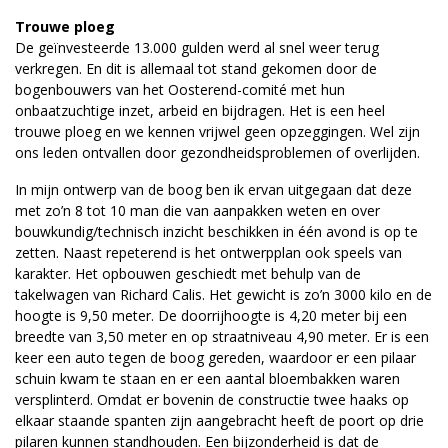
Trouwe ploeg
De geïnvesteerde 13.000 gulden werd al snel weer terug
verkregen. En dit is allemaal tot stand gekomen door de
bogenbouwers van het Oosterend-comité met hun
onbaatzuchtige inzet, arbeid en bijdragen. Het is een heel
trouwe ploeg en we kennen vrijwel geen opzeggingen. Wel zijn
ons leden ontvallen door gezondheidsproblemen of overlijden.
In mijn ontwerp van de boog ben ik ervan uitgegaan dat deze
met zo’n 8 tot 10 man die van aanpakken weten en over
bouwkundig/technisch inzicht beschikken in één avond is op te
zetten. Naast repeterend is het ontwerpplan ook speels van
karakter. Het opbouwen geschiedt met behulp van de
takelwagen van Richard Calis. Het gewicht is zo’n 3000 kilo en de
hoogte is 9,50 meter. De doorrijhoogte is 4,20 meter bij een
breedte van 3,50 meter en op straatniveau 4,90 meter. Er is een
keer een auto tegen de boog gereden, waardoor er een pilaar
schuin kwam te staan en er een aantal bloembakken waren
versplinterd. Omdat er bovenin de constructie twee haaks op
elkaar staande spanten zijn aangebracht heeft de poort op drie
pilaren kunnen standhouden. Een bijzonderheid is dat de