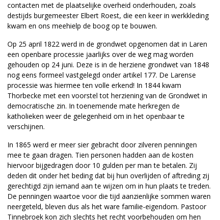
contacten met de plaatselijke overheid onderhouden, zoals
destijds burgemeester Elbert Roest, die een keer in werkkleding
kwam en ons meehielp de boog op te bouwen.
Op 25 april 1822 werd in de grondwet opgenomen dat in Laren
een openbare processie jaarlijks over de weg mag worden
gehouden op 24 juni. Deze is in de herziene grondwet van 1848
nog eens formeel vastgelegd onder artikel 177. De Larense
processie was hiermee ten volle erkend! In 1844 kwam
Thorbecke met een voorstel tot herziening van de Grondwet in
democratische zin. In toenemende mate herkregen de
katholieken weer de gelegenheid om in het openbaar te
verschijnen.
In 1865 werd er meer sier gebracht door zilveren penningen
mee te gaan dragen. Tien personen hadden aan de kosten
hiervoor bijgedragen door 10 gulden per man te betalen. Zij
deden dit onder het beding dat bij hun overlijden of aftreding zij
gerechtigd zijn iemand aan te wijzen om in hun plaats te treden.
De penningen waartoe voor die tijd aanzienlijke sommen waren
neergeteld, bleven dus als het ware familie-eigendom. Pastoor
Tinnebroek kon zich slechts het recht voorbehouden om hen