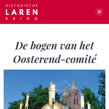
Skip
to
content
De bogen van het Oosterend-comité
De bogen van het
Oosterend-comité