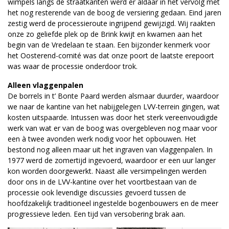
wimpels langs de straatkanten werd er aldaar in het vervolg met
het nog resterende van de boog de versiering gedaan. Eind jaren
zestig werd de processieroute ingrijpend gewijzigd. Wij raakten
onze zo geliefde plek op de Brink kwijt en kwamen aan het
begin van de Vredelaan te staan. Een bijzonder kenmerk voor
het Oosterend-comité was dat onze poort de laatste erepoort
was waar de processie onderdoor trok.
Alleen vlaggenpalen
De borrels in t’ Bonte Paard werden alsmaar duurder, waardoor
we naar de kantine van het nabijgelegen LVV-terrein gingen, wat
kosten uitspaarde. Intussen was door het sterk vereenvoudigde
werk van wat er van de boog was overgebleven nog maar voor
een à twee avonden werk nodig voor het opbouwen. Het
bestond nog alleen maar uit het ingraven van vlaggenpalen. In
1977 werd de zomertijd ingevoerd, waardoor er een uur langer
kon worden doorgewerkt. Naast alle versimpelingen werden
door ons in de LVV-kantine over het voortbestaan van de
processie ook levendige discussies gevoerd tussen de
hoofdzakelijk traditioneel ingestelde bogenbouwers en de meer
progressieve leden. Een tijd van versobering brak aan.