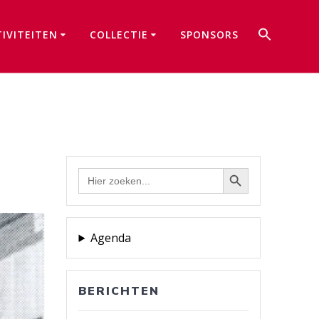
Zoek
TIVITEITEN
COLLECTIE
SPONSORS
naar:
Zoekkno
Zoekknop
Zoek
naar:
Agenda
BERICHTEN