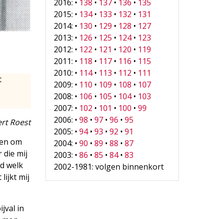
2016: •
138
•
137
•
136
•
135
2015: •
134
•
133
•
132
•
131
2014: •
130
•
129
•
128
•
127
2013: •
126
•
125
•
124
•
123
2012: •
122
•
121
•
120
•
119
2011: •
118
•
117
•
116
•
115
2010: •
114
•
113
•
112
•
111
t
2009: •
110
•
109
•
108
•
107
2008: •
106
•
105
•
104
•
103
2007: •
102
•
101
•
100
•
99
2006: •
98
•
97
•
96
•
95
ert Roest
2005: •
94
•
93
•
92
•
91
men om
2004: •
90
•
89
•
88
•
87
 die mij
2003: •
86
•
85
•
84
•
83
md welk
2002-1981: volgen binnenkort
ijkt mij
jval in