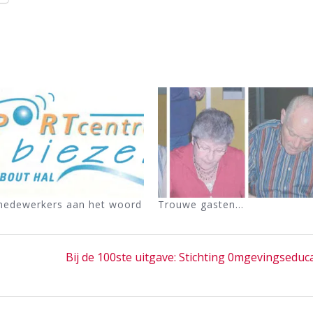
edewerkers aan het woord
Trouwe gasten…
Next
Bij de 100ste uitgave: Stichting 0mgevingseduc
post: