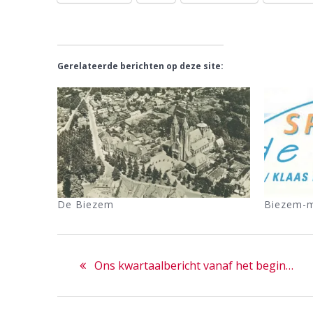
Gerelateerde berichten op deze site:
De Biezem
Biezem-m
Bericht
Previous
Ons kwartaalbericht vanaf het begin…
navigatie
post: