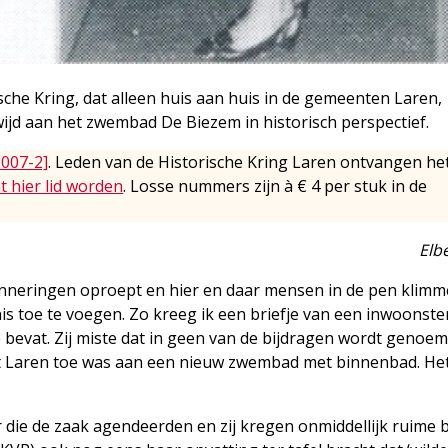
ische Kring, dat alleen huis aan huis in de gemeenten Laren,
ijd aan het zwembad De Biezem in historisch perspectief.
2007-2]
. Leden van de Historische Kring Laren ontvangen he
t hier lid worden
. Losse nummers zijn à € 4 per stuk in de
Elb
rinneringen oproept en hier en daar mensen in de pen klim
 toe te voegen. Zo kreeg ik een briefje van een inwoonster
 bevat. Zij miste dat in geen van de bijdragen wordt genoe
dat Laren toe was aan een nieuw zwembad met binnenbad. Het l
ie de zaak agendeerden en zij kregen onmiddellijk ruime bi