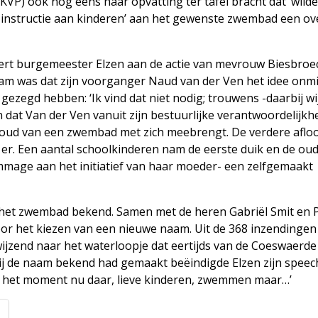
VP) ook nog eens haar opvatting ter tafel bracht dat ‘wild
 instructie aan kinderen’ aan het gewenste zwembad een ov
ert burgemeester Elzen aan de actie van mevrouw Biesbroe
opnam was dat zijn voorganger Naud van der Ven het idee onmi
 gezegd hebben: ‘Ik vind dat niet nodig; trouwens -daarbij w
en dat Van der Ven vanuit zijn bestuurlijke verantwoordelijkh
oud van een zwembad met zich meebrengt. De verdere aflo
er. Een aantal schoolkinderen nam de eerste duik en de ou
mage aan het initiatief van haar moeder- een zelfgemaakt
het zwembad bekend. Samen met de heren Gabriël Smit en P
oor het kiezen van een nieuwe naam. Uit de 368 inzendinge
jzend naar het waterloopje dat eertijds van de Coeswaerde 
hij de naam bekend had gemaakt beëindigde Elzen zijn speec
s het moment nu daar, lieve kinderen, zwemmen maar…’
l