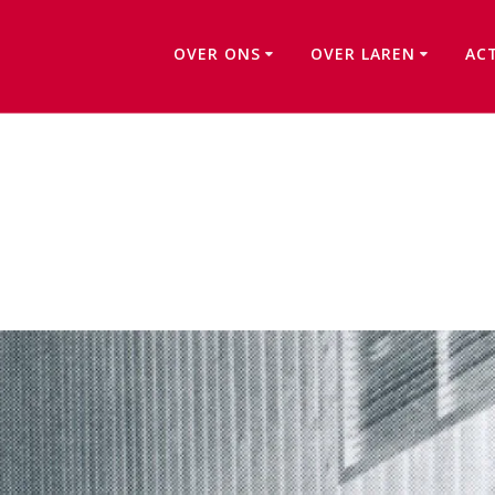
OVER ONS
OVER LAREN
AC
De Biezem