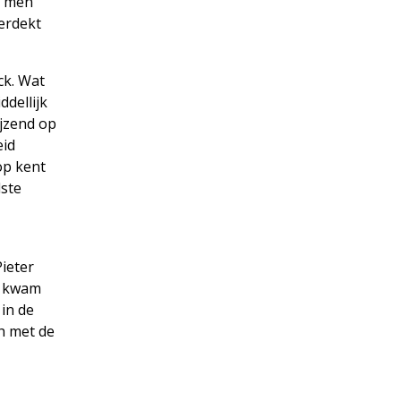
e men
erdekt
ck. Wat
ddellijk
ijzend op
eid
op kent
dste
ieter
n kwam
in de
h met de