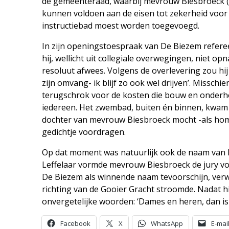
de gemeenteraad, waarbij mevrouw Biesbroeck (K
kunnen voldoen aan de eisen tot zekerheid voor
instructiebad moest worden toegevoegd.
In zijn openingstoespraak van De Biezem refere
hij, wellicht uit collegiale overwegingen, niet 
resoluut afwees. Volgens de overlevering zou hij
zijn omvang- ik blijf zo ook wel drijven’. Misschi
terugschrok voor de kosten die bouw en onderh
iedereen. Het zwembad, buiten én binnen, kwam 
dochter van mevrouw Biesbroeck mocht -als hom
gedichtje voordragen.
Op dat moment was natuurlijk ook de naam van 
Leffelaar vormde mevrouw Biesbroeck de jury v
De Biezem als winnende naam tevoorschijn, verwi
richting van de Gooier Gracht stroomde. Nadat 
onvergetelijke woorden: ‘Dames en heren, dan i
Facebook
X
WhatsApp
E-mai