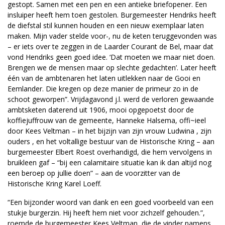
gestopt. Samen met een pen en een antieke briefopener. Een
insluiper heeft hem toen gestolen. Burgemeester Hendriks heeft
de diefstal stil kunnen houden en een nieuw exemplaar laten
maken. Mijn vader stelde voor-, nu de keten teruggevonden was
– er iets over te zeggen in de Laarder Courant de Bel, maar dat
vond Hendriks geen goed idee. ‘Dat moeten we maar niet doen.
Brengen we de mensen maar op slechte gedachten’. Later heeft
één van de ambtenaren het laten uitlekken naar de Gooi en
Eemlander. Die kregen op deze manier de primeur zo in de
schoot geworpen”. Vrijdagavond j.l. werd de verloren gewaande
ambtsketen daterend uit 1906, mooi opgepoetst door de
koffiejuffrouw van de gemeente, Hanneke Halsema, offi~ieel
door Kees Veltman – in het bijzijn van zijn vrouw Ludwina , zijn
ouders , en het voltallige bestuur van de Historische Kring – aan
burgemeester Elbert Roest overhandigd, die hem vervolgens in
bruikleen gaf – “bij een calamitaire situatie kan ik dan altijd nog
een beroep op jullie doen” – aan de voorzitter van de
Historische Kring Karel Loeff.
“Een bijzonder woord van dank en een goed voorbeeld van een
stukje burgerzin. Hij heeft hem niet voor zichzelf gehouden.”,
roemde de burgemeester Kees Veltman, die de vinder namens