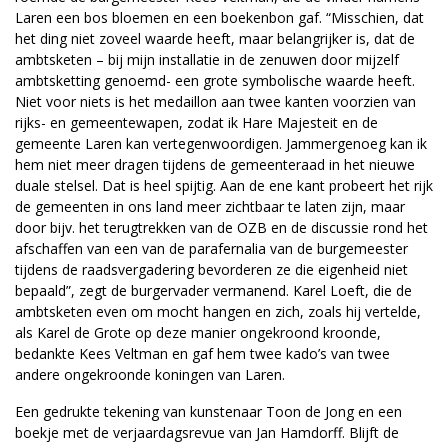
Laren een bos bloemen en een boekenbon gaf. “Misschien, dat
het ding niet zoveel waarde heeft, maar belangrijker is, dat de
ambtsketen – bij mijn installatie in de zenuwen door mijzelf
ambtsketting genoemd- een grote symbolische waarde heeft.
Niet voor niets is het medaillon aan twee kanten voorzien van
rijks- en gemeentewapen, zodat ik Hare Majesteit en de
gemeente Laren kan vertegenwoordigen. Jammergenoeg kan ik
hem niet meer dragen tijdens de gemeenteraad in het nieuwe
duale stelsel. Dat is heel spijtig. Aan de ene kant probeert het rijk
de gemeenten in ons land meer zichtbaar te laten zijn, maar
door bijv. het terugtrekken van de OZB en de discussie rond het
afschaffen van een van de parafernalia van de burgemeester
tijdens de raadsvergadering bevorderen ze die eigenheid niet
bepaald”, zegt de burgervader vermanend. Karel Loeft, die de
ambtsketen even om mocht hangen en zich, zoals hij vertelde,
als Karel de Grote op deze manier ongekroond kroonde,
bedankte Kees Veltman en gaf hem twee kado’s van twee
andere ongekroonde koningen van Laren.
Een gedrukte tekening van kunstenaar Toon de Jong en een
boekje met de verjaardagsrevue van Jan Hamdorff. Blijft de