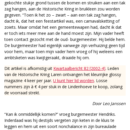
gekochte stukje grond tussen de bomen en struiken aan een tak
zag hangen, aan de Historische Kring in bruikleen zou worden
gegeven. “Toen ik het zo – zwart – aan een tak zag hangen,
dacht ik, dat het een feestartikel was, een carnavalsketting of
zoiets. Maar omdat het een gemeentewapen had, dacht ik dat
er toch iets meer mee aan de hand moest zijn. Mijn vader heeft
toen contact gezocht met de oud- burgemeester. Hij belde hem.
De burgemeester had eigenlijk vanwege zijn verhuizing geen tijd
voor hem, maar toen mijn vader hem vroeg of hij weleens een
ambtsketen was kwijtgeraakt, draaide hij om.
Dit artikel is afkomstig uit
Kwartaalbericht 82 [2002-4]
. Leden
van de Historische Kring Laren ontvangen het kleurrijke glossy
magazine 4 keer per jaar.
U kunt hier lid worden
. Losse
nummers zijn à € 4 per stuk in de Lindenhoeve te koop, zolang
de voorraad strekt.
Door Leo Janssen
“Kan ik onmiddellijk komen?” vroeg burgemeester Hendriks.
Inderdaad was hij destijds vergeten zijn keten in de kluis te
leggen en hem uit een soort nonchalance in zijn bureaulade