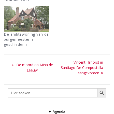
De ambtswoning van de
­burgemeester is
geschiedenis
Bericht
Next
Vincent Hilhorst in
Previous
De moord op Mina de
navigatie
post:
Santiago De Compostella
post:
Leeuw
aangekomen
Zoekknop
Zoek
naar:
Agenda