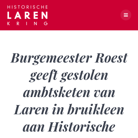
Skip
to
content
Burgemeester Roest geeft gestolen ambtsketen van Laren in bruikleen aan Historische Kring
Burgemeester Roest
geeft gestolen
ambtsketen van
Laren in bruikleen
aan Historische