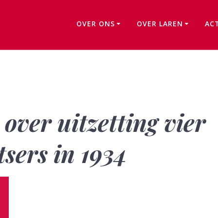
OVER ONS
OVER LAREN
AC
Boek verschenen over uitzetting vier jonge, linkse Duitsers in 1934
over uitzetting vier
tsers in 1934