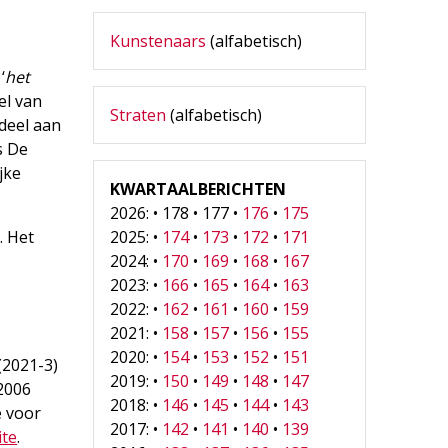
Kunstenaars
(alfabetisch)
‘
het
el van
Straten
(alfabetisch)
deel aan
s De
jke
KWARTAALBERICHTEN
2026: • 178 • 177 •
176
•
175
. Het
2025: •
174
•
173
•
172
•
171
2024: •
170
•
169
•
168
•
167
2023: •
166
•
165
•
164
•
163
2022: •
162
•
161
•
160
•
159
2021: •
158
•
157
•
156
•
155
2020: •
154
•
153
•
152
•
151
(2021-3)
2019: •
150
•
149
•
148
•
147
 2006
2018: •
146
•
145
•
144
•
143
e voor
2017: •
142
•
141
•
140
•
139
ite
.