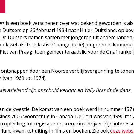
n’
is een boek verschenen over wat bekend geworden is als 
kse Duitsers op 26 februari 1934 naar Hitler-Duitsland, op bev
De Duitsers namen samen met jongeren uit andere landen 
(ook wel als ‘trotskistisch’ aangeduide) jongeren in kamphui
 Piet van Praag, toen gemeenteraadslid voor de Onafhankeli
te ontsnappen door een Noorse verblijfsvergunning te tonen
 (van 1969 tot 1974).
ls asielland zijn onschuld verloor en Willy Brandt de dans
 aan de kwestie. De komst van een boek werd in nummer 157 
 sinds 2006 woonachtig in Canada. De Cort was van 1990 tot
 opleiding tot regisseur en scenarioschrijver. Zijn interess
ellum, kwam tot uiting in films en boeken. Zie ook
deze webs