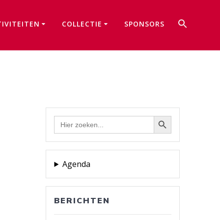
Zoek
TIVITEITEN
COLLECTIE
SPONSORS
naar:
Zoekkno
Zoekknop
Zoek
naar:
Agenda
BERICHTEN