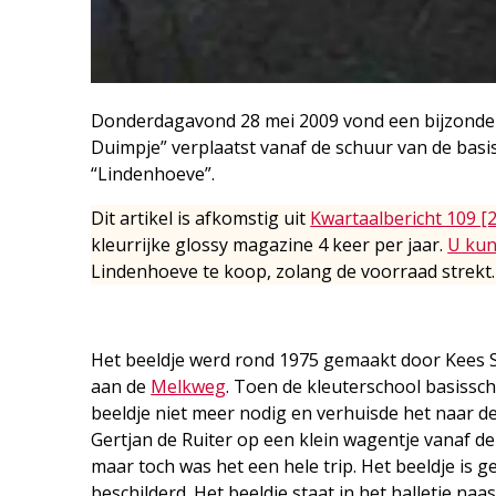
Donderdagavond 28 mei 2009 vond een bijzonder t
Duimpje” verplaatst vanaf de schuur van de basi
“Lindenhoeve”.
Dit artikel is afkomstig uit
Kwartaalbericht 109 [
kleurrijke glossy magazine 4 keer per jaar.
U kun
Lindenhoeve te koop, zolang de voorraad strekt.
Het beeldje werd rond 1975 gemaakt door Kees Sc
aan de
Melkweg
. Toen de kleuterschool basissch
beeldje niet meer nodig en verhuisde het naar d
Gertjan de Ruiter op een klein wagentje vanaf d
maar toch was het een hele trip. Het beeldje is
beschilderd. Het beeldje staat in het halletje naa