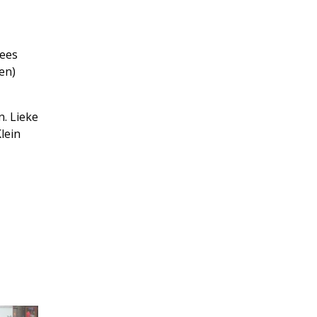
Kees
en)
n. Lieke
lein