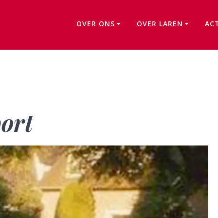
OVER ONS
OVER LAREN
AC
Bijzonder transport
ort