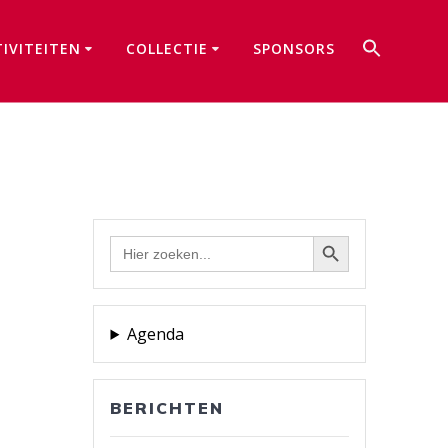
Zoek
TIVITEITEN
COLLECTIE
SPONSORS
naar:
Zoekkno
Zoekknop
Zoek
naar:
Agenda
BERICHTEN