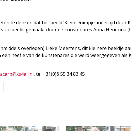
ten te denken dat het beeld ‘Klein Duimpje’ indertijd door 
er voorbeeld, gemaakt door de kunstenares Anna Hendrina (I
inmiddels overleden) Lieke Meertens, dit kleinere beeldje aa
n een neefje van de kunstenares die werd weergegeven als K
jacarp@xs4all.nl
, tel +31(0)6 55 34 83 45.
l