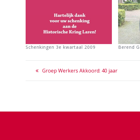
Schenkingen 3e kwartaal 2009
Berend G
Bericht
Previous
Groep Werkers Akkoord: 40 jaar
navigatie
post: