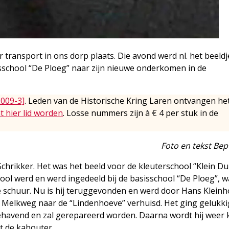
ransport in ons dorp plaats. Die avond werd nl. het beeldje
sschool “De Ploeg” naar zijn nieuwe onderkomen in de
2009-3]
. Leden van de Historische Kring Laren ontvangen he
t hier lid worden
. Losse nummers zijn à € 4 per stuk in de
Foto en tekst Be
hrikker. Het was het beeld voor de kleuterschool “Klein Du
ool werd en werd ingedeeld bij de basisschool “De Ploeg”, w
e schuur. Nu is hij teruggevonden en werd door Hans Klein
e Melkweg naar de “Lindenhoeve” verhuisd. Het ging gelukki
 gehavend en zal gerepareerd worden. Daarna wordt hij weer 
st de kabouter.