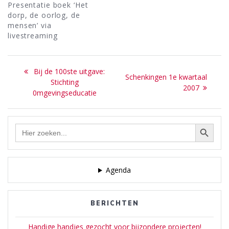
Presentatie boek ‘Het
dorp, de oorlog, de
mensen’ via
livestreaming
Bericht
Previous
Bij de 100ste uitgave:
Next
Schenkingen 1e kwartaal
navigatie
post:
Stichting
post:
2007
0mgevingseducatie
Zoekknop
Zoek
naar:
Agenda
BERICHTEN
Handige handjes gezocht voor bijzondere projecten!