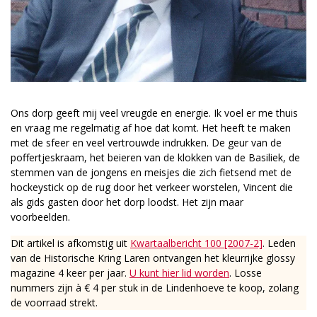
Ons dorp geeft mij veel vreugde en energie. Ik voel er me thuis
en vraag me regelmatig af hoe dat komt. Het heeft te maken
met de sfeer en veel vertrouwde indrukken. De geur van de
poffertjeskraam, het beieren van de klokken van de Basiliek, de
stemmen van de jongens en meisjes die zich fietsend met de
hockeystick op de rug door het verkeer worstelen, Vincent die
als gids gasten door het dorp loodst. Het zijn maar
voorbeelden.
Dit artikel is afkomstig uit
Kwartaalbericht 100 [2007-2]
. Leden
van de Historische Kring Laren ontvangen het kleurrijke glossy
magazine 4 keer per jaar.
U kunt hier lid worden
. Losse
nummers zijn à € 4 per stuk in de Lindenhoeve te koop, zolang
de voorraad strekt.