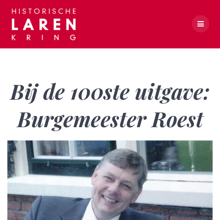
Skip
to
content
Bij de 100ste uitgave: Burgemeester Roest
Bij de 100ste uitgave:
Burgemeester Roest